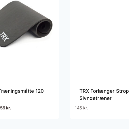
Træningsmåtte 120
TRX Forlænger Strop 
Slyngetræner
en
Den
255
kr.
145
kr.
prindelige
aktuelle
ris
pris
ar:
er: