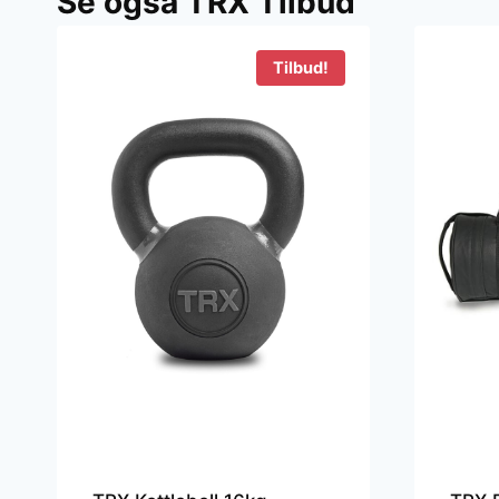
Se også TRX Tilbud
2
Tilbud!