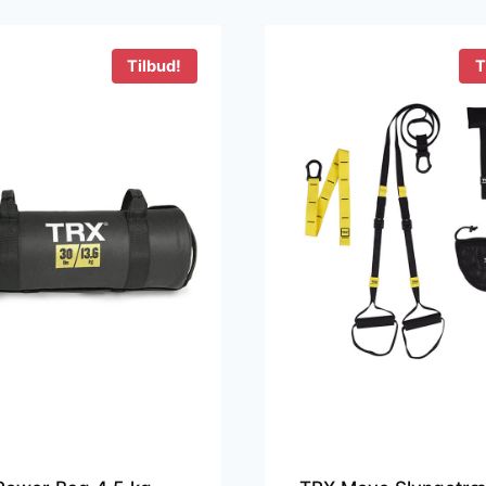
99 kr..
255 kr..
Tilbud!
T