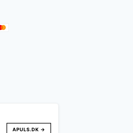
r..
APULS.DK →