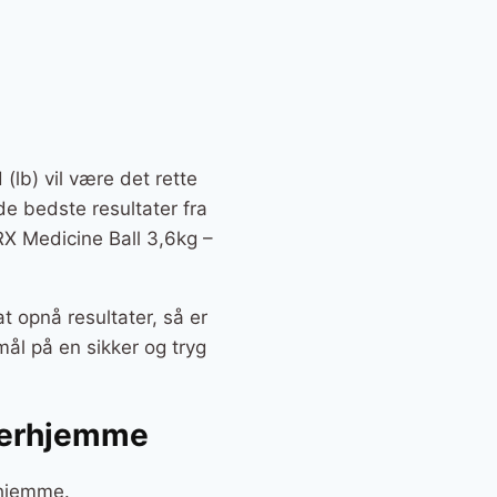
(lb) vil være det rette
 de bedste resultater fra
RX Medicine Ball 3,6kg –
t opnå resultater, så er
ål på en sikker og tryg
 derhjemme
rhjemme.