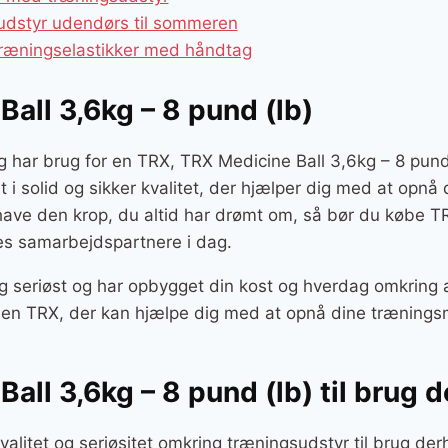
udstyr udendørs til sommeren
træningselastikker med håndtag
all 3,6kg – 8 pund (lb)
g har brug for en TRX, TRX Medicine Ball 3,6kg – 8 pund 
rt i solid og sikker kvalitet, der hjælper dig med at opnå
 have den krop, du altid har drømt om, så bør du købe T
res samarbejdspartnere i dag.
g seriøst og har opbygget din kost og hverdag omkring a
r en TRX, der kan hjælpe dig med at opnå dine træningsm
all 3,6kg – 8 pund (lb) til brug
valitet og seriøsitet omkring træningsudstyr til brug de