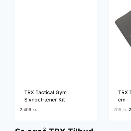
TRX Tactical Gym
TRX 
Slyngetræner Kit
cm
D
2.499
kr.
299
kr.
o
p
v