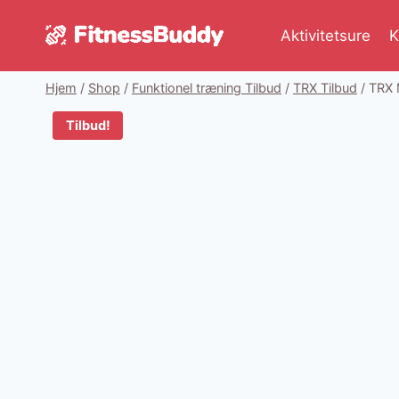
Fortsæt
til
Aktivitetsure
K
indhold
Hjem
/
Shop
/
Funktionel træning Tilbud
/
TRX Tilbud
/
TRX M
Tilbud!