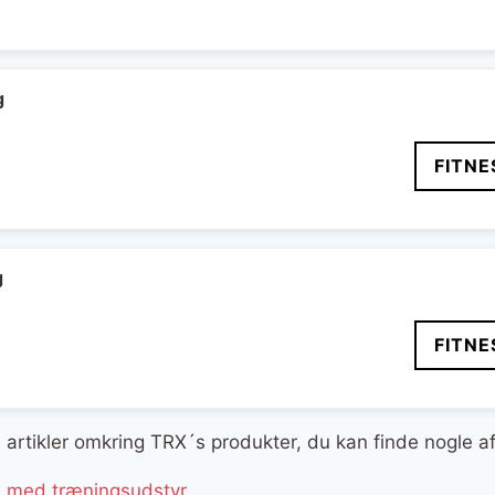
delige
aktuelle
pris
er:
..
299 kr..
g
FITNE
g
FITNE
ge artikler omkring TRX´s produkter, du kan finde nogle a
e med træningsudstyr