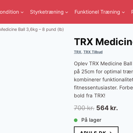
ondition
Styrketræning
Funktionel Træning
edicine Ball 3,6kg – 8 pund (lb)
TRX Medicine
TRX
,
TRX Tilbud
Oplev TRX Medicine Ball
på 25cm for optimal træn
kombinerer funktionalitet
fitnessentusiaster. Forb
bold fra TRX!
Den
Den
700
kr.
564
kr.
oprindelige
aktue
På lager
pris
pris