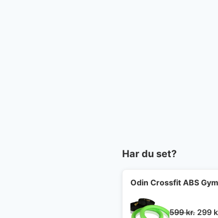
Har du set?
Odin Crossfit ABS Gymn
Den
599
kr.
299
k