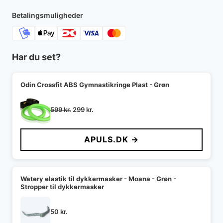
299 kr..
255 kr..
Betalingsmuligheder
Har du set?
Odin Crossfit ABS Gymnastikringe Plast - Grøn
Den
Den
599
kr.
299
kr.
oprindelige
aktuelle
pris
pris
APULS.DK →
var:
er:
599 kr..
299 kr..
Watery elastik til dykkermasker - Moana - Grøn -
Stropper til dykkermasker
50
kr.