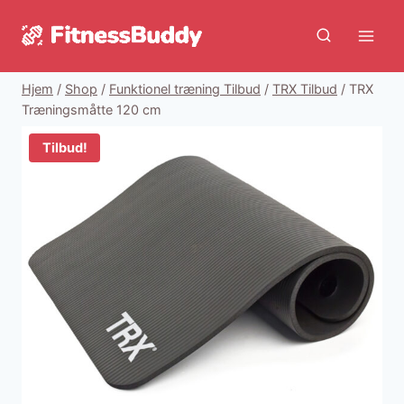
Fortsæt
til
indhold
Hjem
/
Shop
/
Funktionel træning Tilbud
/
TRX Tilbud
/
TRX
Træningsmåtte 120 cm
Tilbud!