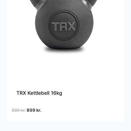
TRX Kettlebell 16kg
Den
Den
900
kr.
899
kr.
oprindelige
aktuelle
pris
pris
var:
er: