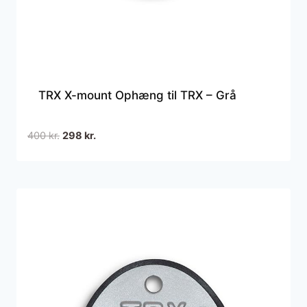
TRX X-mount Ophæng til TRX – Grå
Den
Den
400
kr.
298
kr.
oprindelige
aktuelle
pris
pris
var:
er:
400 kr..
298 kr..