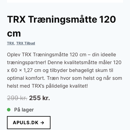
TRX Træningsmåtte 120
cm
TRX
,
TRX Tilbud
Oplev TRX Træningsmåtte 120 cm – din ideelle
træningspartner! Denne kvalitetsmåtte måler 120
x 60 x 1,27 cm og tilbyder behageligt skum til
optimal komfort. Træn hvor som helst og når som
helst med TRX’s pålidelige kvalitet!
Den
Den
299
kr.
255
kr.
oprindelige
aktuelle
På lager
pris
pris
APULS.DK →
var:
er: