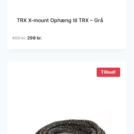
TRX X-mount Ophæng til TRX – Grå
Den
Den
400
kr.
298
kr.
oprindelige
aktuelle
pris
pris
var:
er:
400 kr..
298 kr..
Tilbud!