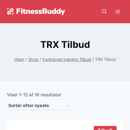
Fortsæt
til
indhold
TRX Tilbud
Hjem
/
Shop
/
Funktionel træning Tilbud
/
TRX Tilbud
Sorteret
Viser 1–12 af 16 resultater
efter
seneste