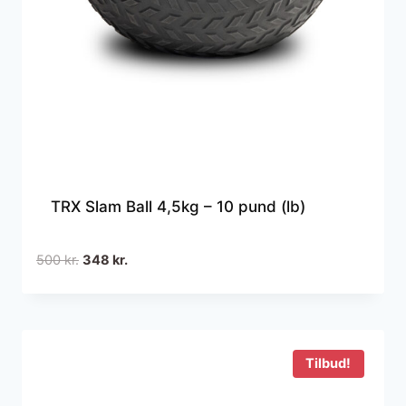
TRX Slam Ball 4,5kg – 10 pund (lb)
Den
Den
500
kr.
348
kr.
oprindelige
aktuelle
pris
pris
var:
er:
500 kr..
348 kr..
Tilbud!