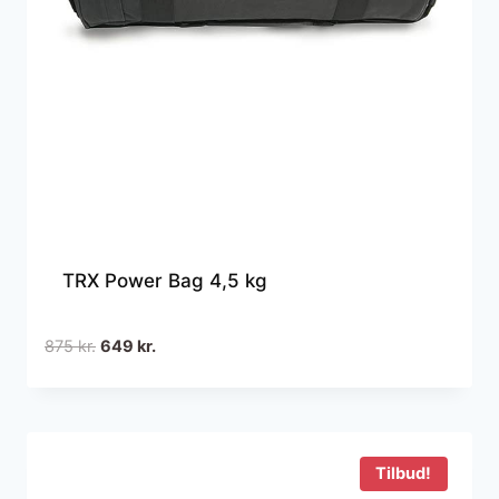
TRX Power Bag 4,5 kg
Den
Den
875
kr.
649
kr.
oprindelige
aktuelle
pris
pris
var:
er:
875 kr..
649 kr..
Tilbud!