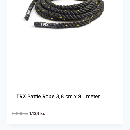
TRX Battle Rope 3,8 cm x 9,1 meter
Den
Den
1.800
kr.
1.124
kr.
oprindelige
aktuelle
pris
pris