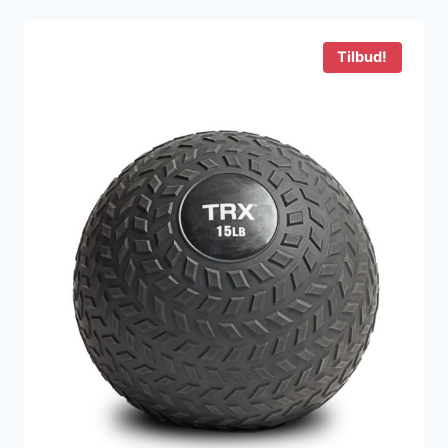
var:
er:
1.800 kr..
1.124 kr..
Tilbud!