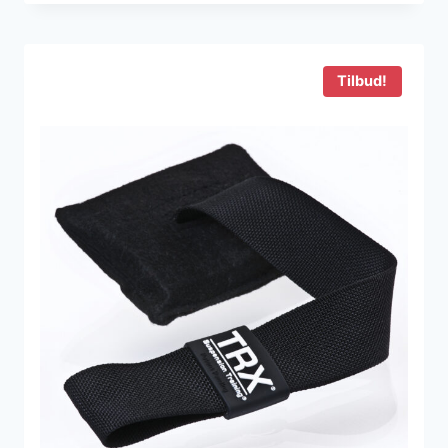
pris
pris
var:
er:
3.000 kr..
1.934 kr..
Tilbud!