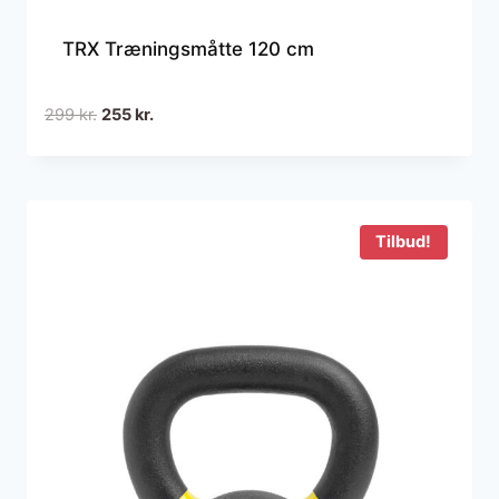
TRX Træningsmåtte 120 cm
Den
Den
299
kr.
255
kr.
oprindelige
aktuelle
pris
pris
var:
er:
299 kr..
255 kr..
Tilbud!