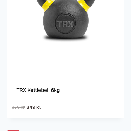
TRX Kettlebell 6kg
Den
Den
350
kr.
349
kr.
oprindelige
aktuelle
pris
pris
var:
er: