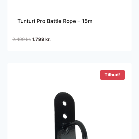
Tunturi Pro Battle Rope – 15m
Den
Den
2.499
kr.
1.799
kr.
oprindelige
aktuelle
pris
pris
var:
er:
2.499 kr..
1.799 kr..
Tilbud!