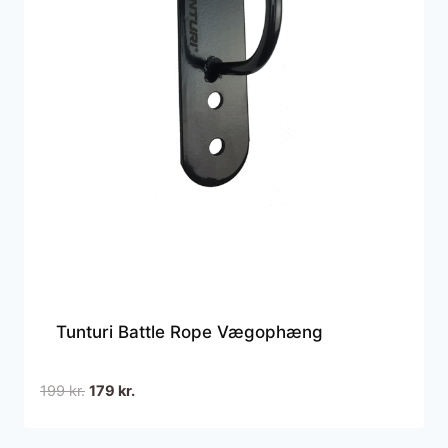
Tunturi Battle Rope Vægophæng
Den
Den
199
kr.
179
kr.
oprindelige
aktuelle
pris
pris