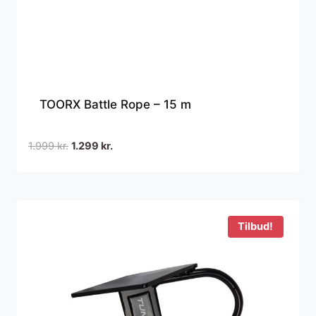
TOORX Battle Rope – 15 m
Den
Den
1.999
kr.
1.299
kr.
oprindelige
aktuelle
pris
pris
var:
er:
1.999 kr..
1.299 kr..
Tilbud!