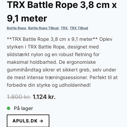
TRX Battle Rope 3,8 cm x
9,1 meter
Battle Rope
,
Battle Rope Tilbud
,
TRX
,
TRX Tilbud
**TRX Battle Rope 3,8 cm x 9,1 meter** Oplev
styrken i TRX Battle Rope, designet med
slidstærkt nylon og en robust fletning for
maksimal holdbarhed. De ergonomiske
gummihåndtag sikrer et sikkert greb, selv under
de mest intense træningssessioner. Perfekt til at
forbedre din styrke og udholdenhed!
Den
Den
1.800
kr.
1.124
kr.
oprindelige
aktuelle
På lager
pris
pris
APULS.DK →
var:
er: