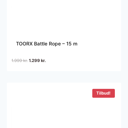
TOORX Battle Rope – 15 m
Den
Den
1.999
kr.
1.299
kr.
oprindelige
aktuelle
pris
pris
var:
er:
1.999 kr..
1.299 kr..
Tilbud!