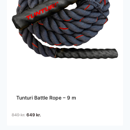
Tunturi Battle Rope – 9 m
Den
Den
849
kr.
649
kr.
oprindelige
aktuelle
pris
pris