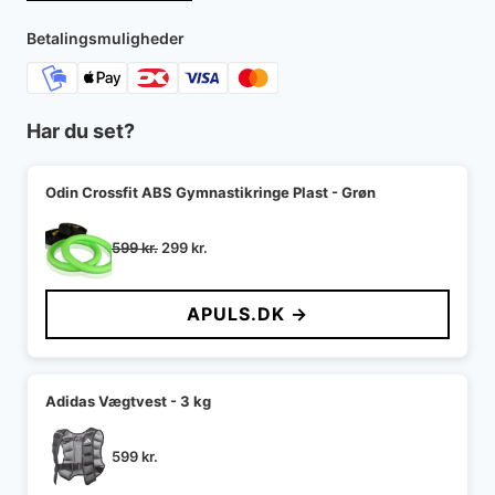
1.800 kr..
1.124 kr..
Betalingsmuligheder
Har du set?
Odin Crossfit ABS Gymnastikringe Plast - Grøn
Den
Den
599
kr.
299
kr.
oprindelige
aktuelle
pris
pris
APULS.DK →
var:
er:
599 kr..
299 kr..
Adidas Vægtvest - 3 kg
599
kr.