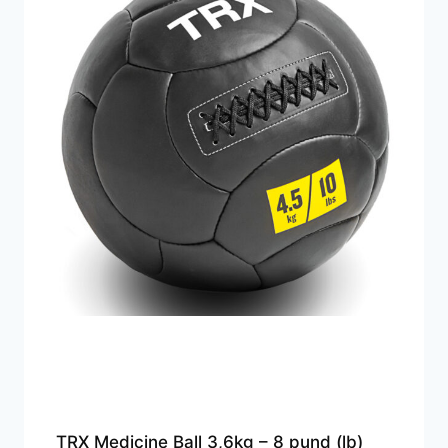
TRX Medicine Ball 3,6kg – 8 pund (lb)