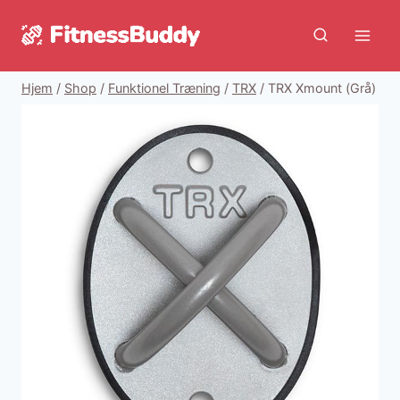
Fortsæt
til
indhold
Hjem
/
Shop
/
Funktionel Træning
/
TRX
/
TRX Xmount (Grå)