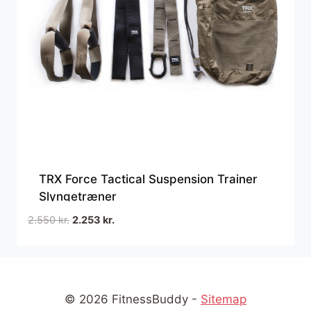
TRX Force Tactical Suspension Trainer
Slyngetræner
Den
Den
2.550
kr.
2.253
kr.
oprindelige
aktuelle
pris
pris
var:
er:
2.550 kr..
2.253 kr..
© 2026 FitnessBuddy -
Sitemap