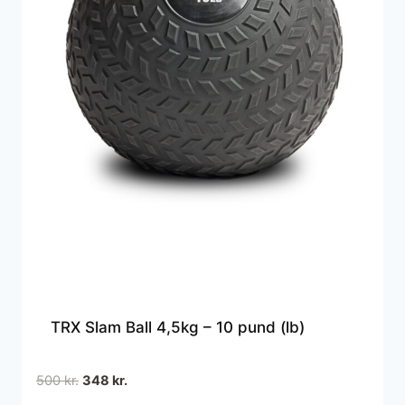
TRX Slam Ball 4,5kg – 10 pund (lb)
Den
Den
500
kr.
348
kr.
oprindelige
aktuelle