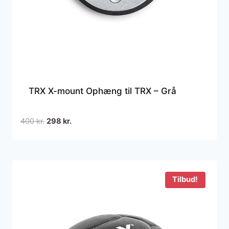
TRX X-mount Ophæng til TRX – Grå
Den
Den
400
kr.
298
kr.
oprindelige
aktuelle
pris
pris
var:
er:
400 kr..
298 kr..
Tilbud!