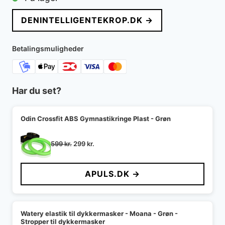
DENINTELLIGENTEKROP.DK →
Betalingsmuligheder
Har du set?
Odin Crossfit ABS Gymnastikringe Plast - Grøn
Den
Den
599
kr.
299
kr.
oprindelige
aktuelle
pris
pris
APULS.DK →
var:
er:
599 kr..
299 kr..
Watery elastik til dykkermasker - Moana - Grøn -
Stropper til dykkermasker