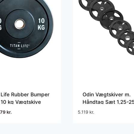
 Life Rubber Bumper
Odin Vægtskiver m.
 10 kg Vægtskive
Håndtag Sæt 1,25-2
(157,5kg)
en
Den
379
kr.
5.119
kr.
prindelige
aktuelle
ris
pris
ar:
er: