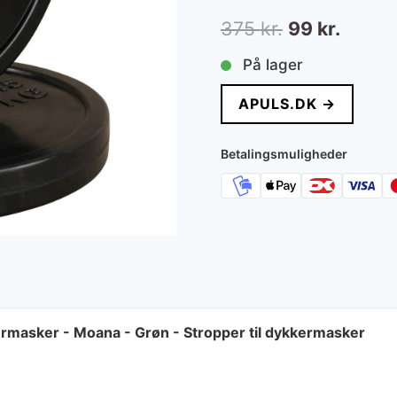
Den
Den
375
kr.
99
kr.
oprindelige
aktuel
På lager
pris
pris
APULS.DK →
var:
er:
375 kr..
99 kr..
Betalingsmuligheder
kermasker - Moana - Grøn - Stropper til dykkermasker