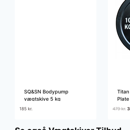
SQ&SN Bodypump
Titan
vægtskive 5 kg
Plate
D
185
kr.
479
kr.
o
p
v