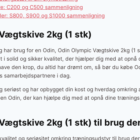
ere: C200 og C500 sammenligning
kler: S800, S900 og S1000 sammenligning
Vægtskive 2kg (1 stk)
g har brug for en Odin, Odin Olympic Vægtskive 2kg (1 st
rt i solid og sikker kvalitet, der hjælper dig med at opnå
l have den krop, du altid har drømt om, så bør du købe 
res samarbejdspartnere i dag.
g seriøst og har opbygget din kost og hverdag omkring a
r en Odin, der kan hjælpe dig med at opnå dine trænings
Vægtskive 2kg (1 stk) til brug d
kvalitet og seriøsitet omkring træningsudstyr til brug d