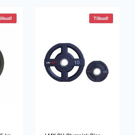
99 kr..
79 kr..
ilbud!
Tilbud!