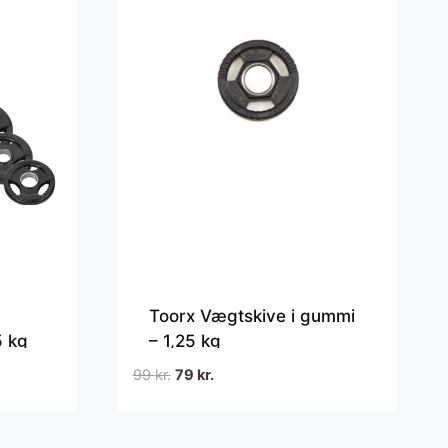
Toorx Vægtskive i gummi
5 kg
– 1,25 kg
Den
Den
99
kr.
79
kr.
oprindelige
aktuelle
pris
pris
var:
er: