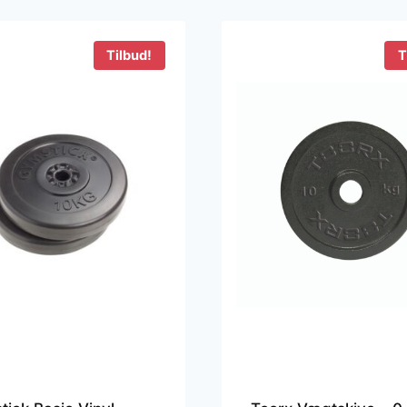
79 kr..
379 kr..
Tilbud!
T