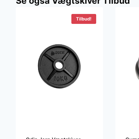
Se også Vægtskiver Tilbud
4
Tilbud!