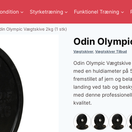
ondition
Styrketræning
Funktionel Træning
din Olympic Vægtskive 2kg (1 stk)
Odin Olympic
Vægtskiver
,
Vægtskiver Tilbud
Odin Olympic Vægtskive 
med en huldiameter på 50
fremstillet af jern og be
landing ved tab og besky
med denne professionelle
kvalitet.