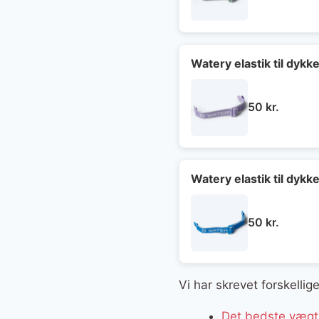
Watery elastik til dykk
50
kr.
Watery elastik til dyk
50
kr.
Vi har skrevet forskelli
Det bedste vægts