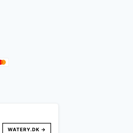
le
WATERY.DK →