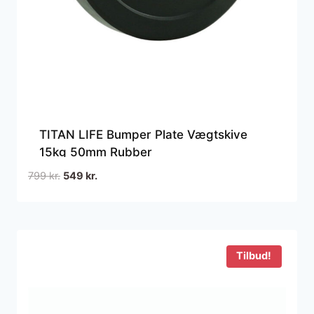
TITAN LIFE Bumper Plate Vægtskive
15kg 50mm Rubber
Den
Den
799
kr.
549
kr.
oprindelige
aktuelle
pris
pris
var:
er:
799 kr..
549 kr..
Tilbud!