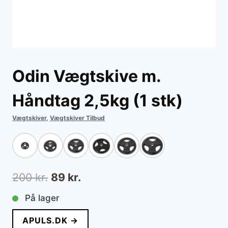
Odin Vægtskive m.
Håndtag 2,5kg (1 stk)
Vægtskiver
,
Vægtskiver Tilbud
Den
Den
200
kr.
89
kr.
oprindelige
aktuelle
På lager
pris
pris
APULS.DK →