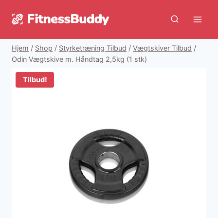
Fortsæt
til
indhold
Hjem
/
Shop
/
Styrketræning Tilbud
/
Vægtskiver Tilbud
/
Odin Vægtskive m. Håndtag 2,5kg (1 stk)
Tilbud!