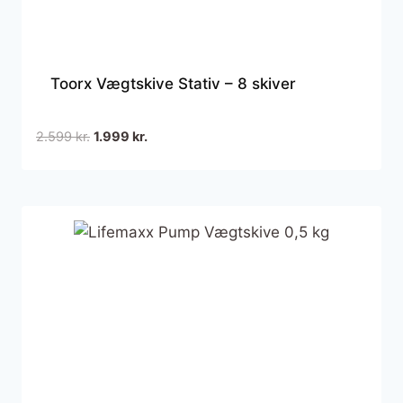
Toorx Vægtskive Stativ – 8 skiver
Den
Den
2.599
kr.
1.999
kr.
oprindelige
aktuelle
pris
pris
var:
er:
2.599 kr..
1.999 kr..