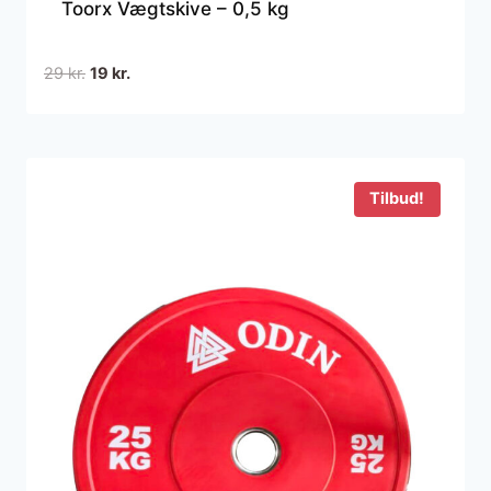
Toorx Vægtskive – 0,5 kg
Den
Den
29
kr.
19
kr.
oprindelige
aktuelle
pris
pris
var:
er:
29 kr..
19 kr..
Tilbud!