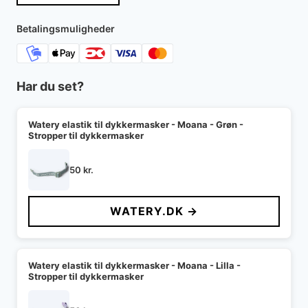
var:
er:
200 kr..
89 kr..
Betalingsmuligheder
Har du set?
Watery elastik til dykkermasker - Moana - Grøn -
Stropper til dykkermasker
50
kr.
WATERY.DK →
Watery elastik til dykkermasker - Moana - Lilla -
Stropper til dykkermasker