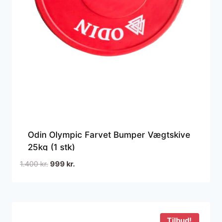
Odin Olympic Farvet Bumper Vægtskive
25kg (1 stk)
Den
Den
1.400
kr.
999
kr.
oprindelige
aktuelle
pris
pris
var:
er:
1.400 kr..
999 kr..
Tilbud!