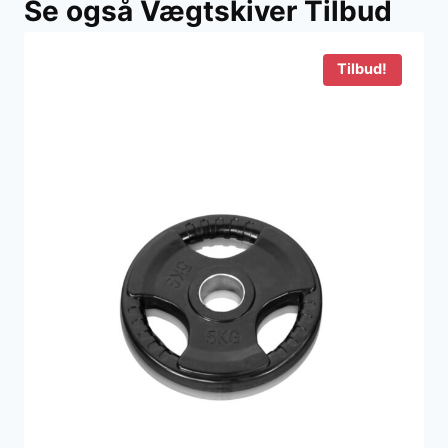
Se også Vægtskiver Tilbud
var:
er:
149 kr..
99 kr..
Tilbud!