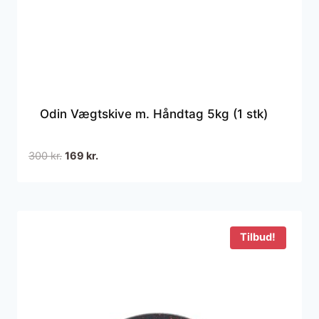
Odin Vægtskive m. Håndtag 5kg (1 stk)
Den
Den
300
kr.
169
kr.
oprindelige
aktuelle
pris
pris
var:
er:
300 kr..
169 kr..
Tilbud!