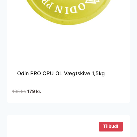
Odin PRO CPU OL Vægtskive 1,5kg
Den
Den
195
kr.
179
kr.
oprindelige
aktuelle
pris
pris
var:
er:
195 kr..
179 kr..
Tilbud!