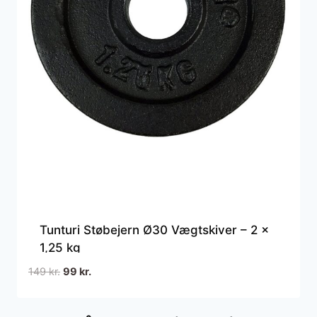
Tunturi Støbejern Ø30 Vægtskiver – 2 x
1,25 kg
Den
Den
149
kr.
99
kr.
oprindelige
aktuelle
pris
pris