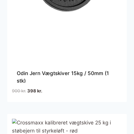
Odin Jern Vægtskiver 15kg / 50mm (1
stk)
Den
Den
900
kr.
398
kr.
oprindelige
aktuelle
pris
pris
var:
er:
900 kr..
398 kr..