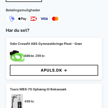
var:
er:
700 kr..
438 kr..
Betalingsmuligheder
Har du set?
Odin Crossfit ABS Gymnastikringe Plast - Grøn
Den
Den
599
kr.
299
kr.
oprindelige
aktuelle
pris
pris
APULS.DK →
var:
er:
599 kr..
299 kr..
Toorx WBX-70 Ophæng til Boksesæk
499
kr.