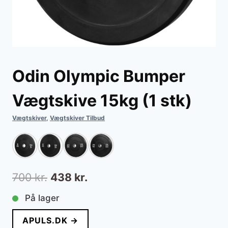
Odin Olympic Bumper
Vægtskive 15kg (1 stk)
Vægtskiver
,
Vægtskiver Tilbud
Den
Den
700
kr.
438
kr.
oprindelige
aktuelle
På lager
pris
pris
APULS.DK →