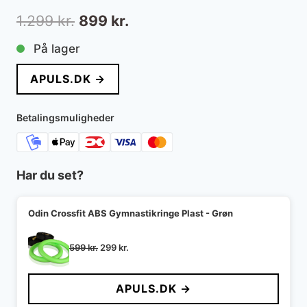
Den
Den
1.299
kr.
899
kr.
oprindelige
aktuelle
På lager
pris
pris
APULS.DK →
var:
er:
1.299 kr..
899 kr..
Betalingsmuligheder
Har du set?
Odin Crossfit ABS Gymnastikringe Plast - Grøn
Den
Den
599
kr.
299
kr.
oprindelige
aktuelle
pris
pris
APULS.DK →
var:
er:
599 kr..
299 kr..