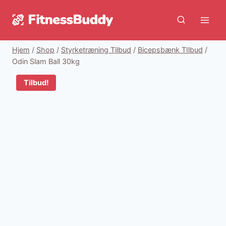
Fortsæt
til
indhold
Hjem
/
Shop
/
Styrketræning Tilbud
/
Bicepsbænk TIlbud
/
Odin Slam Ball 30kg
Tilbud!