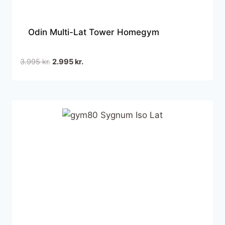
Odin Multi-Lat Tower Homegym
Den
Den
3.995
kr.
2.995
kr.
oprindelige
aktuelle
pris
pris
var:
er:
3.995 kr..
2.995 kr..