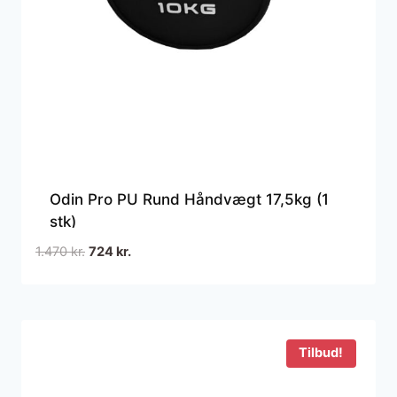
Odin Pro PU Rund Håndvægt 17,5kg (1
stk)
Den
Den
1.470
kr.
724
kr.
oprindelige
aktuelle
pris
pris
var:
er:
1.470 kr..
724 kr..
Tilbud!