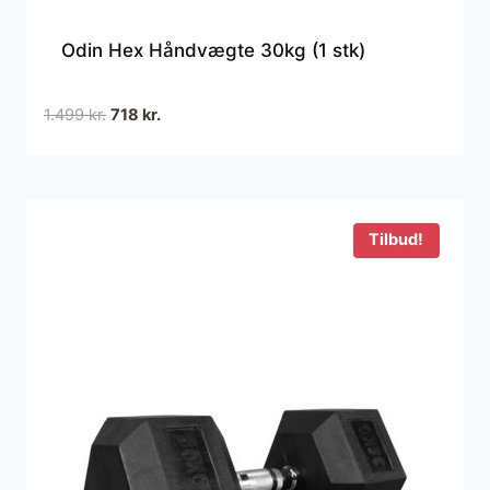
Odin Hex Håndvægte 30kg (1 stk)
Den
Den
1.499
kr.
718
kr.
oprindelige
aktuelle
pris
pris
var:
er:
1.499 kr..
718 kr..
Tilbud!