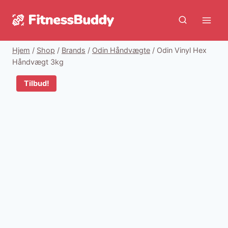
Fortsæt
til
indhold
Hjem
/
Shop
/
Brands
/
Odin Håndvægte
/
Odin Vinyl Hex
Håndvægt 3kg
Tilbud!