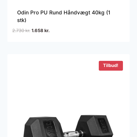
Odin Pro PU Rund Håndvægt 40kg (1
stk)
Den
Den
2.730
kr.
1.658
kr.
oprindelige
aktuelle
pris
pris
var:
er:
2.730 kr..
1.658 kr..
Tilbud!