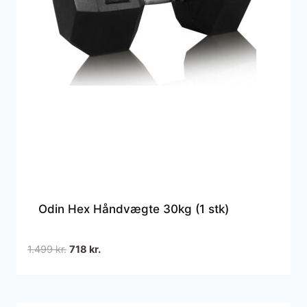
Odin Hex Håndvægte 30kg (1 stk)
Den
Den
1.499
kr.
718
kr.
oprindelige
aktuelle
pris
pris
var:
er: