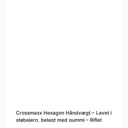
Crossmaxx Hexagon Håndvægt – Lavet i
støbejern, belagt med gummi – Riflet
håndtag for godt greb – Til crossfit og