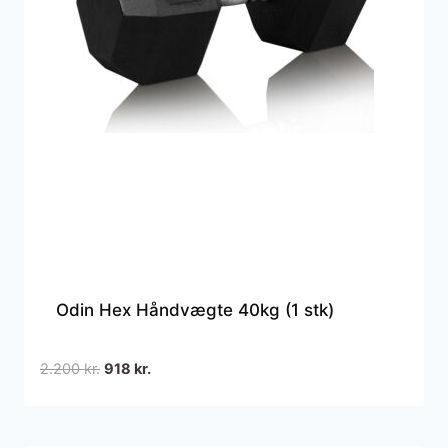
Odin Hex Håndvægte 40kg (1 stk)
Den
Den
2.200
kr.
918
kr.
oprindelige
aktuelle
pris
pris
var:
er: