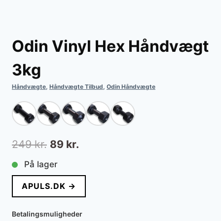
Odin Vinyl Hex Håndvægt
3kg
Håndvægte
,
Håndvægte Tilbud
,
Odin Håndvægte
Den
Den
249
kr.
89
kr.
oprindelige
aktuelle
På lager
pris
pris
APULS.DK →
var:
er:
249 kr..
89 kr..
Betalingsmuligheder