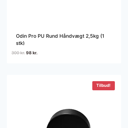
Odin Pro PU Rund Håndvægt 2,5kg (1
stk)
Den
Den
300
kr.
98
kr.
oprindelige
aktuelle
pris
pris
var:
er:
300 kr..
98 kr..
Tilbud!