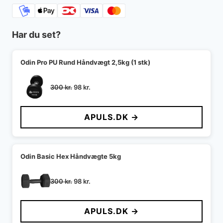
Har du set?
Odin Pro PU Rund Håndvægt 2,5kg (1 stk)
Den
Den
300
kr.
98
kr.
oprindelige
aktuelle
pris
pris
APULS.DK →
var:
er:
300 kr..
98 kr..
Odin Basic Hex Håndvægte 5kg
Den
Den
300
kr.
98
kr.
oprindelige
aktuelle
pris
pris
APULS.DK →
var:
er:
300 kr..
98 kr..