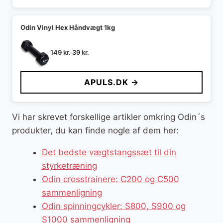
Odin Vinyl Hex Håndvægt 1kg
Den
Den
149
kr.
39
kr.
oprindelige
aktuelle
pris
pris
APULS.DK →
var:
er:
149 kr..
39 kr..
Vi har skrevet forskellige artikler omkring Odin´s
produkter, du kan finde nogle af dem her:
Det bedste vægtstangssæt til din
styrketræning
Odin crosstrainere: C200 og C500
sammenligning
Odin spinningcykler: S800, S900 og
S1000 sammenligning