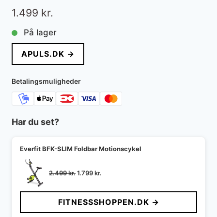
1.499
kr.
På lager
APULS.DK →
Betalingsmuligheder
Har du set?
Everfit BFK-SLIM Foldbar Motionscykel
Den
Den
2.499
kr.
1.799
kr.
oprindelige
aktuelle
pris
pris
FITNESSSHOPPEN.DK →
var:
er:
2.499 kr..
1.799 kr..