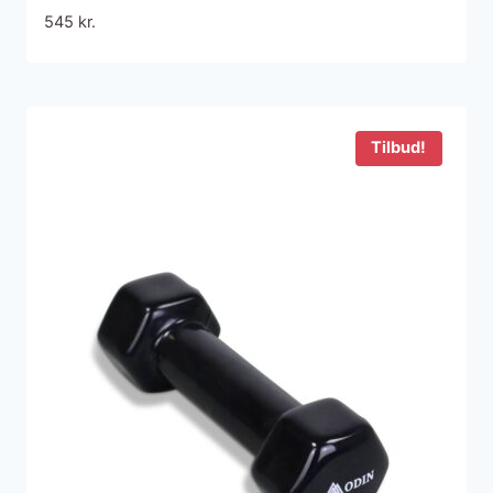
træning, styrketræning og funktionel
545
kr.
træning
Tilbud!