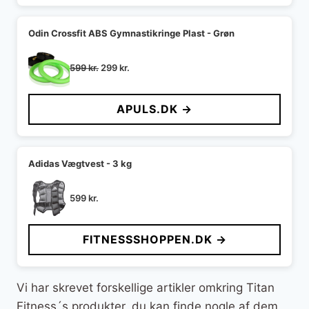
Odin Crossfit ABS Gymnastikringe Plast - Grøn
Den
Den
599
kr.
299
kr.
oprindelige
aktuelle
pris
pris
APULS.DK →
var:
er:
599 kr..
299 kr..
Adidas Vægtvest - 3 kg
599
kr.
FITNESSSHOPPEN.DK →
Vi har skrevet forskellige artikler omkring Titan
Fitness´s produkter, du kan finde nogle af dem