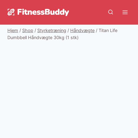
Fortsæt
til
indhold
Hjem
/
Shop
/
Styrketræning
/
Håndvægte
/
Titan Life
Dumbbell Håndvægte 30kg (1 stk)