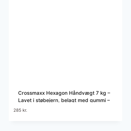
Crossmaxx Hexagon Håndvægt 7 kg –
Lavet i støbejern, belagt med gummi –
Riflet håndtag for godt greb – Til
285
kr.
crossfit og styrketræning