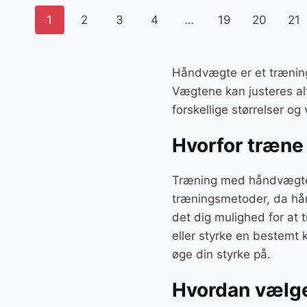
1
2
3
4
…
19
20
21
Håndvægte er et træning
Vægtene kan justeres al
forskellige størrelser og
Hvorfor træn
Træning med håndvægte h
træningsmetoder, da hånd
det dig mulighed for at 
eller styrke en bestemt
øge din styrke på.
Hvordan vælge