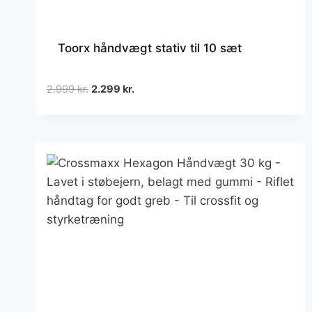
Toorx håndvægt stativ til 10 sæt
Den
Den
2.999
kr.
2.299
kr.
oprindelige
aktuelle
pris
pris
var:
er:
2.999 kr..
2.299 kr..