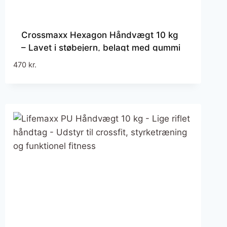
Crossmaxx Hexagon Håndvægt 10 kg
– Lavet i støbejern, belagt med gummi
– Riflet håndtag for godt greb – Til
470
kr.
crossfit og styrketræning