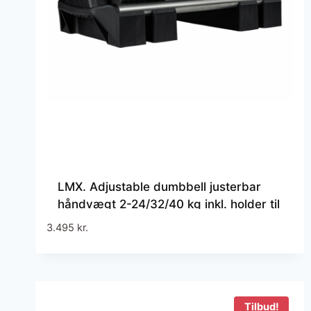
LMX. Adjustable dumbbell justerbar
håndvægt 2-24/32/40 kg inkl. holder til
home gym og fitnesscenter
3.495
kr.
Tilbud!