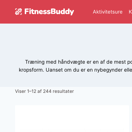
Fortsæt
til
Aktivitetsure
K
indhold
Træning med håndvægte er en af de mest popu
kropsform. Uanset om du er en nybegynder elle
Sorteret
Viser 1–12 af 244 resultater
efter
seneste