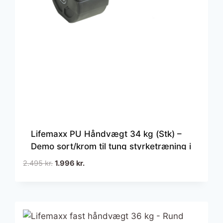
Lifemaxx PU Håndvægt 34 kg (Stk) –
Demo sort/krom til tung styrketræning i
fitnesscenter og home gym
Den
Den
2.495
kr.
1.996
kr.
oprindelige
aktuelle
pris
pris
var:
er:
2.495 kr..
1.996 kr..