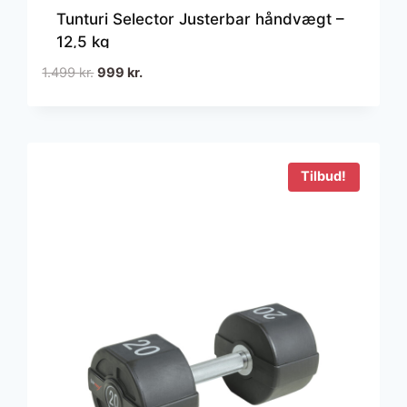
Tunturi Selector Justerbar håndvægt –
12,5 kg
Den
Den
1.499
kr.
999
kr.
oprindelige
aktuelle
pris
pris
var:
er:
1.499 kr..
999 kr..
Tilbud!