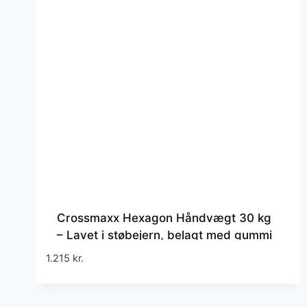
Crossmaxx Hexagon Håndvægt 30 kg
– Lavet i støbejern, belagt med gummi
– Riflet håndtag for godt greb – Til
1.215
kr.
crossfit og styrketræning