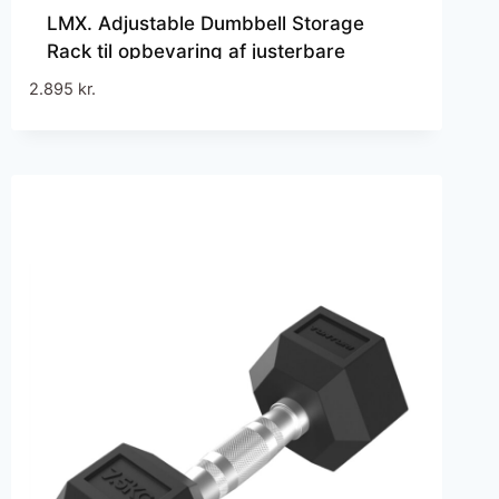
LMX. Adjustable Dumbbell Storage
Rack til opbevaring af justerbare
håndvægte i home gym og
2.895
kr.
træningsstudier