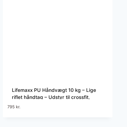
Lifemaxx PU Håndvægt 10 kg – Lige
riflet håndtag – Udstyr til crossfit,
styrketræning og funktionel fitness
795
kr.