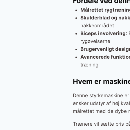
Fordele ved den
Målrettet rygtrænin
Skulderblad og nak
nakkeområdet
Biceps involvering
:
rygøvelserne
Brugervenligt desig
Avancerede funktio
træning
Hvem er maskine
Denne styrkemaskine er v
ønsker udstyr af høj kval
målrettet med de dybe 
Trænere vil sætte pris på