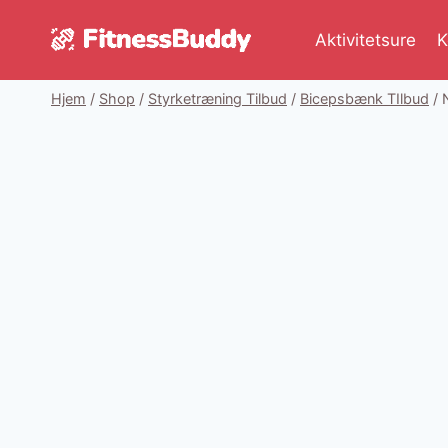
Fortsæt
til
Aktivitetsure
K
indhold
Hjem
/
Shop
/
Styrketræning Tilbud
/
Bicepsbænk TIlbud
/