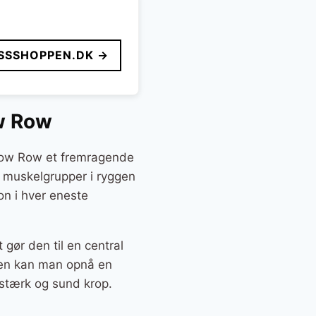
SSSHOPPEN.DK →
w Row
 Low Row et fremragende
re muskelgrupper i ryggen
on i hver eneste
gør den til en central
ngen kan man opnå en
 stærk og sund krop.