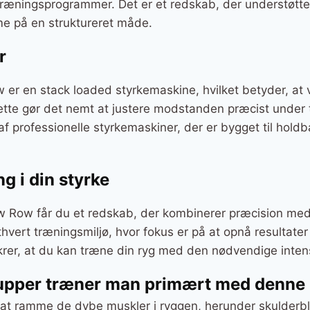
træningsprogrammer. Det er et redskab, der understøtter
me på en struktureret måde.
r
 er en stack loaded styrkemaskine, hvilket betyder, a
ette gør det nemt at justere modstanden præcist under
 af professionelle styrkemaskiner, der er bygget til hold
g i din styrke
 Row får du et redskab, der kombinerer præcision med e
 ethvert træningsmiljø, hvor fokus er på at opnå resultat
rer, at du kan træne din ryg med den nødvendige intens
upper træner man primært med denne
l at ramme de dybe muskler i ryggen, herunder skulderb