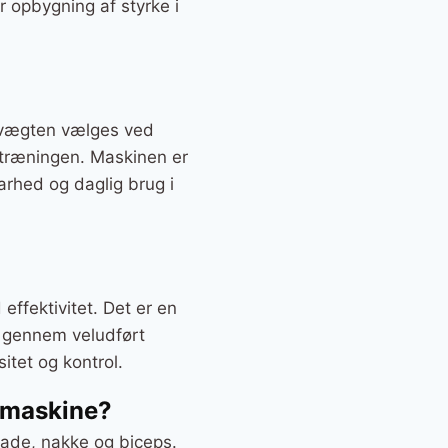
 opbygning af styrke i
t vægten vælges ved
 træningen. Maskinen er
barhed og daglig brug i
ffektivitet. Det er en
er gennem veludført
itet og kontrol.
 maskine?
lade, nakke og biceps.