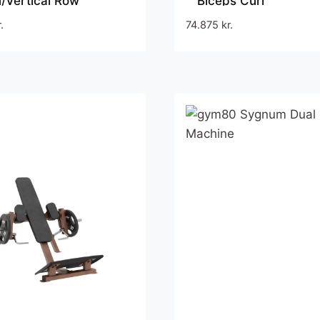
/Vertical Row
Biceps Curl
.
74.875
kr.