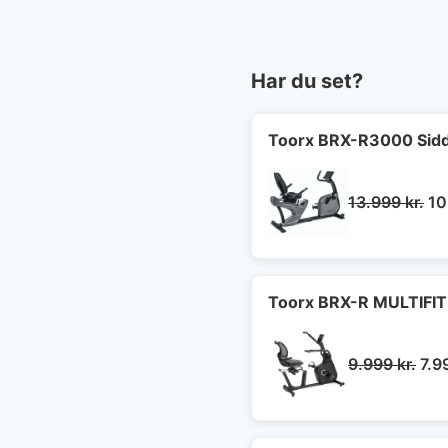
Har du set?
Toorx BRX-R3000 Sidd
De
13.999
kr.
10
op
pr
va
13
Toorx BRX-R MULTIFIT
De
9.999
kr.
7.9
opr
pris
var: