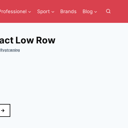
Professionel
Sport
Brands
Blog
pact Low Row
,
Rygtræning
 →