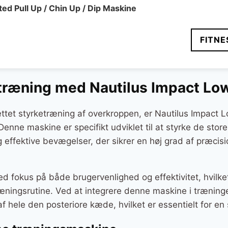
99 kr..
7.999 kr..
d Pull Up / Chin Up / Dip Maskine
FITNE
træning med Nautilus Impact Lo
ettet styrketræning af overkroppen, er Nautilus Impact
 Denne maskine er specifikt udviklet til at styrke de sto
effektive bevægelser, der sikrer en høj grad af præcisi
 fokus på både brugervenlighed og effektivitet, hvilket 
træningsrutine. Ved at integrere denne maskine i træni
f hele den posteriore kæde, hvilket er essentielt for en