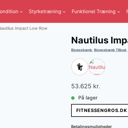
ondition
Styrketræning
Funktionel Træning
Nautilus Impact Low Row
Nautilus Im
Bicepsbænk
,
Bicepsbænk TIlbud
53.625
kr.
På lager
FITNESSENGROS.DK
Betalingsmuligheder