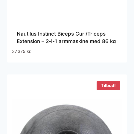
Nautilus Instinct Biceps Curl/Triceps
Extension – 2-i-1 armmaskine med 86 kg
vægtmagasin til effektiv styrketræning i
37.375
kr.
fitnesscenter
Tilbud!