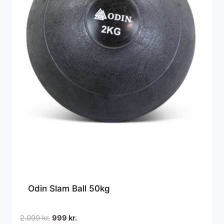
Odin Slam Ball 50kg
Den
Den
2.099
kr.
999
kr.