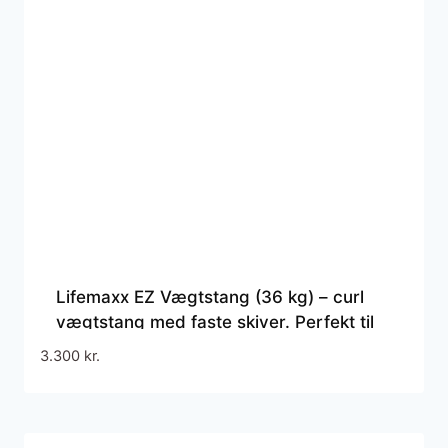
Lifemaxx EZ Vægtstang (36 kg) – curl
vægtstang med faste skiver. Perfekt til
biceps- og triceps øvelser.
3.300
kr.