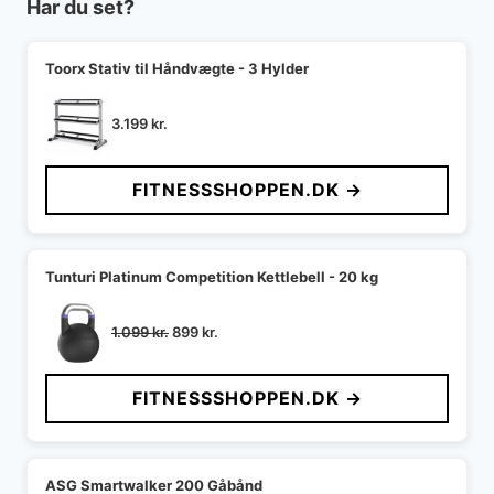
Har du set?
Toorx Stativ til Håndvægte - 3 Hylder
3.199
kr.
FITNESSSHOPPEN.DK →
Tunturi Platinum Competition Kettlebell - 20 kg
Den
Den
1.099
kr.
899
kr.
oprindelige
aktuelle
pris
pris
FITNESSSHOPPEN.DK →
var:
er:
1.099 kr..
899 kr..
ASG Smartwalker 200 Gåbånd