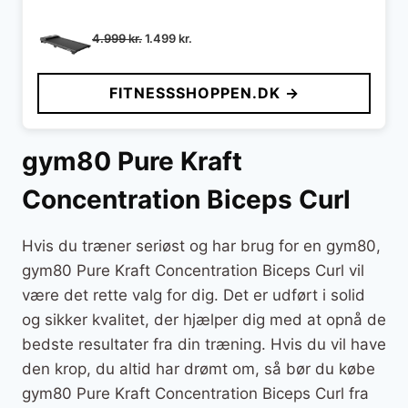
Den
Den
4.999
kr.
1.499
kr.
oprindelige
aktuelle
pris
pris
FITNESSSHOPPEN.DK →
var:
er:
4.999 kr..
1.499 kr..
gym80 Pure Kraft
Concentration Biceps Curl
Hvis du træner seriøst og har brug for en gym80,
gym80 Pure Kraft Concentration Biceps Curl vil
være det rette valg for dig. Det er udført i solid
og sikker kvalitet, der hjælper dig med at opnå de
bedste resultater fra din træning. Hvis du vil have
den krop, du altid har drømt om, så bør du købe
gym80 Pure Kraft Concentration Biceps Curl fra