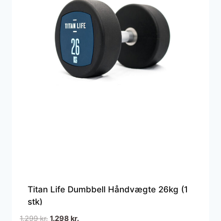
Titan Life Dumbbell Håndvægte 26kg (1
stk)
Den
Den
1.299
kr.
1.298
kr.