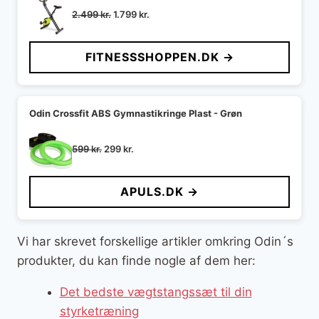
Den
Den
2.499
kr.
1.799
kr.
oprindelige
aktuelle
pris
pris
FITNESSSHOPPEN.DK →
var:
er:
2.499 kr..
1.799 kr..
Odin Crossfit ABS Gymnastikringe Plast - Grøn
Den
Den
599
kr.
299
kr.
oprindelige
aktuelle
pris
pris
APULS.DK →
var:
er:
599 kr..
299 kr..
Vi har skrevet forskellige artikler omkring Odin´s
produkter, du kan finde nogle af dem her:
Det bedste vægtstangssæt til din
styrketræning