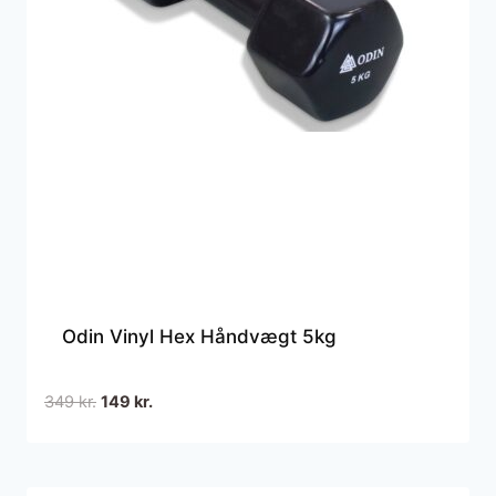
Odin Vinyl Hex Håndvægt 5kg
Den
Den
349
kr.
149
kr.
oprindelige
aktuelle
pris
pris
var:
er: