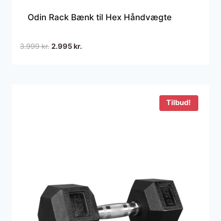
Odin Rack Bænk til Hex Håndvægte
Den
Den
3.999
kr.
2.995
kr.
oprindelige
aktuelle
pris
pris
var:
er:
3.999 kr..
2.995 kr..
Tilbud!