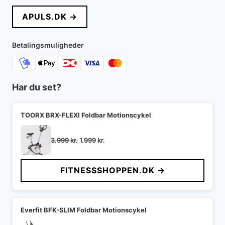
pris
pris
APULS.DK →
var:
er:
3.000 kr..
1.599 kr..
Betalingsmuligheder
Har du set?
TOORX BRX-FLEXI Foldbar Motionscykel
Den
Den
3.999
kr.
1.999
kr.
oprindelige
aktuelle
pris
pris
FITNESSSHOPPEN.DK →
var:
er:
3.999 kr..
1.999 kr..
Everfit BFK-SLIM Foldbar Motionscykel