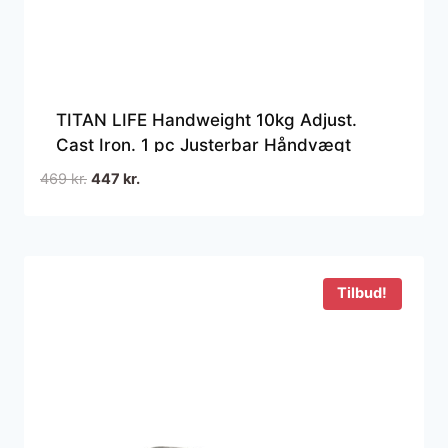
TITAN LIFE Handweight 10kg Adjust.
Cast Iron. 1 pc Justerbar Håndvægt
Den
Den
469
kr.
447
kr.
oprindelige
aktuelle
pris
pris
var:
er:
469 kr..
447 kr..
Tilbud!