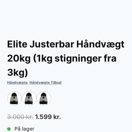
Elite Justerbar Håndvægt
20kg (1kg stigninger fra
3kg)
Håndvægte
,
Håndvægte Tilbud
Den
Den
3.000
kr.
1.599
kr.
oprindelige
aktuelle
På lager