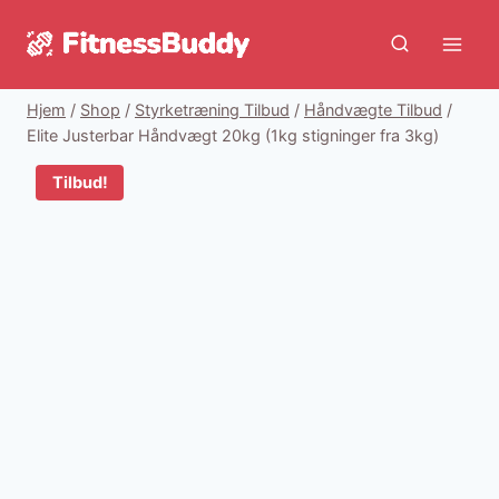
Fortsæt
til
indhold
Hjem
/
Shop
/
Styrketræning Tilbud
/
Håndvægte Tilbud
/
Elite Justerbar Håndvægt 20kg (1kg stigninger fra 3kg)
Tilbud!