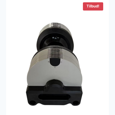
939 kr..
278 kr..
Tilbud!