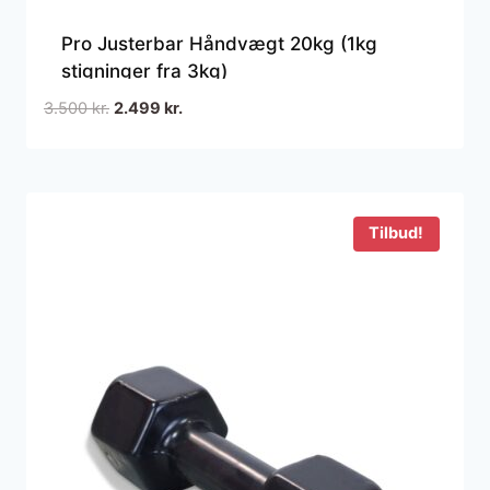
Pro Justerbar Håndvægt 20kg (1kg
stigninger fra 3kg)
Den
Den
3.500
kr.
2.499
kr.
oprindelige
aktuelle
pris
pris
var:
er:
3.500 kr..
2.499 kr..
Tilbud!