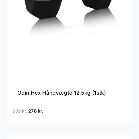
Odin Hex Håndvægte 12,5kg (1stk)
Den
Den
939
kr.
278
kr.
oprindelige
aktuelle
pris
pris
var:
er: