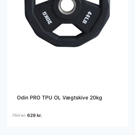
Odin PRO TPU OL Vægtskive 20kg
Den
Den
750
kr.
629
kr.
oprindelige
aktuelle
pris
pris