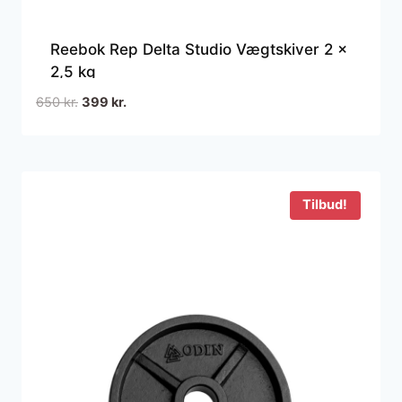
Reebok Rep Delta Studio Vægtskiver 2 x
2,5 kg
Den
Den
650
kr.
399
kr.
oprindelige
aktuelle
pris
pris
var:
er:
650 kr..
399 kr..
Tilbud!