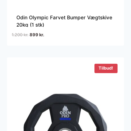
Odin Olympic Farvet Bumper Vægtskive
20kg (1 stk)
Den
Den
1.200
kr.
899
kr.
oprindelige
aktuelle
pris
pris
var:
er:
1.200 kr..
899 kr..
Tilbud!