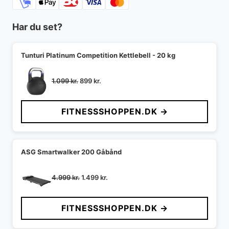
Har du set?
Tunturi Platinum Competition Kettlebell - 20 kg
Den
Den
1.099
kr.
899
kr.
oprindelige
aktuelle
pris
pris
FITNESSSHOPPEN.DK →
var:
er:
1.099 kr..
899 kr..
ASG Smartwalker 200 Gåbånd
Den
Den
4.999
kr.
1.499
kr.
oprindelige
aktuelle
pris
pris
FITNESSSHOPPEN.DK →
var:
er:
4.999 kr..
1.499 kr..