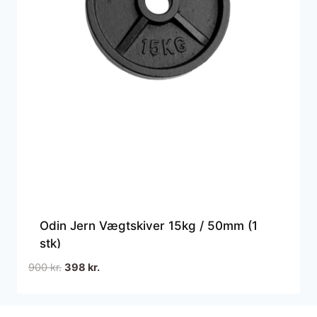
Odin Jern Vægtskiver 15kg / 50mm (1
stk)
Den
Den
900
kr.
398
kr.
oprindelige
aktuelle
pris
pris
var:
er: