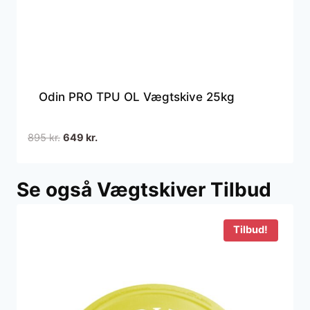
Odin PRO TPU OL Vægtskive 25kg
Den
Den
895
kr.
649
kr.
oprindelige
aktuelle
pris
pris
Se også Vægtskiver Tilbud
var:
er:
895 kr..
649 kr..
Tilbud!