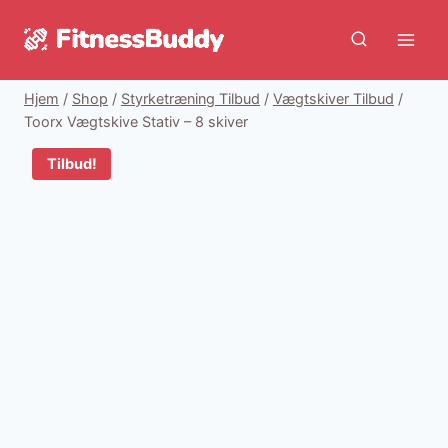
Fortsæt
til
indhold
Hjem
/
Shop
/
Styrketræning Tilbud
/
Vægtskiver Tilbud
/
Toorx Vægtskive Stativ – 8 skiver
Tilbud!