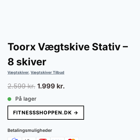
Toorx Vægtskive Stativ –
8 skiver
Vægtskiver
,
Vægtskiver Tilbud
Den
Den
2.599
kr.
1.999
kr.
oprindelige
aktuelle
På lager
pris
pris
FITNESSSHOPPEN.DK →
var:
er:
2.599 kr..
1.999 kr..
Betalingsmuligheder