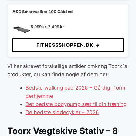
ASG Smartwalker 400 Gåbånd
Den
Den
5.999
kr.
2.499
kr.
oprindelige
aktuelle
pris
pris
FITNESSSHOPPEN.DK →
var:
er:
5.999 kr..
2.499 kr..
Vi har skrevet forskellige artikler omkring Toorx´s
produkter, du kan finde nogle af dem her:
Bedste walking pad 2026 – Gå dig i form
derhjemme
Det bedste bodypump sæt til din træning
De bedste siddecykler – 2026
Toorx Vægtskive Stativ – 8