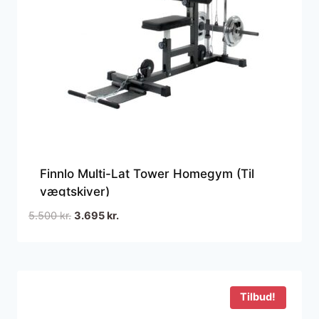
Finnlo Multi-Lat Tower Homegym (Til
vægtskiver)
Den
Den
5.500
kr.
3.695
kr.
oprindelige
aktuelle
pris
pris
var:
er:
5.500 kr..
3.695 kr..
Tilbud!