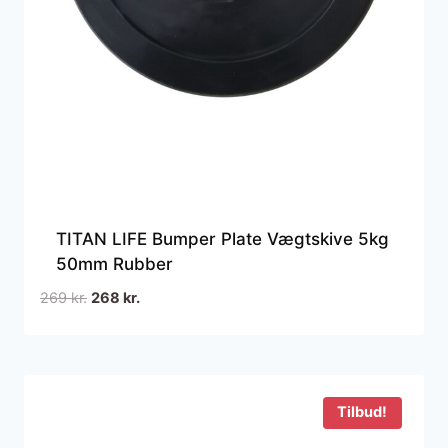
TITAN LIFE Bumper Plate Vægtskive 5kg
50mm Rubber
Den
Den
269
kr.
268
kr.
oprindelige
aktuelle
pris
pris
var:
er:
269 kr..
268 kr..
Tilbud!