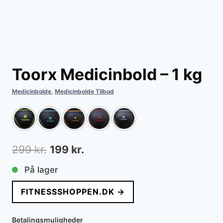
Toorx Medicinbold – 1 kg
Medicinbolde
,
Medicinbolde Tilbud
Den
Den
299
kr.
199
kr.
oprindelige
aktuelle
På lager
pris
pris
FITNESSSHOPPEN.DK →
var:
er:
299 kr..
199 kr..
Betalingsmuligheder