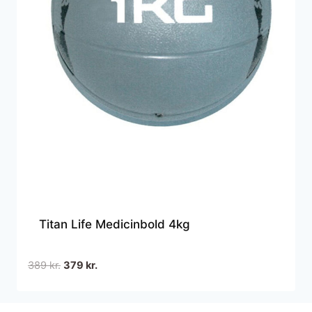
Titan Life Medicinbold 4kg
Den
Den
389
kr.
379
kr.
oprindelige
aktuelle
pris
pris