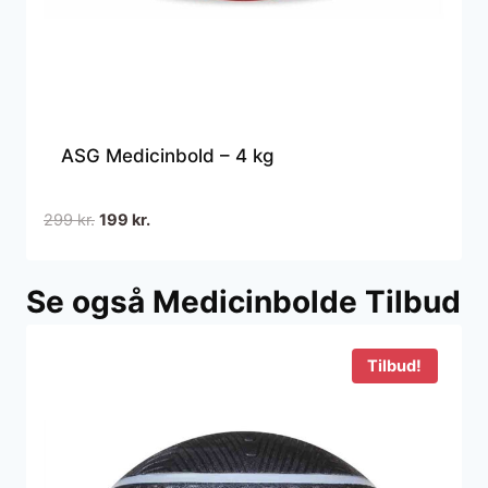
ASG Medicinbold – 4 kg
Den
Den
299
kr.
199
kr.
oprindelige
aktuelle
pris
pris
Se også Medicinbolde Tilbud
var:
er:
299 kr..
199 kr..
Tilbud!