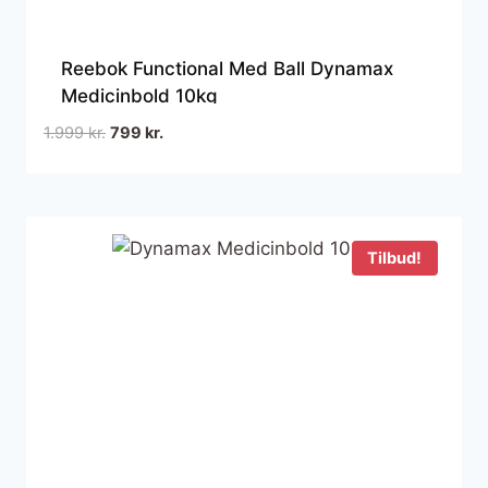
Reebok Functional Med Ball Dynamax
Medicinbold 10kg
Den
Den
1.999
kr.
799
kr.
oprindelige
aktuelle
pris
pris
var:
er:
1.999 kr..
799 kr..
Tilbud!