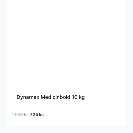
Dynamax Medicinbold 10 kg
Den
Den
1.036
kr.
725
kr.
oprindelige
aktuelle
pris
pris