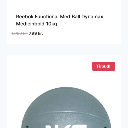
Reebok Functional Med Ball Dynamax
Medicinbold 10kg
Den
Den
1.999
kr.
799
kr.
oprindelige
aktuelle
pris
pris
var:
er:
1.999 kr..
799 kr..
Tilbud!