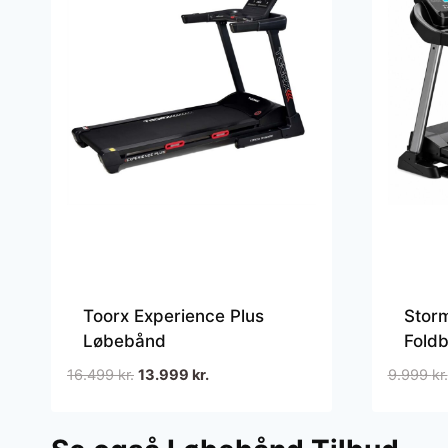
Toorx Experience Plus
Stor
Løbebånd
Fold
Den
Den
16.499
kr.
13.999
kr.
9.999
kr.
oprindelige
aktuelle
pris
pris
var:
er: