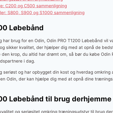
ere: C200 og C500 sammenligning
kler: S800, S900 og S1000 sammenligning
00 Løbebånd
g har brug for en Odin, Odin PRO T1200 Løbebånd vil væ
d og sikker kvalitet, der hjælper dig med at opnå de bedst
ve den krop, du altid har drømt om, så bør du købe Od
dspartnere i dag.
g seriøst og har opbygget din kost og hverdag omkring a
r en Odin, der kan hjælpe dig med at opnå dine trænings
00 Løbebånd til brug derhjemme
kvalitet og seriøsitet omkring træningsudstyr til brug d