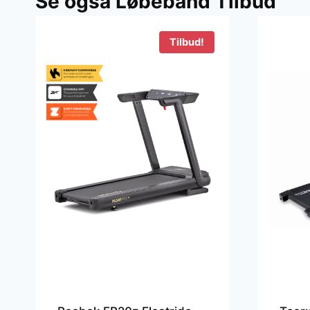
Se også Løbebånd Tilbud
16.499 kr..
13.999 kr..
Tilbud!