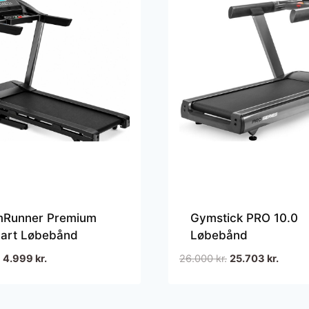
mRunner Premium
Gymstick PRO 10.0
bart Løbebånd
Løbebånd
Den
Den
Den
Den
4.999
kr.
26.000
kr.
25.703
kr.
oprindelige
aktuelle
oprindelige
aktuell
pris
pris
pris
pris
var:
er:
var:
er: