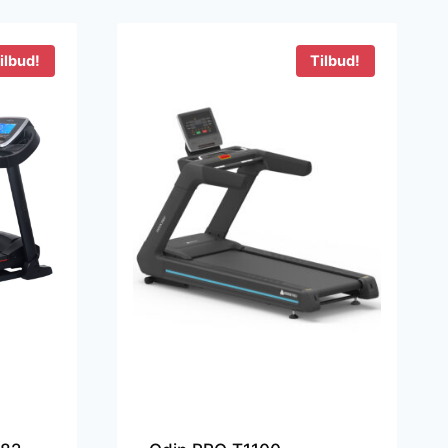
 kr..
ilbud!
Tilbud!