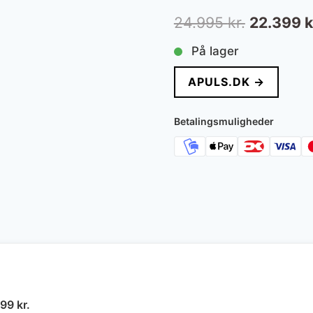
Den
24.995
kr.
22.399
k
oprindeli
På lager
pris
APULS.DK →
var:
24.995 kr
Betalingsmuligheder
n
Den
999
kr.