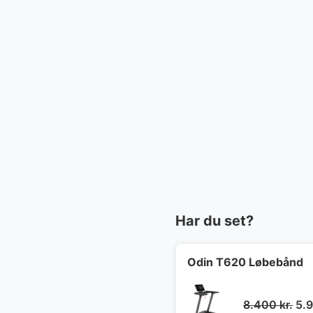
Har du set?
Odin T620 Løbebånd
De
8.400
kr.
5.