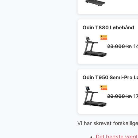
opr
pri
var
8.4
Odin T880 Løbebånd
D
23.000
kr.
1
op
pr
va
23
Odin T950 Semi-Pro L
D
29.000
kr.
1
op
pr
va
Vi har skrevet forskelli
29
Det bedste vægts