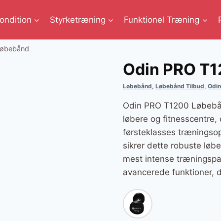
ondition
Styrketræning
Funktionel Træning
Løbebånd
Odin PRO T
Løbebånd
,
Løbebånd Tilbud
,
Odi
Odin PRO T1200 Løbebånd
løbere og fitnesscentre,
førsteklasses trænings
sikrer dette robuste løb
mest intense træningspas
avancerede funktioner, de