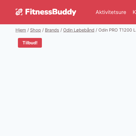
Fortsæt
til
Aktivitetsure
K
indhold
Hjem
/
Shop
/
Brands
/
Odin Løbebånd
/
Odin PRO T1200 
Tilbud!