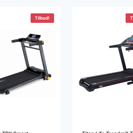
9.999 kr..
4.999 kr..
26.000 kr..
25.703
Tilbud!
T