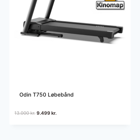
Odin T750 Løbebånd
Den
Den
13.000
kr.
9.499
kr.
oprindelige
aktuelle
pris
pris
var:
er: