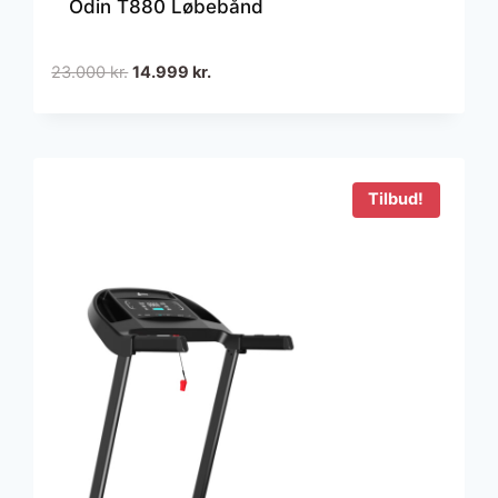
Odin T880 Løbebånd
Den
Den
23.000
kr.
14.999
kr.
oprindelige
aktuelle
pris
pris
var:
er:
23.000 kr..
14.999 kr..
Tilbud!