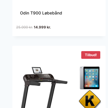
Odin T900 Løbebånd
Den
Den
25.000
kr.
14.999
kr.
oprindelige
aktuelle
pris
pris
var:
er:
25.000 kr..
14.999 kr..
Tilbud!