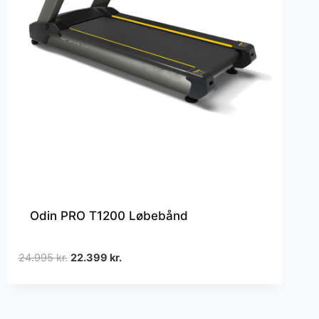
Odin PRO T1200 Løbebånd
Den
Den
24.995
kr.
22.399
kr.
oprindelige
aktuelle
pris
pris
var:
er: