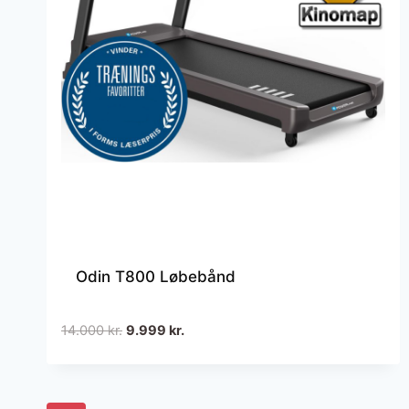
Odin T800 Løbebånd
Den
Den
14.000
kr.
9.999
kr.
oprindelige
aktuelle
pris
pris
var:
er: