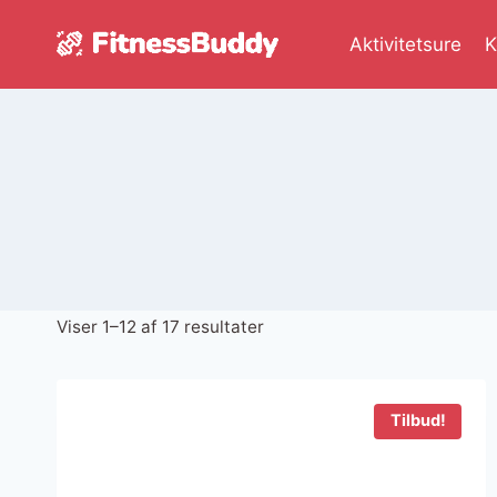
Fortsæt
til
Aktivitetsure
K
indhold
Sorteret
Viser 1–12 af 17 resultater
efter
seneste
Tilbud!