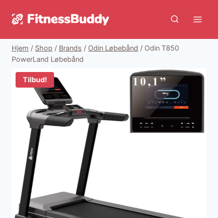
Fortsæt
til
indhold
Hjem
/
Shop
/
Brands
/
Odin Løbebånd
/
Odin T850
PowerLand Løbebånd
Tilbud!