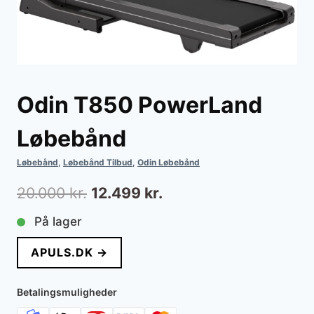
Odin T850 PowerLand
Løbebånd
Løbebånd
,
Løbebånd Tilbud
,
Odin Løbebånd
Den
Den
20.000
kr.
12.499
kr.
oprindelige
aktuelle
På lager
pris
pris
APULS.DK →
var:
er:
20.000 kr..
12.499 kr..
Betalingsmuligheder