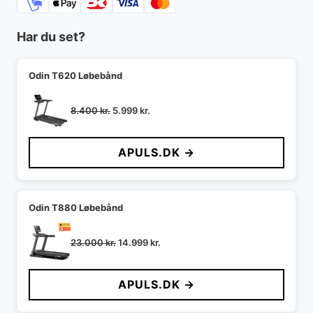
Har du set?
Odin T620 Løbebånd
Den
Den
8.400
kr.
5.999
kr.
oprindelige
aktuelle
pris
pris
APULS.DK →
var:
er:
8.400 kr..
5.999 kr..
Odin T880 Løbebånd
Den
Den
23.000
kr.
14.999
kr.
oprindelige
aktuelle
pris
pris
APULS.DK →
var:
er:
23.000 kr..
14.999 kr..