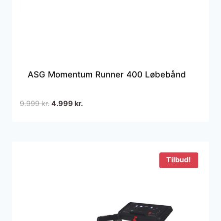
ASG Momentum Runner 400 Løbebånd
Den
Den
9.999
kr.
4.999
kr.
oprindelige
aktuelle
pris
pris
var:
er:
9.999 kr..
4.999 kr..
Tilbud!