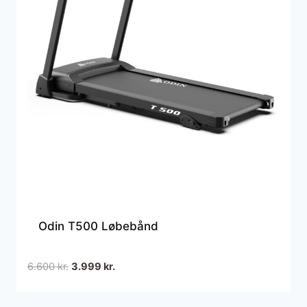
Odin T500 Løbebånd
Den
Den
6.600
kr.
3.999
kr.
oprindelige
aktuelle
pris
pris