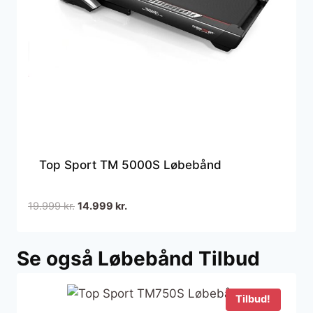
Top Sport TM 5000S Løbebånd
Den
Den
19.999
kr.
14.999
kr.
oprindelige
aktuelle
pris
pris
Se også Løbebånd Tilbud
var:
er:
19.999 kr..
14.999 kr..
Tilbud!