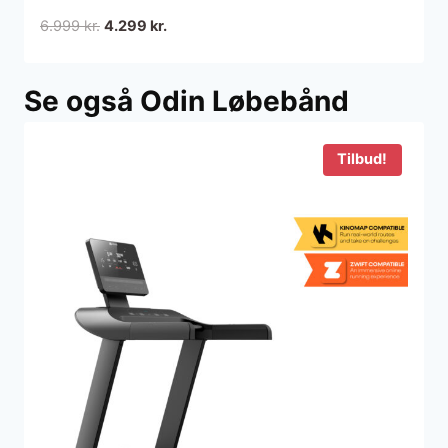
Den
Den
6.999
kr.
4.299
kr.
oprindelige
aktuelle
pris
pris
Se også Odin Løbebånd
var:
er:
6.999 kr..
4.299 kr..
Tilbud!