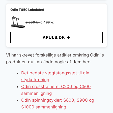
Odin T650 Løbebånd
Den
Den
9.500
kr.
6.499
kr.
oprindelige
aktuelle
pris
pris
APULS.DK →
var:
er:
9.500 kr..
6.499 kr..
Vi har skrevet forskellige artikler omkring Odin´s
produkter, du kan finde nogle af dem her:
Det bedste vægtstangssæt til din
styrketræning
Odin crosstrainere: C200 og C500
sammenligning
Odin spinningcykler: S800, S900 og
S1000 sammenligning