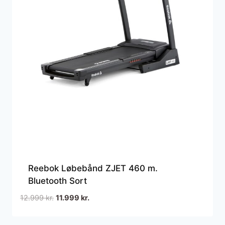
Reebok Løbebånd ZJET 460 m.
Bluetooth Sort
Den
Den
12.999
kr.
11.999
kr.
oprindelige
aktuelle
pris
pris