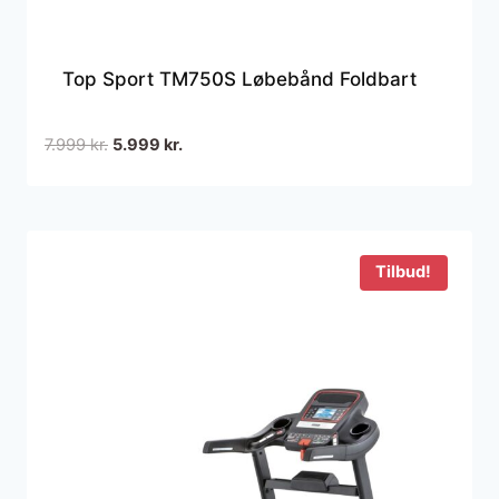
Top Sport TM750S Løbebånd Foldbart
Den
Den
7.999
kr.
5.999
kr.
oprindelige
aktuelle
pris
pris
var:
er:
7.999 kr..
5.999 kr..
Tilbud!