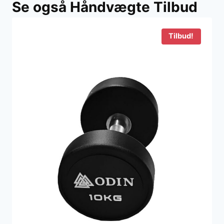
Se også Håndvægte Tilbud
var:
er:
500 kr..
138 kr..
Tilbud!