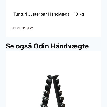
Tunturi Justerbar Håndvægt – 10 kg
Den
Den
599
kr.
399
kr.
oprindelige
aktuelle
pris
pris
Se også Odin Håndvægte
var:
er:
599 kr..
399 kr..