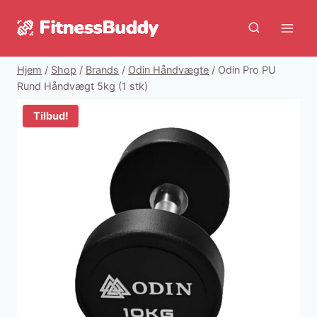
Fortsæt
til
indhold
Hjem
/
Shop
/
Brands
/
Odin Håndvægte
/
Odin Pro PU
Rund Håndvægt 5kg (1 stk)
Tilbud!