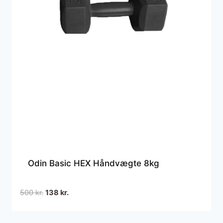
Odin Basic HEX Håndvægte 8kg
Den
Den
500
kr.
138
kr.
oprindelige
aktuelle
pris
pris