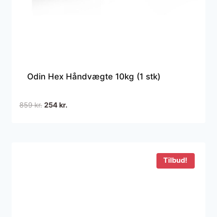
Odin Hex Håndvægte 10kg (1 stk)
Den
Den
859
kr.
254
kr.
oprindelige
aktuelle
pris
pris
var:
er:
859 kr..
254 kr..
Tilbud!