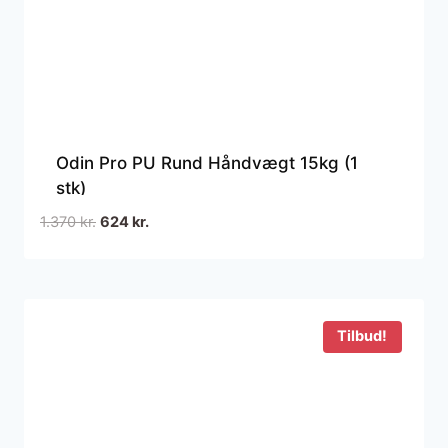
Odin Pro PU Rund Håndvægt 15kg (1
stk)
Den
Den
1.370
kr.
624
kr.
oprindelige
aktuelle
pris
pris
var:
er:
1.370 kr..
624 kr..
Tilbud!