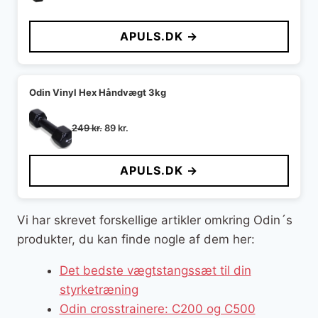
oprindelige
aktuelle
pris
pris
APULS.DK →
var:
er:
700 kr..
199 kr..
Odin Vinyl Hex Håndvægt 3kg
Den
Den
249
kr.
89
kr.
oprindelige
aktuelle
pris
pris
APULS.DK →
var:
er:
249 kr..
89 kr..
Vi har skrevet forskellige artikler omkring Odin´s
produkter, du kan finde nogle af dem her:
Det bedste vægtstangssæt til din
styrketræning
Odin crosstrainere: C200 og C500