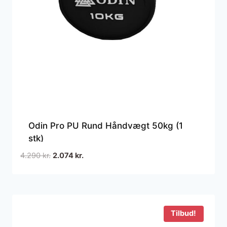
Odin Pro PU Rund Håndvægt 50kg (1
stk)
Den
Den
4.290
kr.
2.074
kr.
oprindelige
aktuelle
pris
pris
var:
er:
4.290 kr..
2.074 kr..
Tilbud!