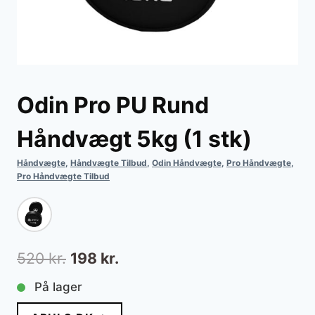
Odin Pro PU Rund
Håndvægt 5kg (1 stk)
Håndvægte
,
Håndvægte Tilbud
,
Odin Håndvægte
,
Pro Håndvægte
,
Pro Håndvægte Tilbud
Den
Den
520
kr.
198
kr.
oprindelige
aktuelle
På lager
pris
pris