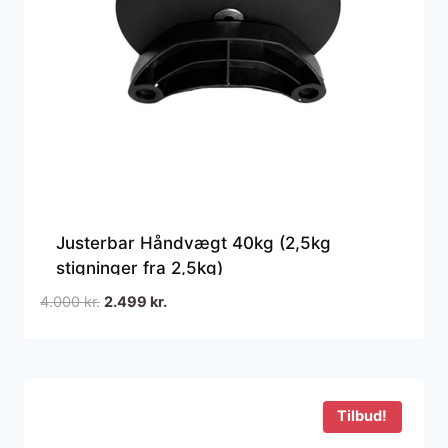
Justerbar Håndvægt 40kg (2,5kg
stigninger fra 2,5kg)
Den
Den
4.000
kr.
2.499
kr.
oprindelige
aktuelle
pris
pris
var:
er:
4.000 kr..
2.499 kr..
Tilbud!