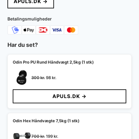
APULS.DK →
var:
er:
520 kr..
198 kr..
Betalingsmuligheder
Har du set?
Odin Pro PU Rund Håndvægt 2,5kg (1 stk)
Den
Den
300
kr.
98
kr.
oprindelige
aktuelle
pris
pris
APULS.DK →
var:
er:
300 kr..
98 kr..
Odin Hex Håndvægte 7,5kg (1 stk)
Den
Den
700
kr.
199
kr.