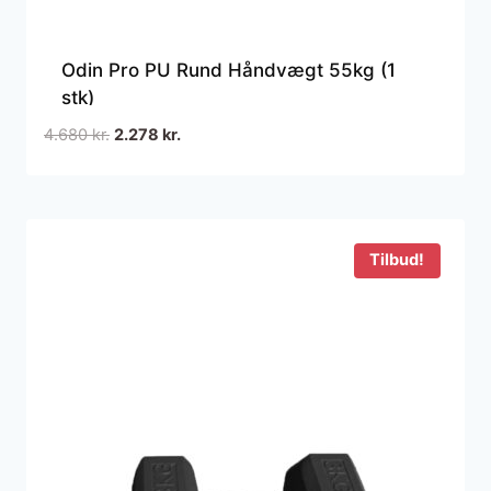
Odin Pro PU Rund Håndvægt 55kg (1
stk)
Den
Den
4.680
kr.
2.278
kr.
oprindelige
aktuelle
pris
pris
var:
er:
4.680 kr..
2.278 kr..
Tilbud!