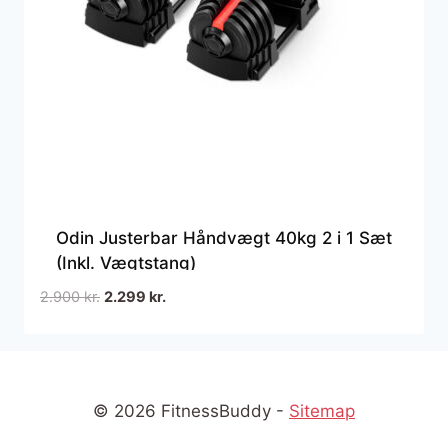
Odin Justerbar Håndvægt 40kg 2 i 1 Sæt
(Inkl. Vægtstang)
Den
Den
2.900
kr.
2.299
kr.
oprindelige
aktuelle
pris
pris
var:
er:
2.900 kr..
2.299 kr..
© 2026 FitnessBuddy -
Sitemap