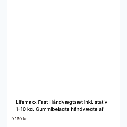
Lifemaxx Fast Håndvægtsæt inkl. stativ
1-10 kg. Gummibelagte håndvægte af
høj kvalitet. Brugervenligt design.
9.160
kr.
Multifunktionel anvendelse.