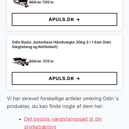
Den
Den
800
kr.
599
kr.
oprindelige
aktuelle
pris
pris
APULS.DK →
var:
er:
800 kr..
599 kr..
Odin Basic Justerbare Håndvægte 20kg 3 i 1 Sæt (Inkl.
Vægtstang og Kettlebell)
Den
Den
500
kr.
359
kr.
oprindelige
aktuelle
pris
pris
APULS.DK →
var:
er:
500 kr..
359 kr..
Vi har skrevet forskellige artikler omkring Odin´s
produkter, du kan finde nogle af dem her:
Det bedste vægtstangssæt til din
styrketræning