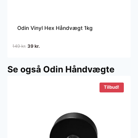
Odin Vinyl Hex Håndvægt 1kg
Den
Den
149
kr.
39
kr.
oprindelige
aktuelle
pris
pris
Se også Odin Håndvægte
var:
er:
149 kr..
39 kr..
Tilbud!