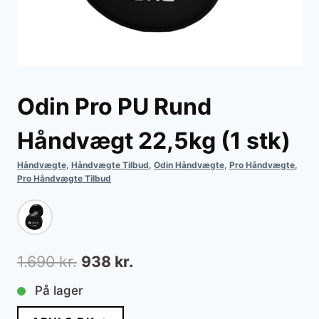
Odin Pro PU Rund
Håndvægt 22,5kg (1 stk)
Håndvægte
,
Håndvægte Tilbud
,
Odin Håndvægte
,
Pro Håndvægte
,
Pro Håndvægte Tilbud
Den
Den
1.690
kr.
938
kr.
oprindelige
aktuelle
På lager
pris
pris