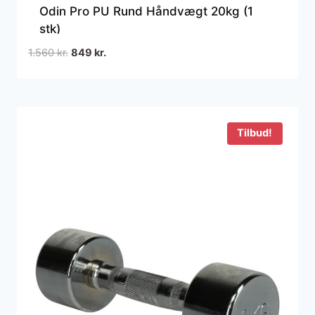
Odin Pro PU Rund Håndvægt 20kg (1
stk)
Den
Den
1.560
kr.
849
kr.
oprindelige
aktuelle
pris
pris
var:
er:
1.560 kr..
849 kr..
Tilbud!