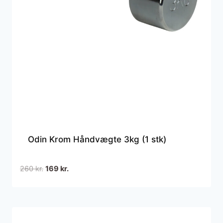
Odin Krom Håndvægte 3kg (1 stk)
Den
Den
260
kr.
169
kr.
oprindelige
aktuelle
pris
pris
var:
er:
260 kr..
169 kr..