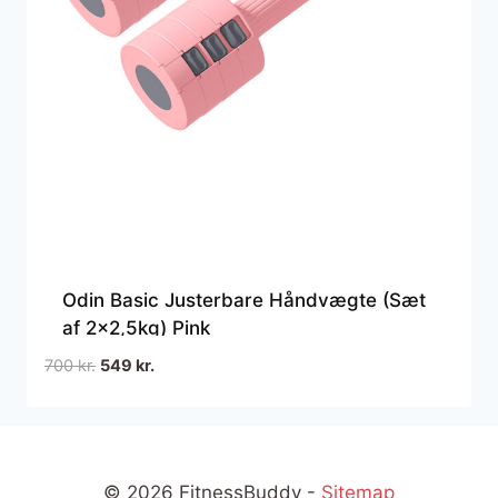
Odin Basic Justerbare Håndvægte (Sæt
af 2×2,5kg) Pink
Den
Den
700
kr.
549
kr.
oprindelige
aktuelle
pris
pris
var:
er:
700 kr..
549 kr..
© 2026 FitnessBuddy -
Sitemap