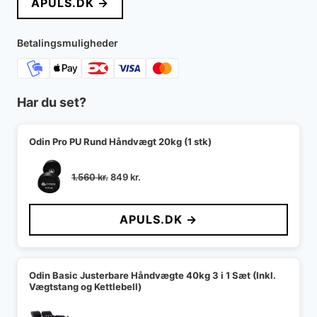
APULS.DK →
var:
er:
1.690 kr..
938 kr..
Betalingsmuligheder
Har du set?
Odin Pro PU Rund Håndvægt 20kg (1 stk)
Den
Den
1.560
kr.
849
kr.
oprindelige
aktuelle
pris
pris
APULS.DK →
var:
er:
1.560 kr..
849 kr..
Odin Basic Justerbare Håndvægte 40kg 3 i 1 Sæt (Inkl.
Vægtstang og Kettlebell)