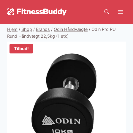
Fortsæt
til
indhold
Hjem
/
Shop
/
Brands
/
Odin Håndvægte
/
Odin Pro PU
Rund Håndvægt 22,5kg (1 stk)
Tilbud!