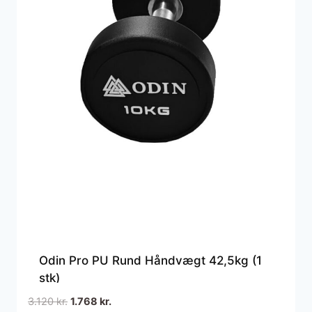
Odin Pro PU Rund Håndvægt 42,5kg (1
stk)
Den
Den
3.120
kr.
1.768
kr.