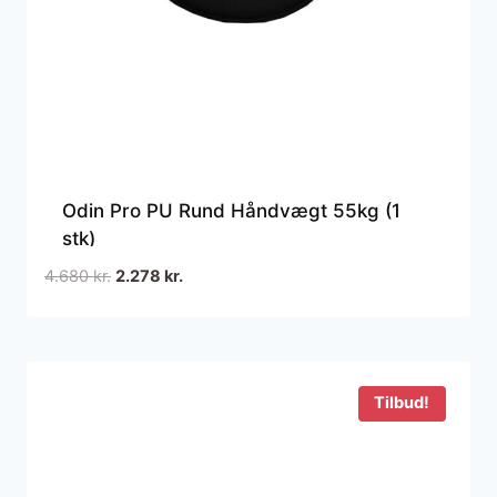
Odin Pro PU Rund Håndvægt 55kg (1
stk)
Den
Den
4.680
kr.
2.278
kr.
oprindelige
aktuelle
pris
pris
var:
er:
4.680 kr..
2.278 kr..
Tilbud!