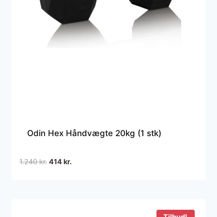
Odin Hex Håndvægte 20kg (1 stk)
Den
Den
1.240
kr.
414
kr.
oprindelige
aktuelle
pris
pris
var:
er:
1.240 kr..
414 kr..