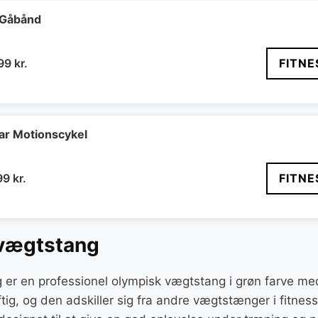
er:
9 kr..
899 kr..
 Gåbånd
n
Den
499
kr.
FITNE
indelige
aktuelle
s
pris
:
er:
99 kr..
1.499 kr..
bar Motionscykel
n
Den
99
kr.
FITNE
indelige
aktuelle
s
pris
:
er:
 vægtstang
99 kr..
1.799 kr..
er en professionel olympisk vægtstang i grøn farve med
tig, og den adskiller sig fra andre vægtstænger i fitness