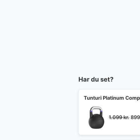
Har du set?
Tunturi Platinum Compe
Den
1.099
kr.
89
opr
pris