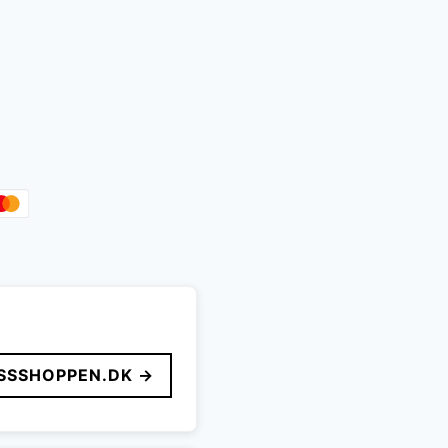
en
e
ktuelle
ris
r:
.499 kr..
SSSHOPPEN.DK →