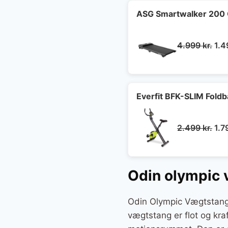
var:
1.09
ASG Smartwalker 200
De
4.999
kr.
1.
opr
pri
var
4.9
Everfit BFK-SLIM Fold
De
2.499
kr.
1.7
opr
pri
var
Odin olympic
2.4
Odin Olympic Vægtstang 
vægtstang er flot og kraf