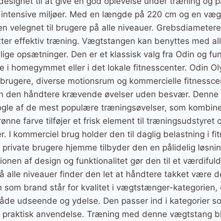
signet til at give en god oplevelse under træning og p
 intensive miljøer. Med en længde på 220 cm og en væg
den velegnet til brugere på alle niveauer. Grebsdiameter
tter effektiv træning. Vægtstangen kan benyttes med al
llige opsætninger. Den er et klassisk valg fra Odin og f
i homegymmet eller i det lokale fitnesscenter. Odin 
te brugere, diverse motionsrum og kommercielle fitness
an den håndtere krævende øvelser uden besvær. Denne 
ogle af de mest populære træningsøvelser, som kombiner
ønne farve tilføjer et frisk element til træningsudstyret
. I kommerciel brug holder den til daglig belastning i fi
r private brugere hjemme tilbyder den en pålidelig løsni
nen af design og funktionalitet gør den til et værdifuldt 
å alle niveauer finder den let at håndtere takket være de
n som brand står for kvalitet i vægtstænger-kategorien
i både udseende og ydelse. Den passer ind i kategorier
på praktisk anvendelse. Træning med denne vægtstang b