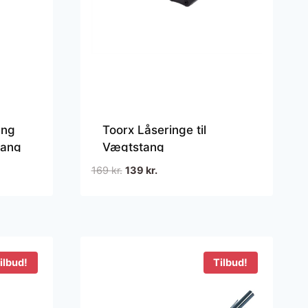
ang
Toorx Låseringe til
tang
Vægtstang
rfekt
Den
Den
169
kr.
139
kr.
oprindelige
aktuelle
pris
pris
var:
er:
169 kr..
139 kr..
ilbud!
Tilbud!