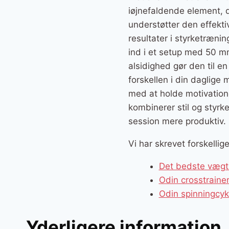
iøjnefaldende element, d
understøtter den effekt
resultater i styrketræni
ind i et setup med 50 mm
alsidighed gør den til en
forskellen i din daglige 
med at holde motivation
kombinerer stil og styrk
session mere produktiv.
Vi har skrevet forskelli
Det bedste vægts
Odin crosstrain
Odin spinningcy
Yderligere information