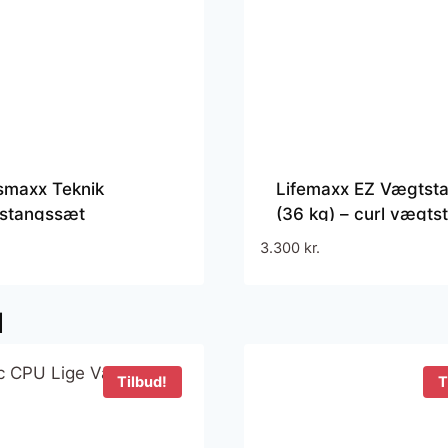
smaxx Teknik
Lifemaxx EZ Vægtst
stangssæt
(36 kg) – curl vægts
med faste skiver. Pe
3.300
kr.
til biceps- og triceps
øvelser.
d
Tilbud!
T