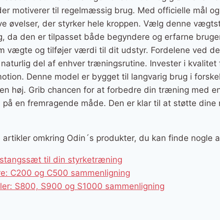
er motiverer til regelmæssig brug. Med officielle mål o
ive øvelser, der styrker hele kroppen. Vælg denne vægts
ng, da den er tilpasset både begyndere og erfarne bruge
 vægte og tilføjer værdi til dit udstyr. Fordelene ved 
 naturlig del af enhver træningsrutine. Invester i kvalitet
motion. Denne model er bygget til langvarig brug i forskel
en høj. Grib chancen for at forbedre din træning med e
e på en fremragende måde. Den er klar til at støtte dine
ge artikler omkring Odin´s produkter, du kan finde nogle 
tangssæt til din styrketræning
ere: C200 og C500 sammenligning
kler: S800, S900 og S1000 sammenligning