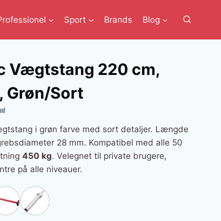
Professionel
Sport
Brands
Blog
c Vægtstang 220 cm,
 Grøn/Sort
ud
ægtstang i grøn farve med sort detaljer. Længde
grebsdiameter 28 mm. Kompatibel med alle 50
tning
450 kg
. Velegnet til private brugere,
tre på alle niveauer.