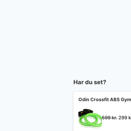
Har du set?
Odin Crossfit ABS Gymn
Den
599
kr.
299
k
oprin