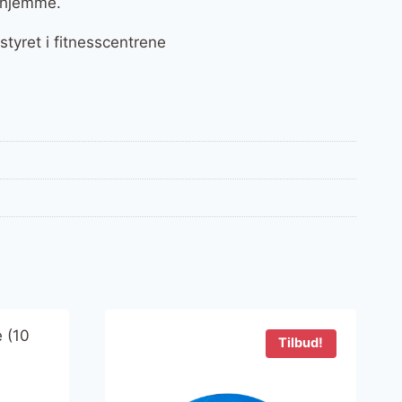
erhjemme.
tyret i fitnesscentrene
Tilbud!