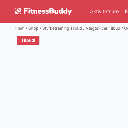
Fortsæt
til
Aktivitetsure
K
indhold
Hjem
/
Shop
/
Styrketræning Tilbud
/
Vægtskiver Tilbud
/
O
Tilbud!