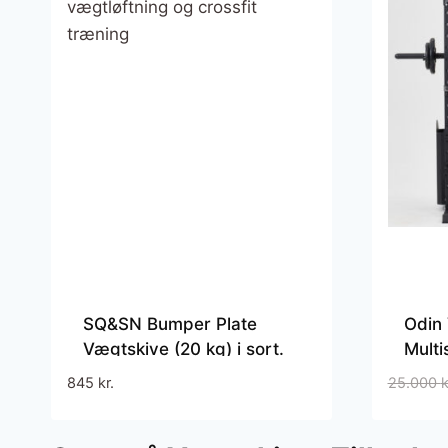
SQ&SN Bumper Plate
Odin 
Vægtskive (20 kg) i sort.
Multi
Udstyr til styrketræning,
Load 
845
kr.
25.000
k
vægtløftning og crossfit
træning