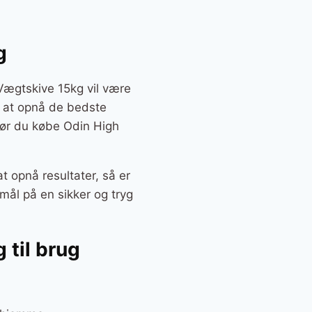
g
Vægtskive 15kg vil være
ed at opnå de bedste
 bør du købe Odin High
t opnå resultater, så er
mål på en sikker og tryg
 til brug