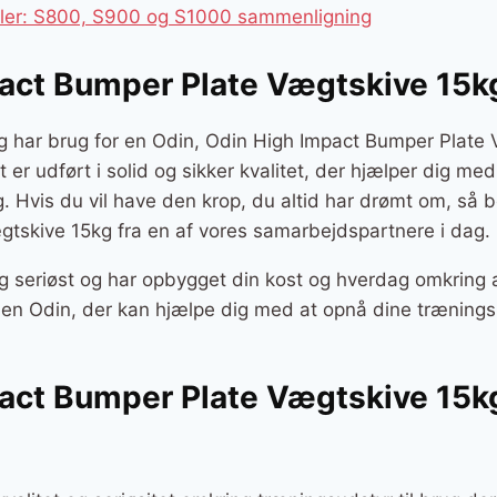
kler: S800, S900 og S1000 sammenligning
act Bumper Plate Vægtskive 15k
og har brug for en Odin, Odin High Impact Bumper Plate 
et er udført i solid og sikker kvalitet, der hjælper dig m
ng. Hvis du vil have den krop, du altid har drømt om, så
tskive 15kg fra en af vores samarbejdspartnere i dag.
g seriøst og har opbygget din kost og hverdag omkring a
r en Odin, der kan hjælpe dig med at opnå dine trænings
act Bumper Plate Vægtskive 15kg