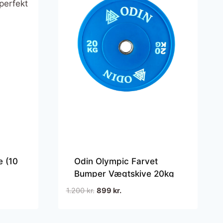
 (10
Odin Olympic Farvet
Bumper Vægtskive 20kg
m.
(1 stk)
Den
Den
1.200
kr.
899
kr.
 –
oprindelige
aktuelle
pris
pris