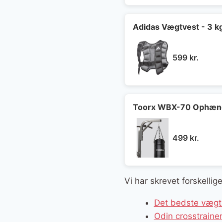
pris
var:
599 kr
Adidas Vægtvest - 3 k
599
kr.
Toorx WBX-70 Ophæng
499
kr.
Vi har skrevet forskelli
Det bedste vægts
Odin crosstrain