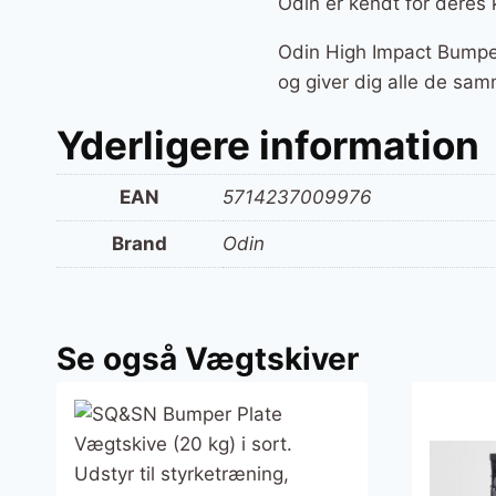
Odin er kendt for deres 
Odin High Impact Bumper
og giver dig alle de sam
Yderligere information
EAN
5714237009976
Brand
Odin
Se også Vægtskiver