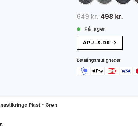
Den
Den
649
kr.
498
kr.
oprindelige
aktue
På lager
pris
pris
APULS.DK →
var:
er:
649 kr..
498 k
Betalingsmuligheder
astikringe Plast - Grøn
Den
r.
delige
aktuelle