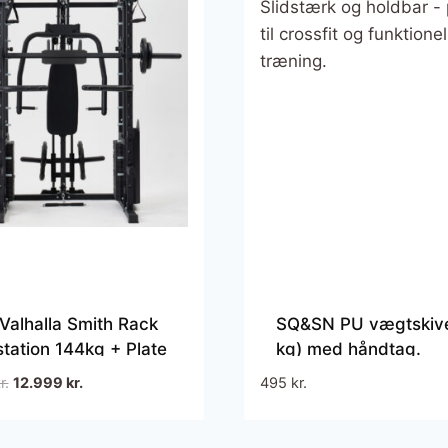
Valhalla Smith Rack
SQ&SN PU vægtskive
station 144kg + Plate
kg) med håndtag.
(Til vægtskiver)
Ærmediameter 50 m
Den
Den
r.
12.999
kr.
495
kr.
Slidstærk og holdbar
oprindelige
aktuelle
perfekt til crossfit og
pris
pris