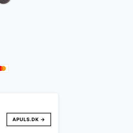
lle
r..
APULS.DK →