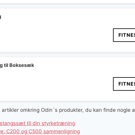
pris
er:
..
299 kr..
g
FITNE
 til Boksesæk
FITNE
ge artikler omkring Odin´s produkter, du kan finde nogle 
tangssæt til din styrketræning
ere: C200 og C500 sammenligning