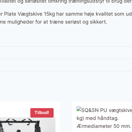
kvalitet og seriøsitet omkring træningsudstyr til brug d
 Plate Vægtskive 15kg har samme høje kvalitet som uds
me muligheder for at træne seriøst og sikkert.
Tilbud!