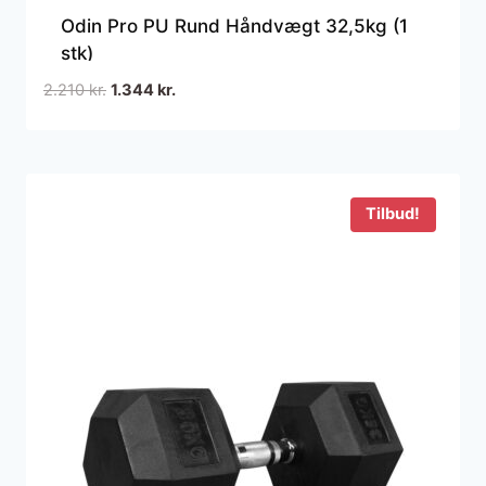
Odin Pro PU Rund Håndvægt 32,5kg (1
stk)
Den
Den
2.210
kr.
1.344
kr.
oprindelige
aktuelle
pris
pris
var:
er:
2.210 kr..
1.344 kr..
Tilbud!