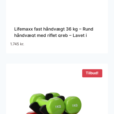
Lifemaxx fast håndvægt 36 kg – Rund
håndvægt med riflet greb – Lavet i
støbejern beklædt med gummi – Til
1.745
kr.
crossfit og styrketræning
Tilbud!