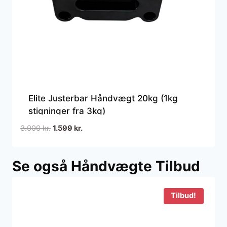
Elite Justerbar Håndvægt 20kg (1kg
stigninger fra 3kg)
Den
Den
3.000
kr.
1.599
kr.
oprindelige
aktuelle
pris
pris
Se også Håndvægte Tilbud
var:
er:
3.000 kr..
1.599 kr..
Tilbud!