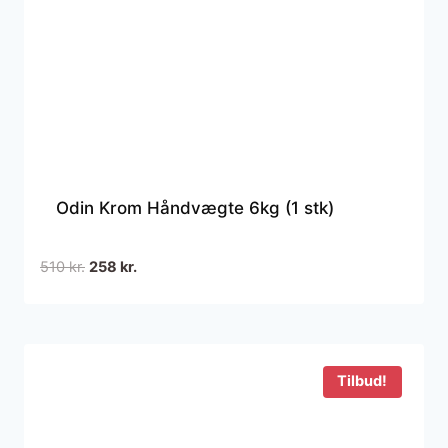
Odin Krom Håndvægte 6kg (1 stk)
Den
Den
510
kr.
258
kr.
oprindelige
aktuelle
pris
pris
var:
er:
510 kr..
258 kr..
Tilbud!