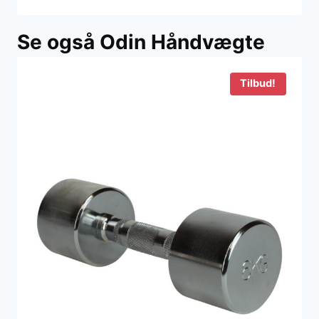
oprindelige
aktuelle
pris
pris
Se også Odin Håndvægte
var:
er:
770 kr..
368 kr..
Tilbud!