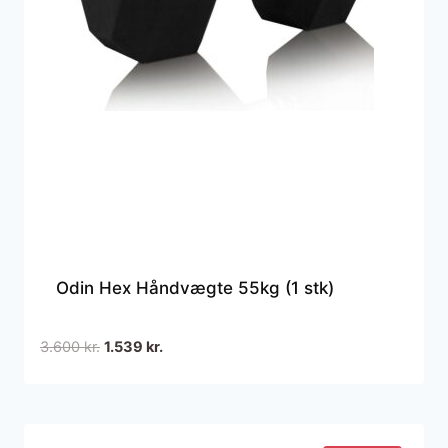
Odin Hex Håndvægte 55kg (1 stk)
Den
Den
3.600
kr.
1.539
kr.
oprindelige
aktuelle
pris
pris
var:
er:
3.600 kr..
1.539 kr..