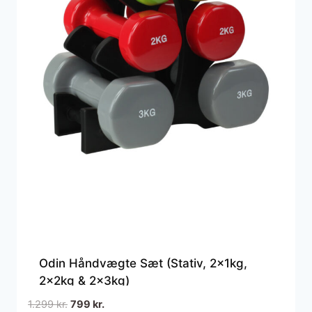
Odin Håndvægte Sæt (Stativ, 2x1kg,
2x2kg & 2x3kg)
Den
Den
1.299
kr.
799
kr.