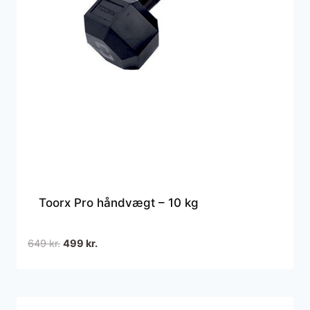
Toorx Pro håndvægt – 10 kg
Den
Den
649
kr.
499
kr.
oprindelige
aktuelle
pris
pris
var:
er:
649 kr..
499 kr..