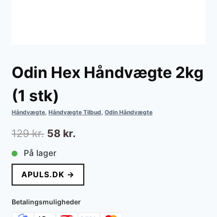
Odin Hex Håndvægte 2kg
(1 stk)
Håndvægte
,
Håndvægte Tilbud
,
Odin Håndvægte
Den
Den
129
kr.
58
kr.
oprindelige
aktuelle
På lager
pris
pris
APULS.DK →
var:
er:
129 kr..
58 kr..
Betalingsmuligheder