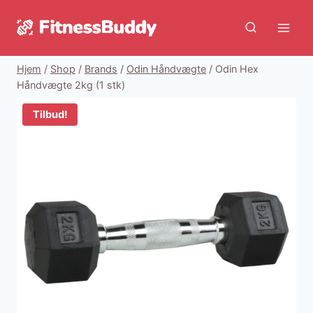
Fortsæt
til
indhold
Hjem
/
Shop
/
Brands
/
Odin Håndvægte
/
Odin Hex
Håndvægte 2kg (1 stk)
Tilbud!