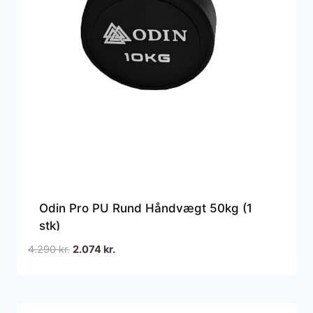
Odin Pro PU Rund Håndvægt 50kg (1
stk)
Den
Den
4.290
kr.
2.074
kr.
oprindelige
aktuelle
pris
pris
var:
er: