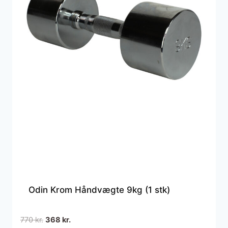
Odin Krom Håndvægte 9kg (1 stk)
Den
Den
770
kr.
368
kr.