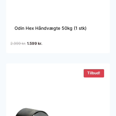
Odin Hex Håndvægte 50kg (1 stk)
Den
Den
2.999
kr.
1.599
kr.
oprindelige
aktuelle
pris
pris
var:
er:
2.999 kr..
1.599 kr..
Tilbud!