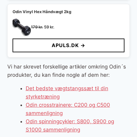
Odin Vinyl Hex Håndvægt 2kg
Den
Den
179
kr.
59
kr.
oprindelige
aktuelle
pris
pris
APULS.DK →
var:
er:
179 kr..
59 kr..
Vi har skrevet forskellige artikler omkring Odin´s
produkter, du kan finde nogle af dem her:
Det bedste vægtstangssæt til din
styrketræning
Odin crosstrainere: C200 og C500
sammenligning
Odin spinningcykler: S800, S900 og
S1000 sammenligning