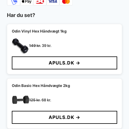
Har du set?
Odin Vinyl Hex Håndvægt 1kg
Den
Den
149
kr.
39
kr.
oprindelige
aktuelle
pris
pris
APULS.DK →
var:
er:
149 kr..
39 kr..
Odin Basic Hex Håndvægte 2kg
Den
Den
125
kr.
68
kr.
oprindelige
aktuelle
pris
pris
APULS.DK →
var:
er:
125 kr..
68 kr..