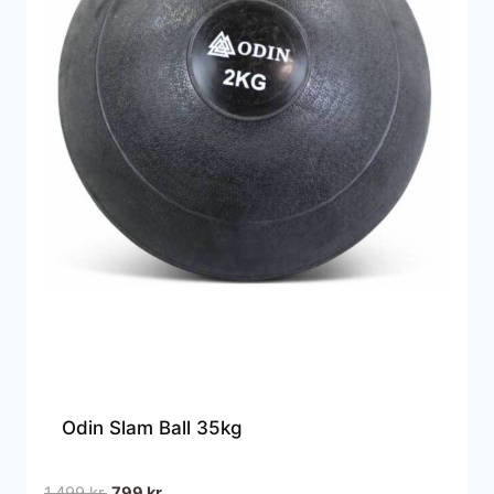
Odin Slam Ball 35kg
Den
Den
1.499
kr.
799
kr.