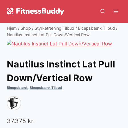
Fortsæt
til
indhold
Hjem
/
Shop
/
Styrketræning Tilbud
/
Bicepsbænk TIlbud
/
Nautilus Instinct Lat Pull Down/Vertical Row
Nautilus Instinct Lat Pull
Down/Vertical Row
Bicepsbænk
,
Bicepsbænk TIlbud
37.375
kr.