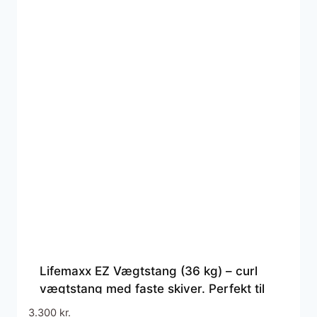
Lifemaxx EZ Vægtstang (36 kg) – curl
vægtstang med faste skiver. Perfekt til
biceps- og triceps øvelser.
3.300
kr.