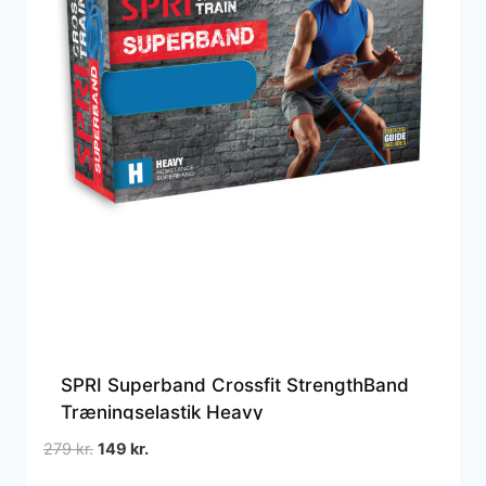
SPRI Superband Crossfit StrengthBand
Træningselastik Heavy
Den
Den
279
kr.
149
kr.
oprindelige
aktuelle