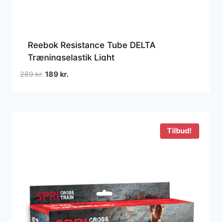
Reebok Resistance Tube DELTA
Træningselastik Light
Den
Den
289
kr.
189
kr.
oprindelige
aktuelle
pris
pris
var:
er:
289 kr..
189 kr..
Tilbud!