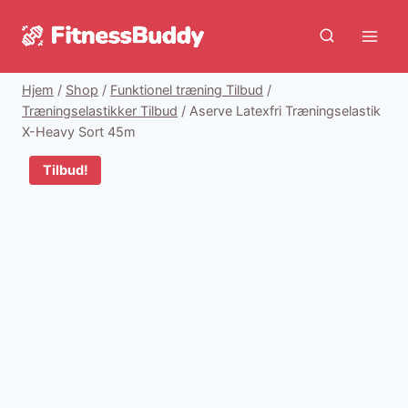
Fortsæt
til
indhold
Hjem
/
Shop
/
Funktionel træning Tilbud
/
Træningselastikker Tilbud
/
Aserve Latexfri Træningselastik
X-Heavy Sort 45m
Tilbud!