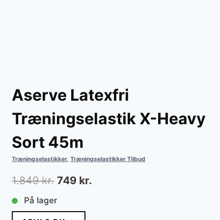
Aserve Latexfri
Træningselastik X-Heavy
Sort 45m
Træningselastikker
,
Træningselastikker Tilbud
Den
Den
1.849
kr.
749
kr.
oprindelige
aktuelle
På lager
pris
pris