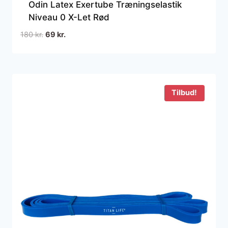
Odin Latex Exertube Træningselastik
Niveau 0 X-Let Rød
Den
Den
180
kr.
69
kr.
oprindelige
aktuelle
pris
pris
var:
er:
180 kr..
69 kr..
Tilbud!