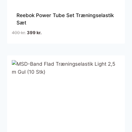
Reebok Power Tube Set Træningselastik
Sæt
Den
Den
400
kr.
399
kr.
oprindelige
aktuelle
pris
pris
var:
er:
400 kr..
399 kr..