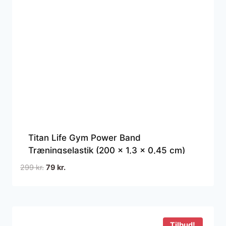
Titan Life Gym Power Band
Træningselastik (200 x 1,3 x 0,45 cm)
Den
Den
299
kr.
79
kr.
oprindelige
aktuelle
pris
pris
var:
er:
299 kr..
79 kr..
Tilbud!