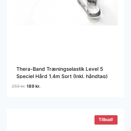
Thera-Band Træningselastik Level 5
Speciel Hård 1,4m Sort (Inkl. håndtag)
Den
Den
259
kr.
189
kr.
oprindelige
aktuelle
pris
pris
var:
er:
259 kr..
189 kr..
Tilbud!