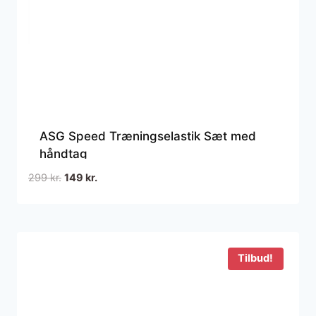
ASG Speed Træningselastik Sæt med
håndtag
Den
Den
299
kr.
149
kr.
oprindelige
aktuelle
pris
pris
var:
er:
299 kr..
149 kr..
Tilbud!