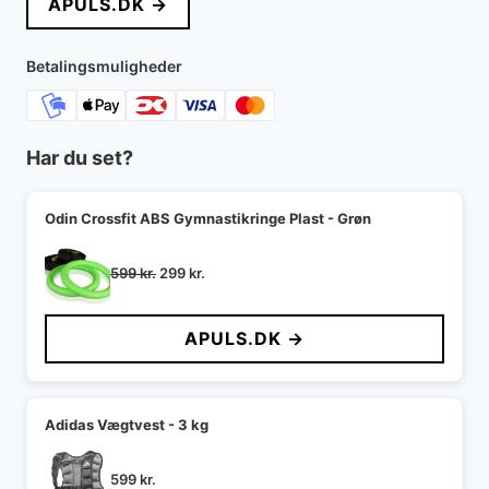
APULS.DK →
var:
er:
1.849 kr..
749 kr..
Betalingsmuligheder
Har du set?
Odin Crossfit ABS Gymnastikringe Plast - Grøn
Den
Den
599
kr.
299
kr.
oprindelige
aktuelle
pris
pris
APULS.DK →
var:
er:
599 kr..
299 kr..
Adidas Vægtvest - 3 kg
599
kr.