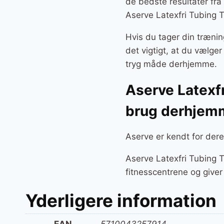
de bedste resultater fra
Aserve Latexfri Tubing T
Hvis du tager din trænin
det vigtigt, at du vælge
tryg måde derhjemme.
Aserve Latexfr
brug derhjem
Aserve er kendt for dere
Aserve Latexfri Tubing T
fitnesscentrene og giver
Yderligere information
EAN
5710043257914