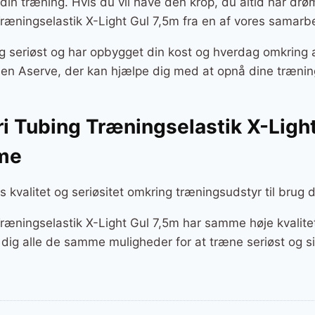
 din træning. Hvis du vil have den krop, du altid har dr
ræningselastik X-Light Gul 7,5m fra en af vores samarb
g seriøst og har opbygget din kost og hverdag omkring a
r en Aserve, der kan hjælpe dig med at opnå dine træni
i Tubing Træningselastik X-Light 
me
s kvalitet og seriøsitet omkring træningsudstyr til brug
ræningselastik X-Light Gul 7,5m har samme høje kvalite
 dig alle de samme muligheder for at træne seriøst og si