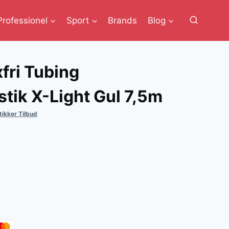
Professionel
Sport
Brands
Blog
fri Tubing
tik X-Light Gul 7,5m
ikker Tilbud
lle
r..