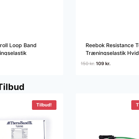
roll Loop Band
Reebok Resistance 
ngselastik
Træningselastik Hvid
Light
Den
Den
150
kr.
109
kr.
oprindelige
aktuelle
pris
pris
Tilbud
var:
er:
150 kr..
109 kr..
Tilbud!
T