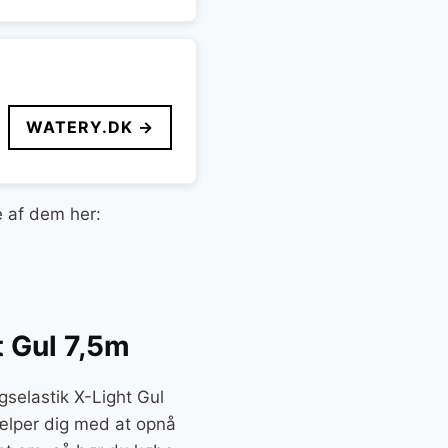
WATERY.DK →
e af dem her:
t Gul 7,5m
gselastik X-Light Gul
hjælper dig med at opnå