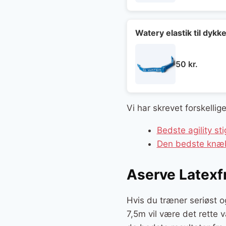
Watery elastik til dyk
50
kr.
Vi har skrevet forskelli
Bedste agility st
Den bedste knæbi
Aserve Latexf
Hvis du træner seriøst o
7,5m vil være det rette v