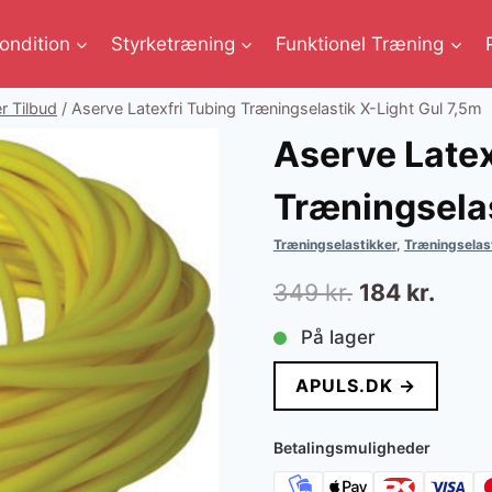
ondition
Styrketræning
Funktionel Træning
r Tilbud
/
Aserve Latexfri Tubing Træningselastik X-Light Gul 7,5m
Aserve Latex
Træningselas
Træningselastikker
,
Træningselast
Den
Den
349
kr.
184
kr.
oprindelige
aktue
På lager
pris
pris
APULS.DK →
var:
er:
349 kr..
184 k
Betalingsmuligheder