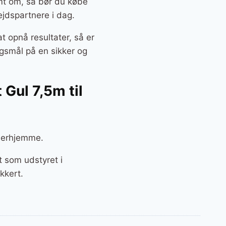
ømt om, så bør du købe
ejdspartnere i dag.
t opnå resultater, så er
ngsmål på en sikker og
Gul 7,5m til
 derhjemme.
t som udstyret i
kkert.