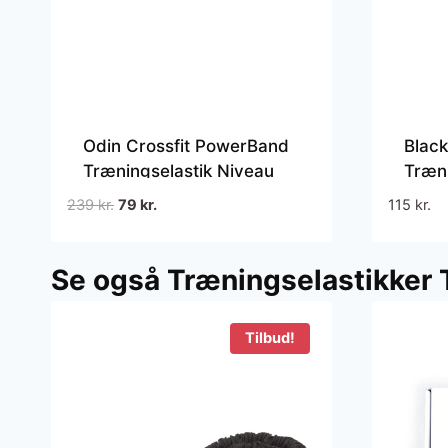
Odin Crossfit PowerBand
Black
Træningselastik Niveau
Træni
2,5 1,9cm, Semi-Light
Den
Den
239
kr.
79
kr.
115
kr.
oprindelige
aktuelle
pris
pris
Se også Træningselastikker 
var:
er:
239 kr..
79 kr..
Tilbud!