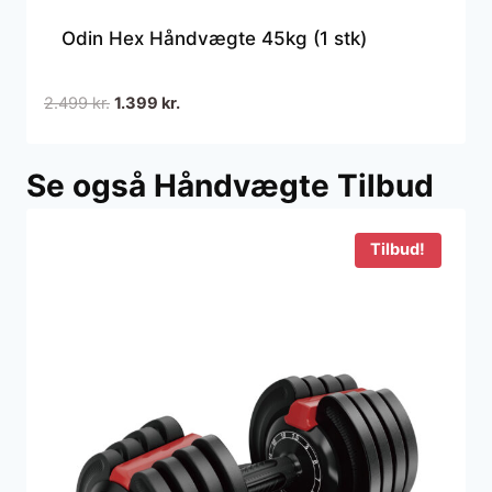
Odin Hex Håndvægte 45kg (1 stk)
Den
Den
2.499
kr.
1.399
kr.
oprindelige
aktuelle
pris
pris
Se også Håndvægte Tilbud
var:
er:
2.499 kr..
1.399 kr..
Tilbud!