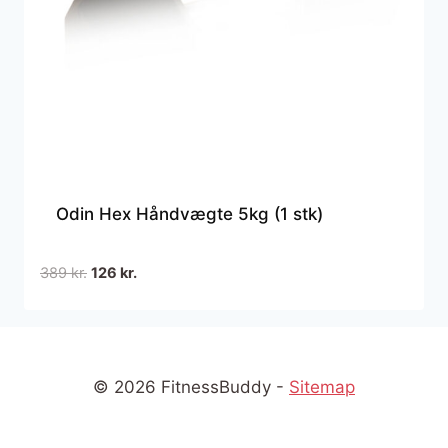
Odin Hex Håndvægte 5kg (1 stk)
Den
Den
389
kr.
126
kr.
oprindelige
aktuelle
pris
pris
var:
er:
389 kr..
126 kr..
© 2026 FitnessBuddy -
Sitemap