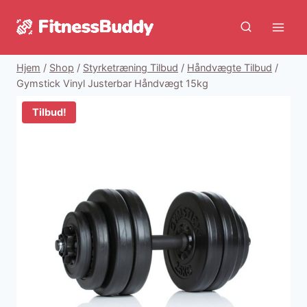
Fortsæt
til
indhold
Hjem
/
Shop
/
Styrketræning Tilbud
/
Håndvægte Tilbud
/
Gymstick Vinyl Justerbar Håndvægt 15kg
Tilbud!