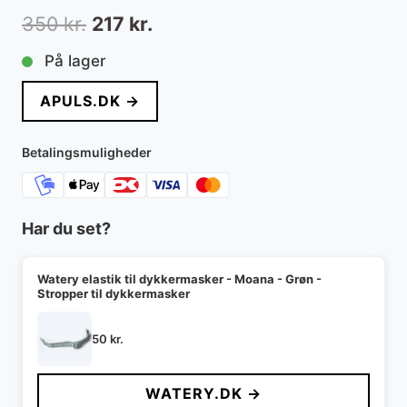
Den
Den
350
kr.
217
kr.
oprindelige
aktuelle
På lager
pris
pris
APULS.DK →
var:
er:
350 kr..
217 kr..
Betalingsmuligheder
Har du set?
Watery elastik til dykkermasker - Moana - Grøn -
Stropper til dykkermasker
50
kr.
WATERY.DK →