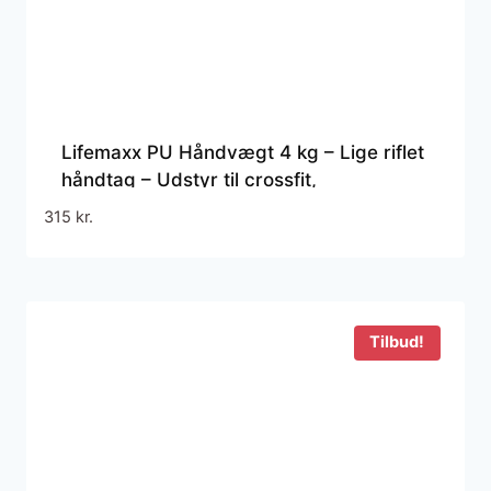
Lifemaxx PU Håndvægt 4 kg – Lige riflet
håndtag – Udstyr til crossfit,
styrketræning og funktionel fitness
315
kr.
Tilbud!