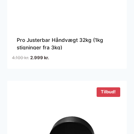
Pro Justerbar Håndvægt 32kg (1kg
stigninger fra 3kg)
Den
Den
4.100
kr.
2.999
kr.
oprindelige
aktuelle
pris
pris
var:
er:
4.100 kr..
2.999 kr..
Tilbud!