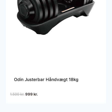
Odin Justerbar Håndvægt 18kg
Den
Den
1.500
kr.
999
kr.
oprindelige
aktuelle
pris
pris
var:
er: