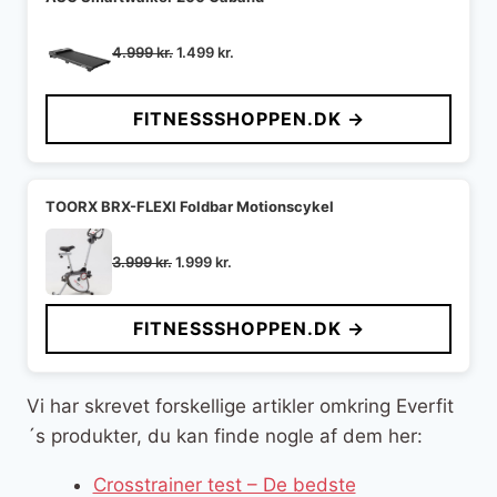
Den
Den
4.999
kr.
1.499
kr.
oprindelige
aktuelle
pris
pris
FITNESSSHOPPEN.DK →
var:
er:
4.999 kr..
1.499 kr..
TOORX BRX-FLEXI Foldbar Motionscykel
Den
Den
3.999
kr.
1.999
kr.
oprindelige
aktuelle
pris
pris
FITNESSSHOPPEN.DK →
var:
er:
3.999 kr..
1.999 kr..
Vi har skrevet forskellige artikler omkring Everfit
´s produkter, du kan finde nogle af dem her:
Crosstrainer test – De bedste