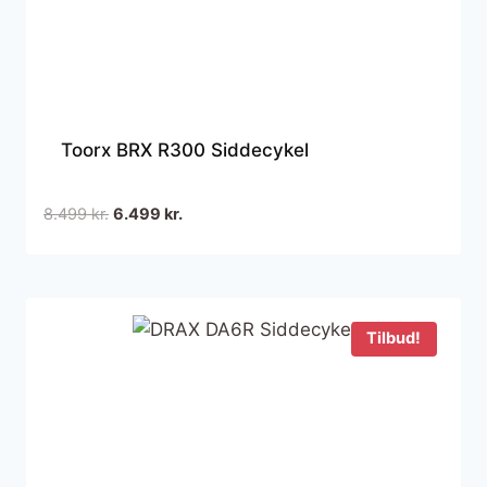
Toorx BRX R300 Siddecykel
Den
Den
8.499
kr.
6.499
kr.
oprindelige
aktuelle
pris
pris
var:
er:
8.499 kr..
6.499 kr..
Tilbud!