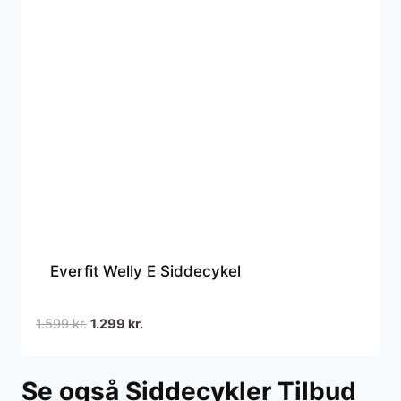
Everfit Welly E Siddecykel
Den
Den
1.599
kr.
1.299
kr.
oprindelige
aktuelle
pris
pris
Se også Siddecykler Tilbud
var:
er: