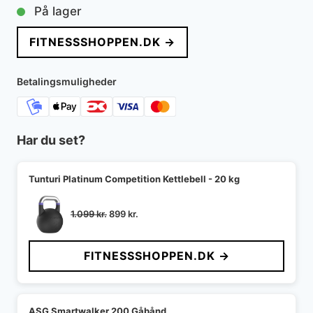
oprindelige
aktuelle
På lager
pris
pris
FITNESSSHOPPEN.DK →
var:
er:
2.299 kr..
1.699 kr..
Betalingsmuligheder
Har du set?
Tunturi Platinum Competition Kettlebell - 20 kg
Den
Den
1.099
kr.
899
kr.
oprindelige
aktuelle
pris
pris
FITNESSSHOPPEN.DK →
var:
er:
1.099 kr..
899 kr..
ASG Smartwalker 200 Gåbånd