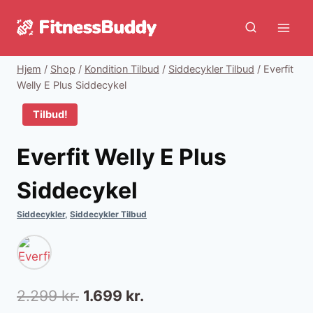
Fortsæt
til
indhold
Hjem
/
Shop
/
Kondition Tilbud
/
Siddecykler Tilbud
/
Everfit
Welly E Plus Siddecykel
Tilbud!
Everfit Welly E Plus
Siddecykel
Siddecykler
,
Siddecykler Tilbud
Den
Den
2.299
kr.
1.699
kr.