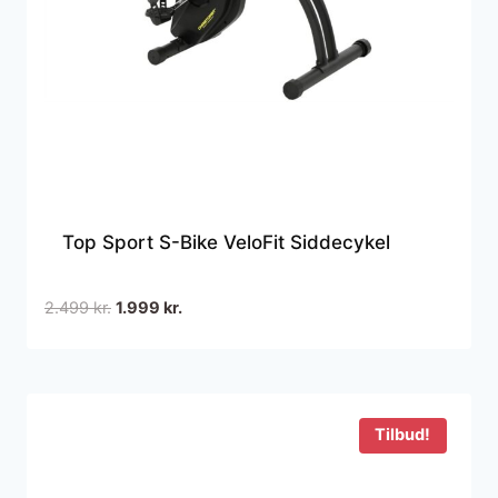
Top Sport S-Bike VeloFit Siddecykel
Den
Den
2.499
kr.
1.999
kr.
oprindelige
aktuelle
pris
pris
var:
er:
2.499 kr..
1.999 kr..
Tilbud!