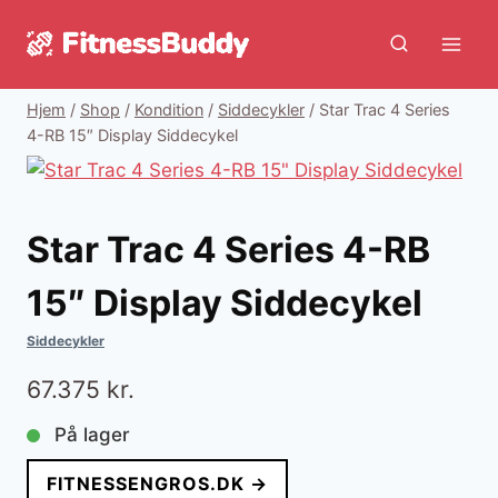
Fortsæt
til
indhold
Hjem
/
Shop
/
Kondition
/
Siddecykler
/
Star Trac 4 Series
4-RB 15″ Display Siddecykel
Star Trac 4 Series 4-RB
15″ Display Siddecykel
Siddecykler
67.375
kr.
På lager
FITNESSENGROS.DK →