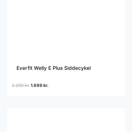
Everfit Welly E Plus Siddecykel
Den
Den
2.299
kr.
1.699
kr.
oprindelige
aktuelle
pris
pris
var:
er:
2.299 kr..
1.699 kr..