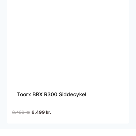
Toorx BRX R300 Siddecykel
Den
Den
8.499
kr.
6.499
kr.
oprindelige
aktuelle
pris
pris
var:
er: