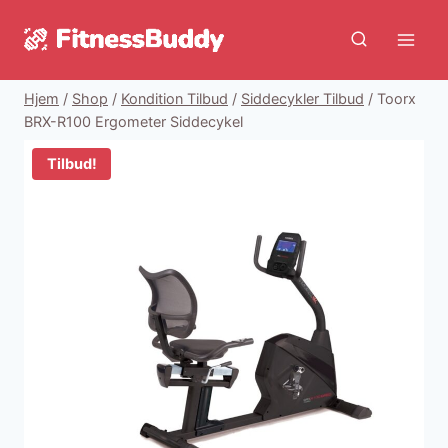
Fortsæt
til
indhold
Hjem
/
Shop
/
Kondition Tilbud
/
Siddecykler Tilbud
/
Toorx
BRX-R100 Ergometer Siddecykel
Tilbud!