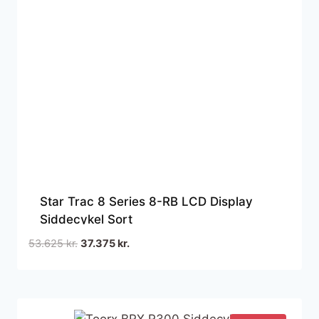
Star Trac 8 Series 8-RB LCD Display
Siddecykel Sort
Den
Den
53.625
kr.
37.375
kr.
oprindelige
aktuelle
pris
pris
var:
er:
53.625 kr..
37.375 kr..