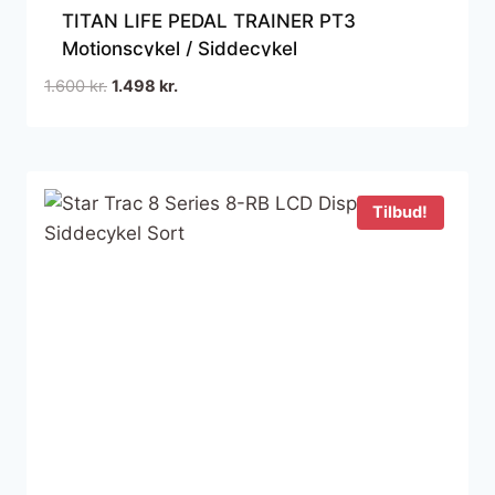
TITAN LIFE PEDAL TRAINER PT3
Motionscykel / Siddecykel
Den
Den
1.600
kr.
1.498
kr.
oprindelige
aktuelle
pris
pris
var:
er:
1.600 kr..
1.498 kr..
Tilbud!