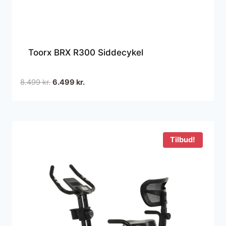
Toorx BRX R300 Siddecykel
Den
Den
8.499
kr.
6.499
kr.
oprindelige
aktuelle
pris
pris
var:
er:
8.499 kr..
6.499 kr..
Tilbud!