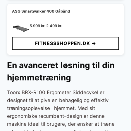
ASG Smartwalker 400 Gåbånd
Den
Den
5.999
kr.
2.499
kr.
oprindelige
aktuelle
pris
pris
FITNESSSHOPPEN.DK →
var:
er:
5.999 kr..
2.499 kr..
En avanceret løsning til din
hjemmetræning
Toorx BRX-R100 Ergometer Siddecykel er
designet til at give en behagelig og effektiv
træningsoplevelse i hjemmet. Med sit
ergonomiske recumbent-design er denne
maskine ideel til brugere, der ønsker at træne