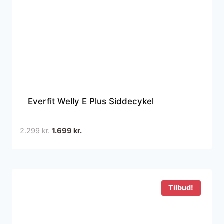
Everfit Welly E Plus Siddecykel
Den
Den
2.299
kr.
1.699
kr.
oprindelige
aktuelle
pris
pris
var:
er:
2.299 kr..
1.699 kr..
Tilbud!