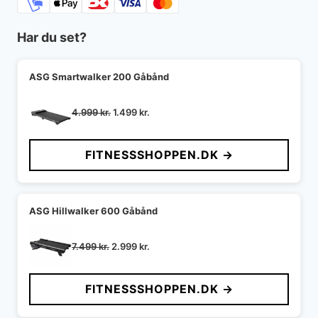
Har du set?
ASG Smartwalker 200 Gåbånd
Den
Den
4.999
kr.
1.499
kr.
oprindelige
aktuelle
pris
pris
FITNESSSHOPPEN.DK →
var:
er:
4.999 kr..
1.499 kr..
ASG Hillwalker 600 Gåbånd
Den
Den
7.499
kr.
2.999
kr.
oprindelige
aktuelle
pris
pris
FITNESSSHOPPEN.DK →
var:
er:
7.499 kr..
2.999 kr..