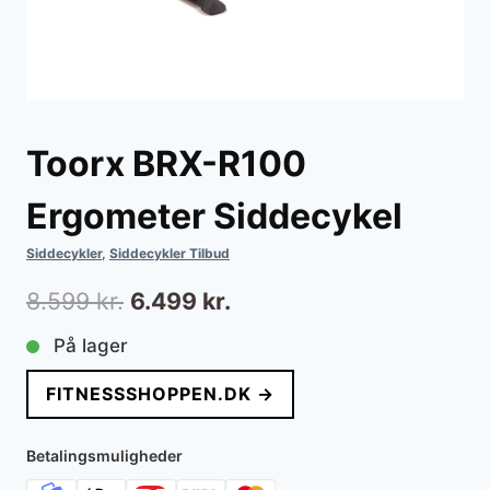
Toorx BRX-R100
Ergometer Siddecykel
Siddecykler
,
Siddecykler Tilbud
Den
Den
8.599
kr.
6.499
kr.
oprindelige
aktuelle
På lager
pris
pris
FITNESSSHOPPEN.DK →
var:
er:
8.599 kr..
6.499 kr..
Betalingsmuligheder