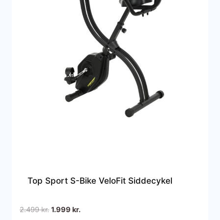
Top Sport S-Bike VeloFit Siddecykel
Den
Den
2.499
kr.
1.999
kr.