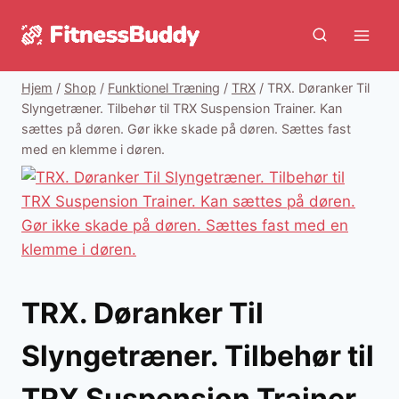
Fortsæt
til
indhold
Hjem
/
Shop
/
Funktionel Træning
/
TRX
/
TRX. Døranker Til
Slyngetræner. Tilbehør til TRX Suspension Trainer. Kan
sættes på døren. Gør ikke skade på døren. Sættes fast
med en klemme i døren.
TRX. Døranker Til
Slyngetræner. Tilbehør til
TRX Suspension Trainer.