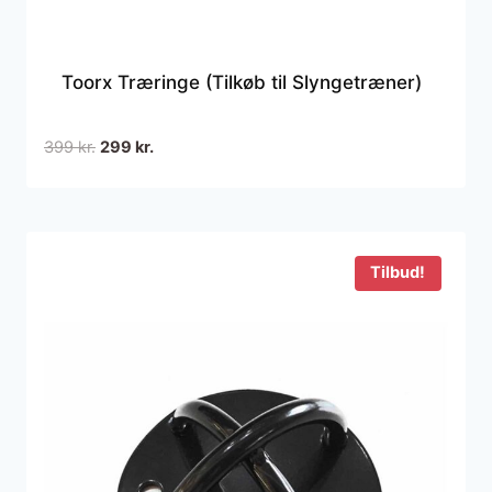
Toorx Træringe (Tilkøb til Slyngetræner)
Den
Den
399
kr.
299
kr.
oprindelige
aktuelle
pris
pris
var:
er:
399 kr..
299 kr..
Tilbud!