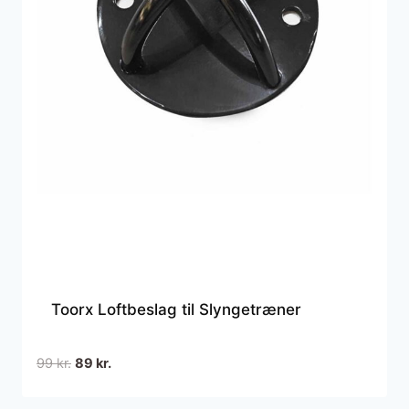
Toorx Loftbeslag til Slyngetræner
Den
Den
99
kr.
89
kr.
oprindelige
aktuelle
pris
pris