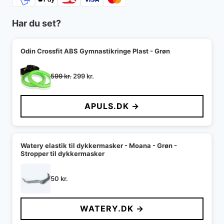
Har du set?
Odin Crossfit ABS Gymnastikringe Plast - Grøn
Den
Den
599
kr.
299
kr.
oprindelige
aktuelle
pris
pris
APULS.DK →
var:
er:
599 kr..
299 kr..
Watery elastik til dykkermasker - Moana - Grøn -
Stropper til dykkermasker
50
kr.
WATERY.DK →