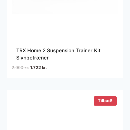
TRX Home 2 Suspension Trainer Kit
Slyngetræner
Den
Den
2.000
kr.
1.722
kr.
oprindelige
aktuelle
pris
pris
var:
er:
2.000 kr..
1.722 kr..
Tilbud!