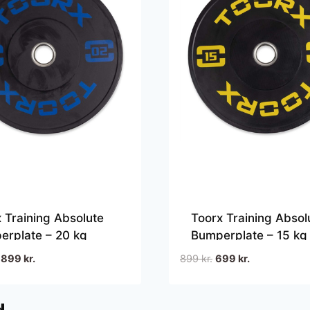
 Training Absolute
Toorx Training Absol
erplate – 20 kg
Bumperplate – 15 kg
Den
Den
Den
Den
899
kr.
899
kr.
699
kr.
oprindelige
aktuelle
oprindelige
aktuelle
pris
pris
pris
pris
var:
er:
var:
er: