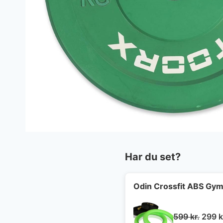
Har du set?
Odin Crossfit ABS Gymn
Den
599
kr.
299
k