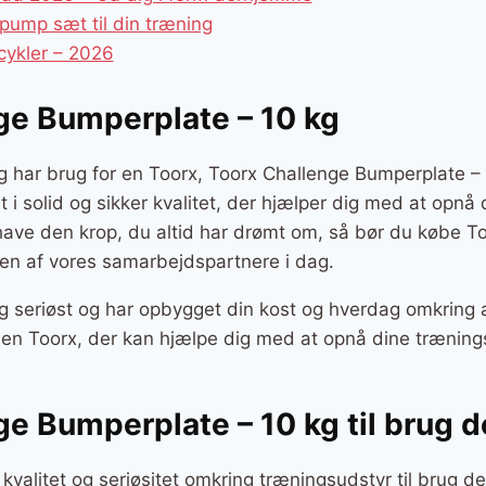
ump sæt til din træning
cykler – 2026
ge Bumperplate – 10 kg
g har brug for en Toorx, Toorx Challenge Bumperplate – 
rt i solid og sikker kvalitet, der hjælper dig med at opnå
 have den krop, du altid har drømt om, så bør du købe T
 en af vores samarbejdspartnere i dag.
g seriøst og har opbygget din kost og hverdag omkring a
r en Toorx, der kan hjælpe dig med at opnå dine træning
ge Bumperplate – 10 kg til brug
 kvalitet og seriøsitet omkring træningsudstyr til brug 