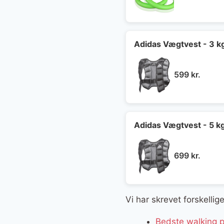
oprin
pris
var:
599 kr
Adidas Vægtvest - 3 k
599
kr.
Adidas Vægtvest - 5 k
699
kr.
Vi har skrevet forskelli
Bedste walking 