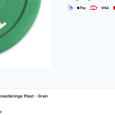
astikringe Plast - Grøn
Den
r.