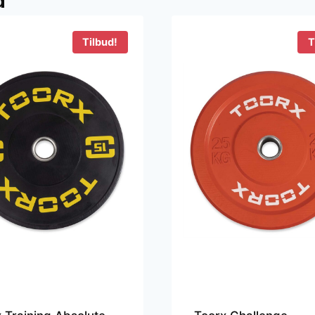
d
1.099 kr..
899 kr..
899 kr..
699 kr..
Tilbud!
T