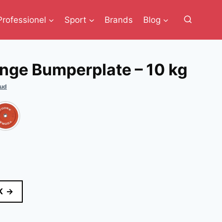
Professionel
Sport
Brands
Blog
nge Bumperplate – 10 kg
bud
lle
K →
r..