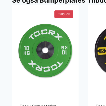
Se også Bumperplates Tilbu
549 kr..
449 kr..
Tilbud!