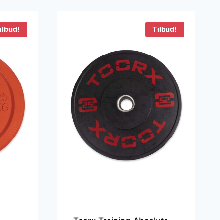
1.849 kr..
1.499 kr..
ilbud!
Tilbud!