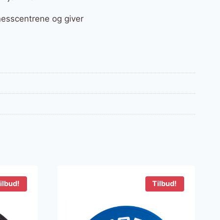
nesscentrene og giver
ilbud!
Tilbud!