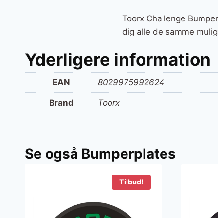
Toorx Challenge Bumperp
dig alle de samme muligh
Yderligere information
EAN
8029975992624
Brand
Toorx
Se også Bumperplates
Tilbud!