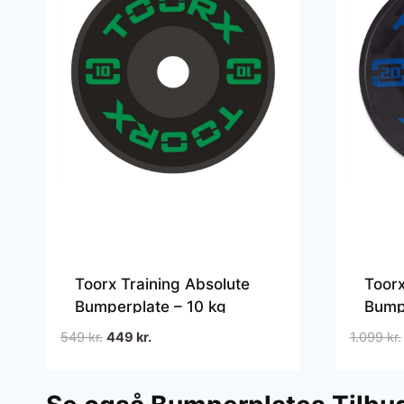
Toorx Training Absolute
Toorx
Bumperplate – 10 kg
Bump
Den
Den
549
kr.
449
kr.
1.099
kr.
oprindelige
aktuelle
pris
pris
var:
er: