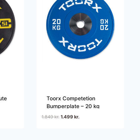
ute
Toorx Competetion
Bumperplate – 20 kg
Den
Den
1.849
kr.
1.499
kr.
oprindelige
aktuelle
pris
pris
var:
er: