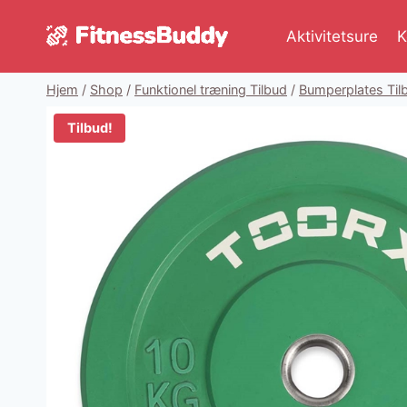
Fortsæt
til
Aktivitetsure
K
indhold
Hjem
/
Shop
/
Funktionel træning Tilbud
/
Bumperplates Til
Tilbud!