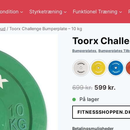
ondition
Styrketræning
Funktionel Træning
bud
/
Toorx Challenge Bumperplate – 10 kg
Toorx Challe
Bumperplates
,
Bumperplates Til
Den
Den
699
kr.
599
kr.
oprindelige
aktue
På lager
pris
pris
FITNESSSHOPPEN.D
var:
er:
699 kr..
599 k
Betalingsmuligheder