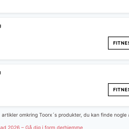
delige
aktuelle
pris
er:
..
299 kr..
g
FITNE
g
FITNE
ge artikler omkring Toorx´s produkter, du kan finde nogle
pad 2026 – Gå dig i form derhjemme