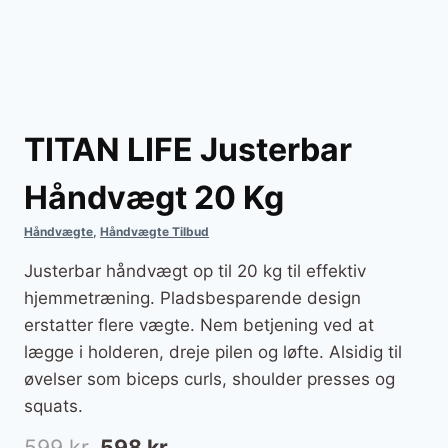
TITAN LIFE Justerbar
Håndvægt 20 Kg
Håndvægte
,
Håndvægte Tilbud
Justerbar håndvægt op til 20 kg til effektiv
hjemmetræning. Pladsbesparende design
erstatter flere vægte. Nem betjening ved at
lægge i holderen, dreje pilen og løfte. Alsidig til
øvelser som biceps curls, shoulder presses og
squats.
Den
Den
599
kr.
598
kr.