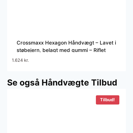
Crossmaxx Hexagon Håndvægt – Lavet i
støbejern, belagt med gummi – Riflet
håndtag for godt greb – Til crossfit og
1.624
kr.
styrketræning
Se også Håndvægte Tilbud
Tilbud!