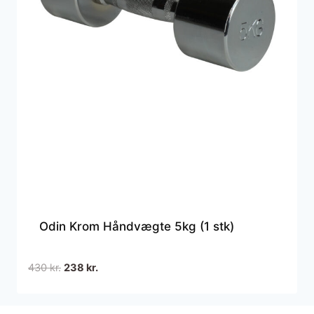
Odin Krom Håndvægte 5kg (1 stk)
Den
Den
430
kr.
238
kr.
oprindelige
aktuelle
pris
pris