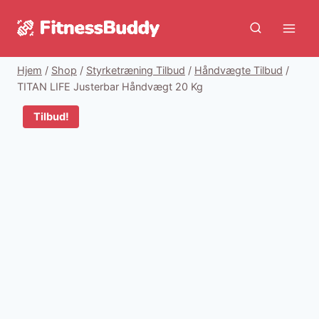
Fortsæt
til
indhold
Hjem
/
Shop
/
Styrketræning Tilbud
/
Håndvægte Tilbud
/
TITAN LIFE Justerbar Håndvægt 20 Kg
Tilbud!