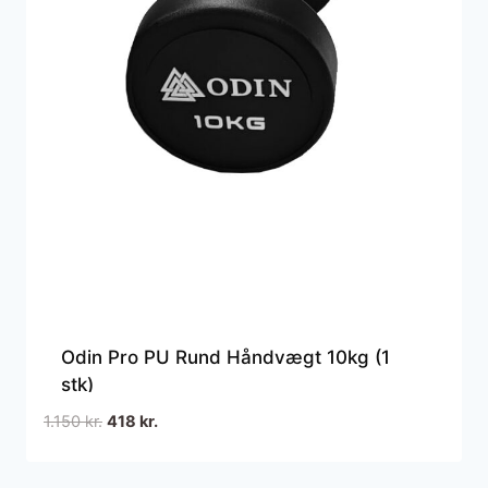
Odin Pro PU Rund Håndvægt 10kg (1
stk)
Den
Den
1.150
kr.
418
kr.
oprindelige
aktuelle
pris
pris