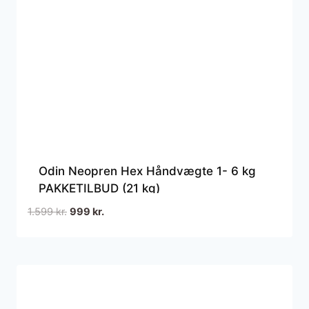
Odin Neopren Hex Håndvægte 1- 6 kg
PAKKETILBUD (21 kg)
Den
Den
1.599
kr.
999
kr.
oprindelige
aktuelle
pris
pris
var:
er:
1.599 kr..
999 kr..