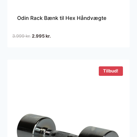
Odin Rack Bænk til Hex Håndvægte
Den
Den
3.999
kr.
2.995
kr.
oprindelige
aktuelle
pris
pris
var:
er:
3.999 kr..
2.995 kr..
Tilbud!