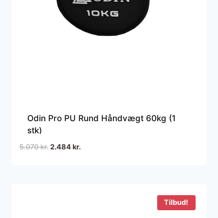
Odin Pro PU Rund Håndvægt 60kg (1
stk)
Den
Den
5.070
kr.
2.484
kr.
oprindelige
aktuelle
pris
pris
var:
er:
5.070 kr..
2.484 kr..
Tilbud!