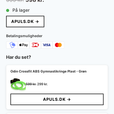
oprindelige
aktuelle
På lager
pris
pris
APULS.DK →
var:
er:
599 kr..
598 kr..
Betalingsmuligheder
Har du set?
Odin Crossfit ABS Gymnastikringe Plast - Grøn
Den
Den
599
kr.
299
kr.
oprindelige
aktuelle
pris
pris
APULS.DK →
var:
er:
599 kr..
299 kr..