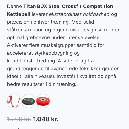
Denne
Titan BOX Steel Crossfit Competition
Kettlebell
leverer
ekstraordinær holdbarhed
og
præcision i enhver træning. Med solid
stålkonstruktion og ergonomisk design sikrer den
optimal grebsevne under intense øvelser.
Aktiverer flere muskelgrupper samtidig for
accelereret styrkeopbygning og
konditionsforbedring. Alsider brug fra
grundlæggende til avancerede teknikker gør den
ideel til alle niveauer. Investér i kvalitet og opnå
bedre resultater i din træning.
Den
Den
1.299
kr.
1.048
kr.
oprindelige
aktuelle