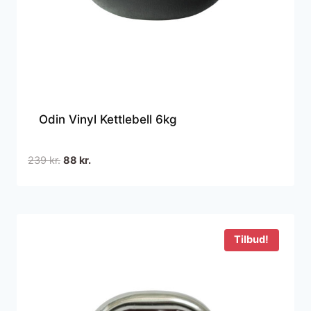
Odin Vinyl Kettlebell 6kg
Den
Den
239
kr.
88
kr.
oprindelige
aktuelle
pris
pris
var:
er:
239 kr..
88 kr..
Tilbud!