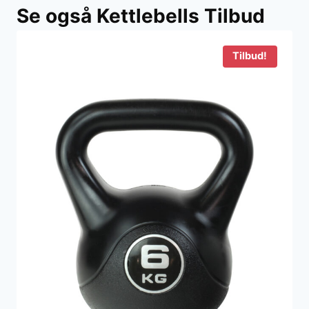
Se også Kettlebells Tilbud
var:
er:
249 kr..
199 kr..
Tilbud!