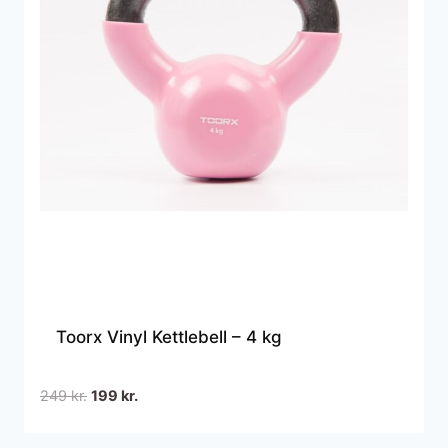
Toorx Vinyl Kettlebell – 4 kg
Den
Den
249
kr.
199
kr.
oprindelige
aktuelle
pris
pris