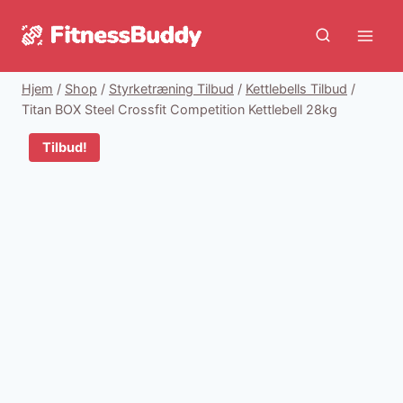
Fortsæt
til
indhold
Hjem
/
Shop
/
Styrketræning Tilbud
/
Kettlebells Tilbud
/
Titan BOX Steel Crossfit Competition Kettlebell 28kg
Tilbud!