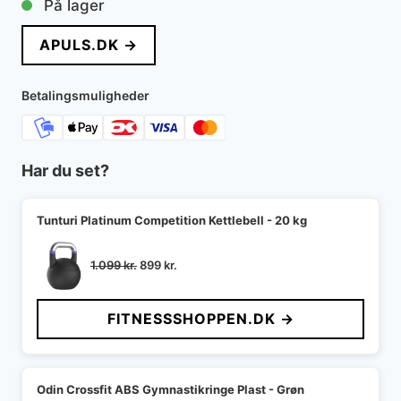
På lager
pris
pris
APULS.DK →
var:
er:
1.299 kr..
1.048 kr..
Betalingsmuligheder
Har du set?
Tunturi Platinum Competition Kettlebell - 20 kg
Den
Den
1.099
kr.
899
kr.
oprindelige
aktuelle
pris
pris
FITNESSSHOPPEN.DK →
var:
er:
1.099 kr..
899 kr..
Odin Crossfit ABS Gymnastikringe Plast - Grøn