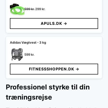
Den
Den
599
kr.
299
kr.
oprindelige
aktuelle
pris
pris
APULS.DK →
var:
er:
599 kr..
299 kr..
Adidas Vægtvest - 3 kg
599
kr.
FITNESSSHOPPEN.DK →
Professionel styrke til din
træningsrejse