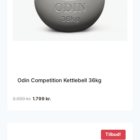
Odin Competition Kettlebell 36kg
Den
Den
3.000
kr.
1.799
kr.
oprindelige
aktuelle
pris
pris
var:
er:
3.000 kr..
1.799 kr..
Tilbud!