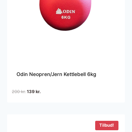
Odin Neopren/Jern Kettlebell 6kg
Den
Den
200
kr.
139
kr.
oprindelige
aktuelle
pris
pris
var:
er:
200 kr..
139 kr..
Tilbud!