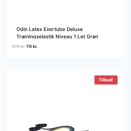
Odin Latex Exertube Deluxe
Træningselastik Niveau 1 Let Grøn
Den
Den
279
kr.
79
kr.
oprindelige
aktuelle
pris
pris
var:
er:
279 kr..
79 kr..
Tilbud!