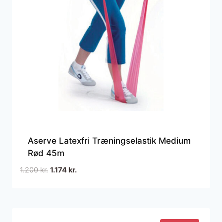
Aserve Latexfri Træningselastik Medium
Rød 45m
Den
Den
1.200
kr.
1.174
kr.
oprindelige
aktuelle
pris
pris
var:
er:
1.200 kr..
1.174 kr..