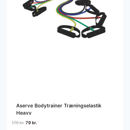
Aserve Bodytrainer Træningselastik
Heavy
Den
Den
179
kr.
79
kr.
oprindelige
aktuelle