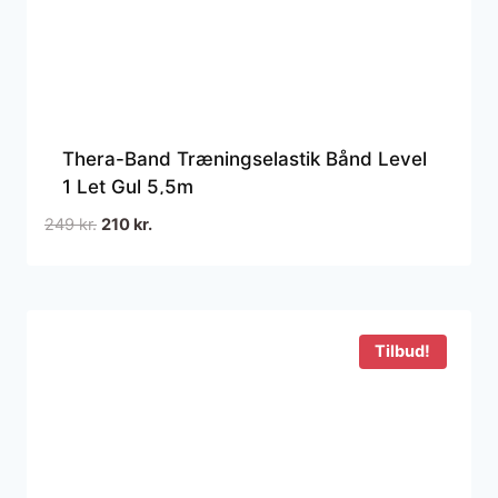
Thera-Band Træningselastik Bånd Level
1 Let Gul 5,5m
Den
Den
249
kr.
210
kr.
oprindelige
aktuelle
pris
pris
var:
er:
249 kr..
210 kr..
Tilbud!