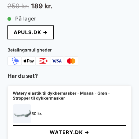
Den
Den
259
kr.
189
kr.
oprindelige
aktuelle
På lager
pris
pris
APULS.DK →
var:
er:
259 kr..
189 kr..
Betalingsmuligheder
Har du set?
Watery elastik til dykkermasker - Moana - Grøn -
Stropper til dykkermasker
50
kr.
WATERY.DK →