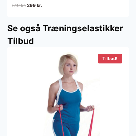
Den
Den
519
kr.
299
kr.
oprindelige
aktuelle
pris
pris
Se også Træningselastikker
var:
er:
519 kr..
299 kr..
Tilbud
Tilbud!