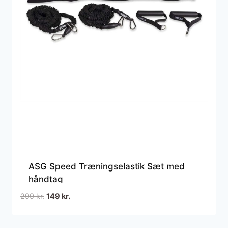
ASG Speed Træningselastik Sæt med
håndtag
Den
Den
299
kr.
149
kr.
oprindelige
aktuelle
pris
pris