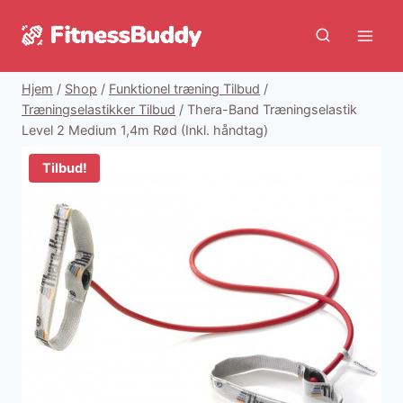
Fortsæt
til
indhold
Hjem
/
Shop
/
Funktionel træning Tilbud
/
Træningselastikker Tilbud
/
Thera-Band Træningselastik
Level 2 Medium 1,4m Rød (Inkl. håndtag)
Tilbud!