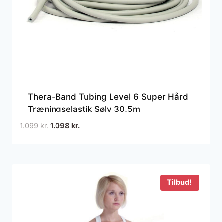
Thera-Band Tubing Level 6 Super Hård
Træningselastik Sølv 30,5m
Den
Den
1.099
kr.
1.098
kr.
oprindelige
aktuelle
pris
pris
var:
er:
1.099 kr..
1.098 kr..
Tilbud!