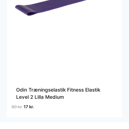
Odin Træningselastik Fitness Elastik
Level 2 Lilla Medium
Den
Den
80
kr.
17
kr.
oprindelige
aktuelle
pris
pris
var:
er: