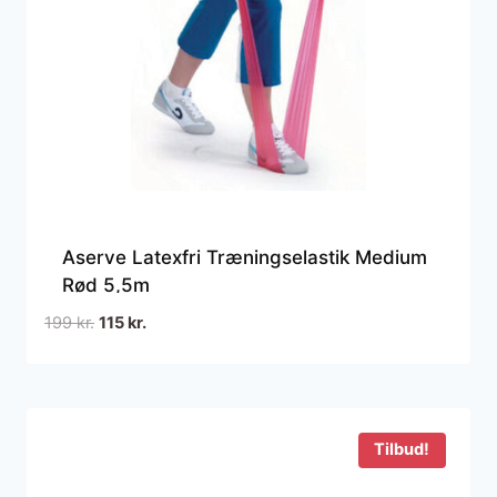
Aserve Latexfri Træningselastik Medium
Rød 5,5m
Den
Den
199
kr.
115
kr.
oprindelige
aktuelle
pris
pris
var:
er:
199 kr..
115 kr..
Tilbud!