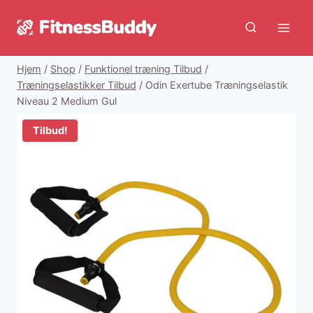
Fortsæt
til
indhold
Hjem
/
Shop
/
Funktionel træning Tilbud
/
Træningselastikker Tilbud
/
Odin Exertube Træningselastik
Niveau 2 Medium Gul
Tilbud!