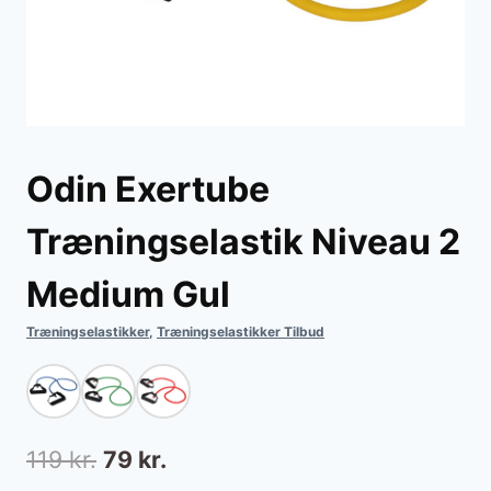
Odin Exertube
Træningselastik Niveau 2
Medium Gul
Træningselastikker
,
Træningselastikker Tilbud
Den
Den
119
kr.
79
kr.