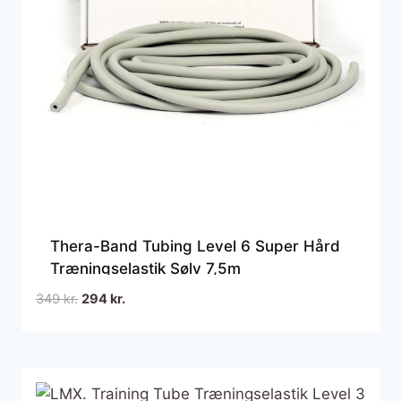
Thera-Band Tubing Level 6 Super Hård
Træningselastik Sølv 7,5m
Den
Den
349
kr.
294
kr.
oprindelige
aktuelle
pris
pris
var:
er:
349 kr..
294 kr..