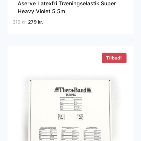
Aserve Latexfri Træningselastik Super
Heavy Violet 5,5m
Den
Den
319
kr.
279
kr.
oprindelige
aktuelle
pris
pris
var:
er:
319 kr..
279 kr..
Tilbud!