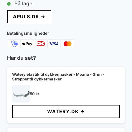
oprindelige
aktuelle
På lager
pris
pris
APULS.DK →
var:
er:
119 kr..
79 kr..
Betalingsmuligheder
Har du set?
Watery elastik til dykkermasker - Moana - Grøn -
Stropper til dykkermasker
50
kr.
WATERY.DK →