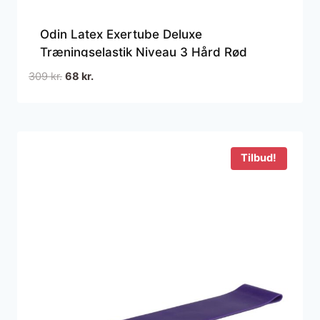
Odin Latex Exertube Deluxe
Træningselastik Niveau 3 Hård Rød
Den
Den
309
kr.
68
kr.
oprindelige
aktuelle
pris
pris
var:
er:
309 kr..
68 kr..
Tilbud!