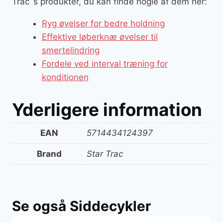
Trac´s produkter, du kan finde nogle af dem her:
Ryg øvelser for bedre holdning
Effektive løberknæ øvelser til
smertelindring
Fordele ved interval træning for
konditionen
Yderligere information
EAN
5714434124397
Brand
Star Trac
Se også Siddecykler