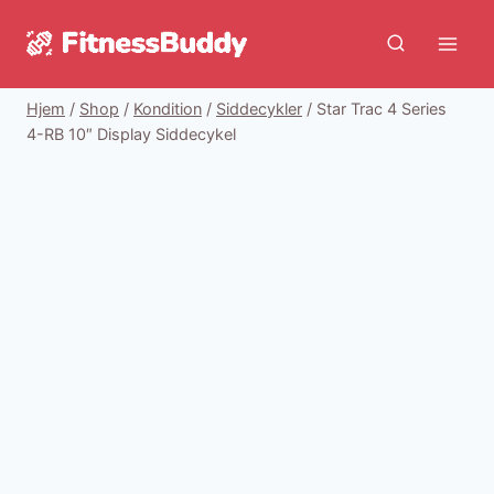
Fortsæt
til
indhold
Hjem
/
Shop
/
Kondition
/
Siddecykler
/
Star Trac 4 Series
4-RB 10″ Display Siddecykel