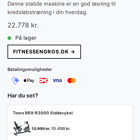
Denne stabile maskine er en god løsning til
kredsløbstræning i din hverdag.
22.778
kr.
På lager
FITNESSENGROS.DK →
Betalingsmuligheder
Har du set?
Toorx BRX-R3000 Siddecykel
Den
Den
13.999
kr.
10.499
kr.
oprindelige
aktuelle