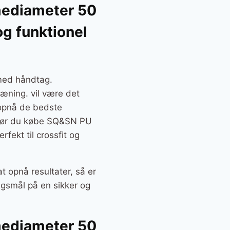
mediameter 50
og funktionel
med håndtag.
ræning. vil være det
t opnå de bedste
å bør du købe SQ&SN PU
ekt til crossfit og
t opnå resultater, så er
ngsmål på en sikker og
mediameter 50