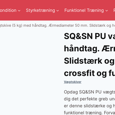
ondition
Styrketræning
Funktionel Træning
kive (5 kg) med håndtag. Ærmediameter 50 mm. Slidstærk og holdba
SQ&SN PU væ
håndtag. Ær
Slidstærk og 
crossfit og f
Vægtskiver
Opdag SQ&SN PU vægtskiv
dig det perfekte greb 
er denne slidstærke og h
funktionel træning. Forv