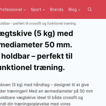
Professionel
Sport
Brands
Blog
r – perfekt til crossfit og funktionel træning.
gtskive (5 kg) med
mediameter 50 mm.
holdbar – perfekt til
unktionel træning.
en (5 kg) med håndtag – designet til at give
under træningen! Med en ærmediameter på 50 mm
oldbare vægtskive ideel til både crossfit og
andl din træningsoplevelse med vores