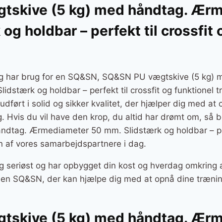
tskive (5 kg) med håndtag. Ær
og holdbar – perfekt til crossfit 
 og har brug for en SQ&SN, SQ&SN PU vægtskive (5 kg) 
stærk og holdbar – perfekt til crossfit og funktionel t
r udført i solid og sikker kvalitet, der hjælper dig med a
ng. Hvis du vil have den krop, du altid har drømt om, s
ndtag. Ærmediameter 50 mm. Slidstærk og holdbar – perf
en af vores samarbejdspartnere i dag.
g seriøst og har opbygget din kost og hverdag omkring a
er en SQ&SN, der kan hjælpe dig med at opnå dine træni
tskive (5 kg) med håndtag. Ær