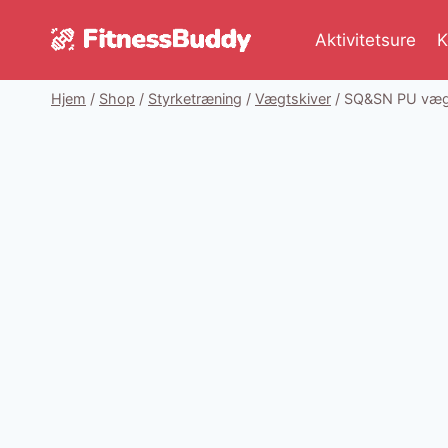
Fortsæt
til
Aktivitetsure
K
indhold
Hjem
/
Shop
/
Styrketræning
/
Vægtskiver
/
SQ&SN PU vægts