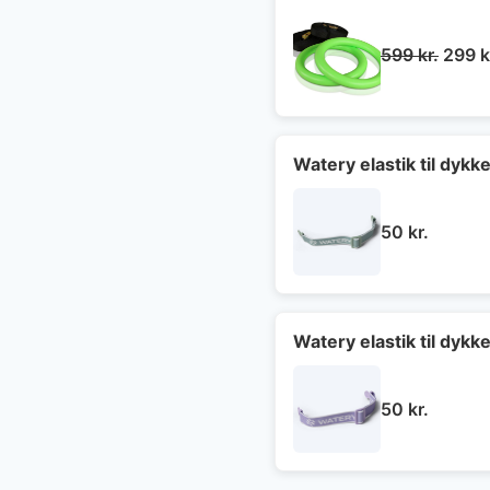
Den
599
kr.
299
k
oprin
pris
var:
599 kr
Watery elastik til dyk
50
kr.
Watery elastik til dykk
50
kr.