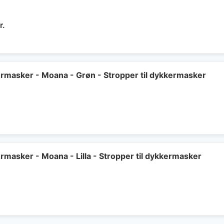
Den
r.
delige
aktuelle
pris
er:
..
299 kr..
kermasker - Moana - Grøn - Stropper til dykkermasker
ermasker - Moana - Lilla - Stropper til dykkermasker