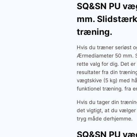
SQ&SN PU væg
mm. Slidstærk 
træning.
Hvis du træner seriøst
Ærmediameter 50 mm. Slid
rette valg for dig. Det e
resultater fra din træni
vægtskive (5 kg) med hå
funktionel træning. fra 
Hvis du tager din trænin
det vigtigt, at du vælg
tryg måde derhjemme.
SQ&SN PU væg