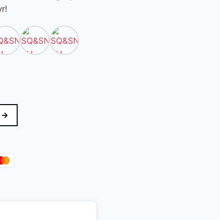
r!
 →