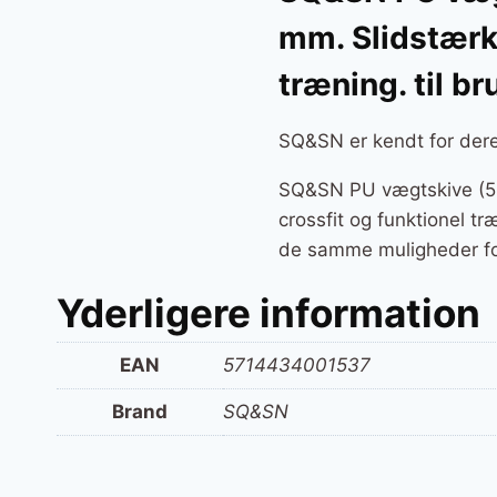
mm. Slidstærk 
træning. til 
SQ&SN er kendt for deres
SQ&SN PU vægtskive (5 
crossfit og funktionel tr
de samme muligheder for
Yderligere information
EAN
5714434001537
Brand
SQ&SN