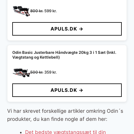
Den
Den
800
kr.
599
kr.
oprindelige
aktuelle
pris
pris
APULS.DK →
var:
er:
800 kr..
599 kr..
Odin Basic Justerbare Håndvægte 20kg 3 i 1 Sæt (Inkl.
Vægtstang og Kettlebell)
Den
Den
500
kr.
359
kr.
oprindelige
aktuelle
pris
pris
APULS.DK →
var:
er:
500 kr..
359 kr..
Vi har skrevet forskellige artikler omkring Odin´s
produkter, du kan finde nogle af dem her:
Det bedste vægtstangssæt til din