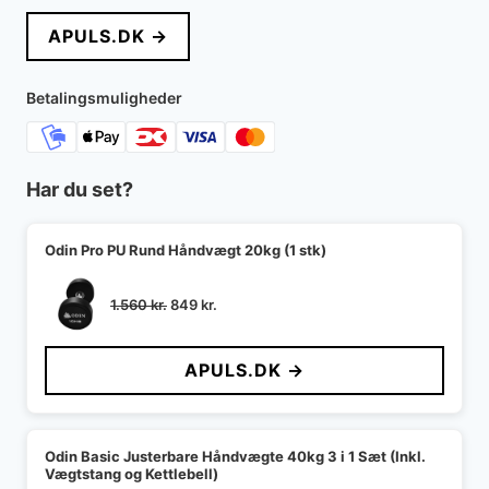
pris
pris
APULS.DK →
var:
er:
1.399 kr..
729 kr..
Betalingsmuligheder
Har du set?
Odin Pro PU Rund Håndvægt 20kg (1 stk)
Den
Den
1.560
kr.
849
kr.
oprindelige
aktuelle
pris
pris
APULS.DK →
var:
er:
1.560 kr..
849 kr..
Odin Basic Justerbare Håndvægte 40kg 3 i 1 Sæt (Inkl.
Vægtstang og Kettlebell)