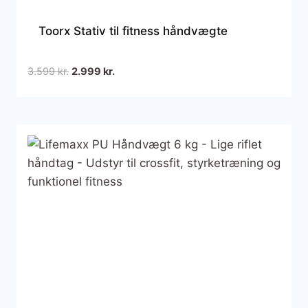
Toorx Stativ til fitness håndvægte
Den
Den
3.599
kr.
2.999
kr.
oprindelige
aktuelle
pris
pris
var:
er:
3.599 kr..
2.999 kr..