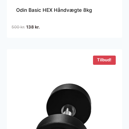
Odin Basic HEX Håndvægte 8kg
Den
Den
500
kr.
138
kr.
oprindelige
aktuelle
pris
pris
var:
er:
500 kr..
138 kr..
Tilbud!