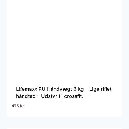
Lifemaxx PU Håndvægt 6 kg – Lige riflet
håndtag – Udstyr til crossfit,
styrketræning og funktionel fitness
475
kr.