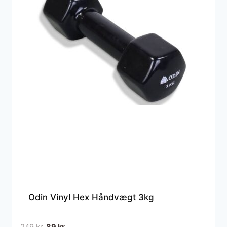
Odin Vinyl Hex Håndvægt 3kg
Den
Den