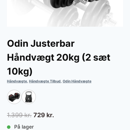
Odin Justerbar
Håndvægt 20kg (2 sæt
10kg)
Håndvægte
,
Håndvægte Tilbud
,
Odin Håndvægte
Den
Den
1.399
kr.
729
kr.
oprindelige
aktuelle
På lager