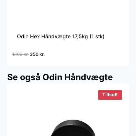
Odin Hex Håndvægte 17,5kg (1 stk)
Den
Den
1.109
kr.
350
kr.
oprindelige
aktuelle
pris
pris
Se også Odin Håndvægte
var:
er:
1.109 kr..
350 kr..
Tilbud!