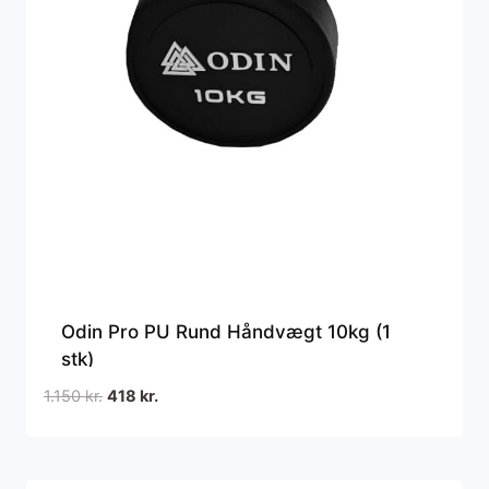
Odin Pro PU Rund Håndvægt 10kg (1
stk)
Den
Den
1.150
kr.
418
kr.
oprindelige
aktuelle
pris
pris
var:
er: