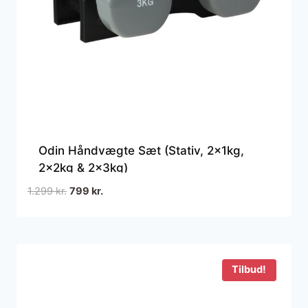
Odin Håndvægte Sæt (Stativ, 2x1kg,
2x2kg & 2x3kg)
Den
Den
1.299
kr.
799
kr.
oprindelige
aktuelle
pris
pris
var:
er:
1.299 kr..
799 kr..
Tilbud!