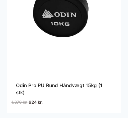
Odin Pro PU Rund Håndvægt 15kg (1
stk)
Den
Den
1.370
kr.
624
kr.
oprindelige
aktuelle
pris
pris
var:
er: