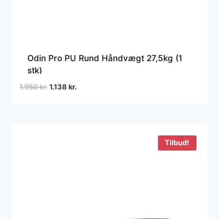
Odin Pro PU Rund Håndvægt 27,5kg (1
stk)
Den
Den
1.950
kr.
1.138
kr.
oprindelige
aktuelle
pris
pris
var:
er:
1.950 kr..
1.138 kr..
Tilbud!