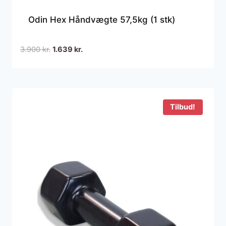
Odin Hex Håndvægte 57,5kg (1 stk)
Den
Den
3.900
kr.
1.639
kr.
oprindelige
aktuelle
pris
pris
var:
er:
3.900 kr..
1.639 kr..
Tilbud!