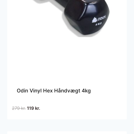
Odin Vinyl Hex Håndvægt 4kg
Den
Den
279
kr.
119
kr.
oprindelige
aktuelle
pris
pris
var:
er: