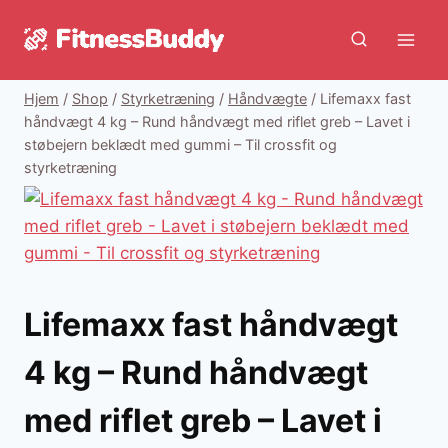
Fortsæt
til
indhold
Hjem
/
Shop
/
Styrketræning
/
Håndvægte
/
Lifemaxx fast
håndvægt 4 kg – Rund håndvægt med riflet greb – Lavet i
støbejern beklædt med gummi – Til crossfit og
styrketræning
Lifemaxx fast håndvægt
4 kg – Rund håndvægt
med riflet greb – Lavet i