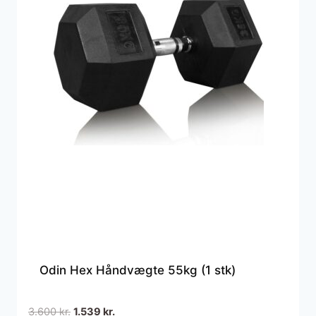
Odin Hex Håndvægte 55kg (1 stk)
Den
Den
3.600
kr.
1.539
kr.