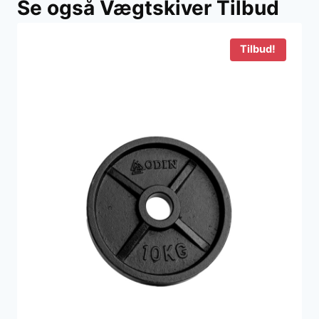
Se også Vægtskiver Tilbud
var:
er:
350 kr..
58 kr..
Tilbud!