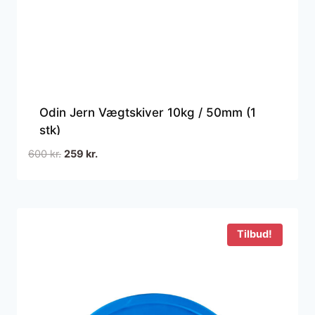
Odin Jern Vægtskiver 10kg / 50mm (1
stk)
Den
Den
600
kr.
259
kr.
oprindelige
aktuelle
pris
pris
var:
er:
600 kr..
259 kr..
Tilbud!