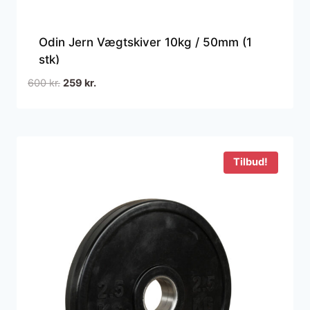
Odin Jern Vægtskiver 10kg / 50mm (1
stk)
Den
Den
600
kr.
259
kr.
oprindelige
aktuelle
pris
pris
var:
er:
600 kr..
259 kr..
Tilbud!