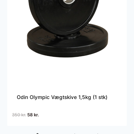
Odin Olympic Vægtskive 1,5kg (1 stk)
Den
Den
350
kr.
58
kr.
oprindelige
aktuelle
pris
pris