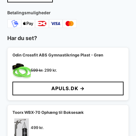
var:
er:
900 kr..
398 kr..
Betalingsmuligheder
Har du set?
Odin Crossfit ABS Gymnastikringe Plast - Grøn
Den
Den
599
kr.
299
kr.
oprindelige
aktuelle
pris
pris
APULS.DK →
var:
er:
599 kr..
299 kr..
Toorx WBX-70 Ophæng til Boksesæk
499
kr.