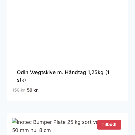
Odin Vægtskive m. Håndtag 1,25kg (1
stk)
Den
Den
150
kr.
59
kr.
oprindelige
aktuelle
pris
pris
var:
er:
150 kr..
59 kr..
Tilbud!