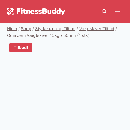
Fortsæt
til
indhold
Hjem
/
Shop
/
Styrketræning Tilbud
/
Vægtskiver Tilbud
/
Odin Jern Vægtskiver 15kg / 50mm (1 stk)
Tilbud!