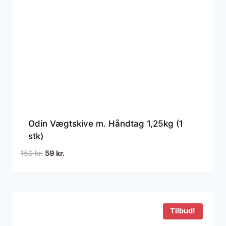
Odin Vægtskive m. Håndtag 1,25kg (1
stk)
Den
Den
150
kr.
59
kr.
oprindelige
aktuelle
pris
pris
var:
er:
150 kr..
59 kr..
Tilbud!