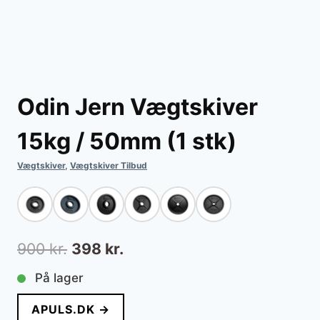
Odin Jern Vægtskiver
15kg / 50mm (1 stk)
Vægtskiver
,
Vægtskiver Tilbud
Den
Den
900
kr.
398
kr.
oprindelige
aktuelle
På lager
pris
pris
APULS.DK →