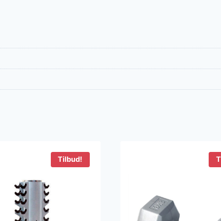
Tilbud!
T