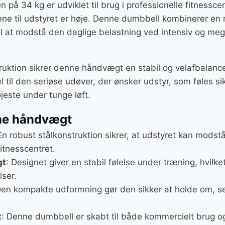
å 34 kg er udviklet til brug i professionelle fitnesscen
e til udstyret er høje. Denne dumbbell kombinerer en 
 til at modstå den daglige belastning ved intensiv og m
ruktion sikrer denne håndvægt en stabil og velafbalancer
l til den seriøse udøver, der ønsker udstyr, som føles si
jeste under tunge løft.
ne håndvægt
En robust stålkonstruktion sikrer, at udstyret kan modst
fitnesscentret.
gt
: Designet giver en stabil følelse under træning, hvilket
lser.
Den kompakte udformning gør den sikker at holde om, s
t
: Denne dumbbell er skabt til både kommercielt brug og