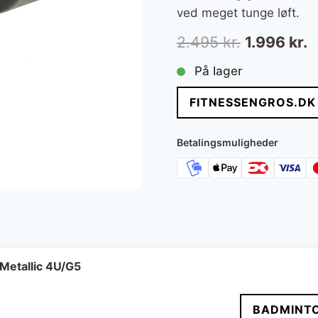
ved meget tunge løft.
Den
D
2.495
kr.
1.996
kr.
oprindelig
a
På lager
pris
p
FITNESSENGROS.DK
var:
e
2.495 kr..
1
Betalingsmuligheder
Metallic 4U/G5
BADMINT