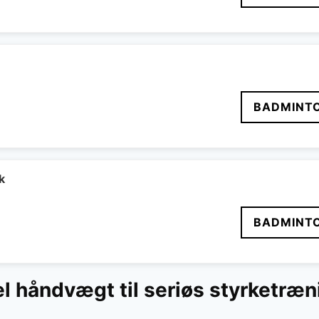
BADMINT
k
BADMINT
l håndvægt til seriøs styrketræn