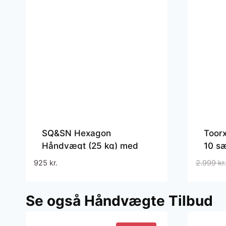
SQ&SN Hexagon
Toorx
Håndvægt (25 kg) med
10 s
forkromet greb. Udstyr til
925
kr.
2.999
kr.
crossfit træning,
styrketræning og
funktionel træning
Se også Håndvægte Tilbud