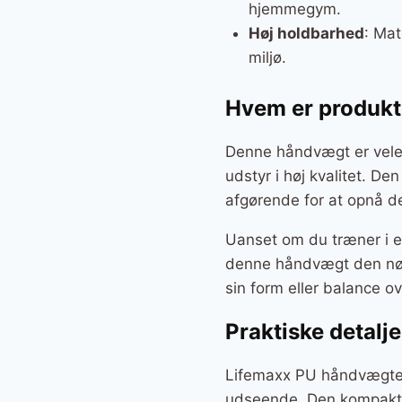
hjemmegym.
Høj holdbarhed
: Mat
miljø.
Hvem er produkte
Denne håndvægt er velegn
udstyr i høj kvalitet. De
afgørende for at opnå de
Uanset om du træner i e
denne håndvægt den nødv
sin form eller balance ov
Praktiske detalje
Lifemaxx PU håndvægten 
udseende. Den kompakte 