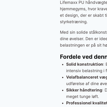
Lifemaxx PU håndvægten p
hjemmegyms, hvor kraven
et design, der er skabt
styrketræning.
Med sin solide stålkonst
dine øvelser. Den er idee
belastningen er på sit hø
Fordele ved den
Solid konstruktion
: 
intensiv belastning i 
Velafbalanceret væ
udførelse af dine øve
Sikker håndtering
: 
meget tunge løft.
Professionel kvalite