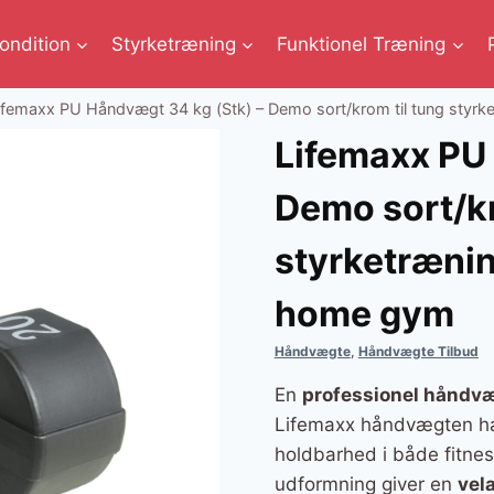
ondition
Styrketræning
Funktionel Træning
ifemaxx PU Håndvægt 34 kg (Stk) – Demo sort/krom til tung styrk
Lifemaxx PU
Demo sort/kr
styrketrænin
home gym
Håndvægte
,
Håndvægte Tilbud
En
professionel håndv
Lifemaxx håndvægten h
holdbarhed i både fitn
udformning giver en
vel