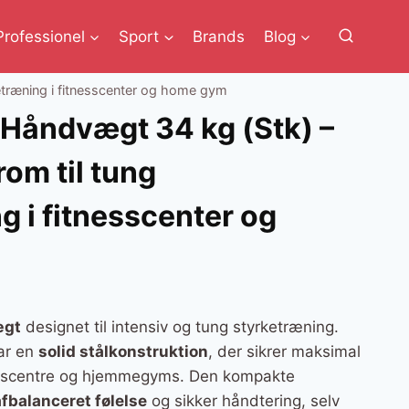
Professionel
Sport
Brands
Blog
etræning i fitnesscenter og home gym
 Håndvægt 34 kg (Stk) –
om til tung
g i fitnesscenter og
ægt
designet til intensiv og tung styrketræning.
ar en
solid stålkonstruktion
, der sikrer maksimal
esscentre og hjemmegyms. Den kompakte
afbalanceret følelse
og sikker håndtering, selv