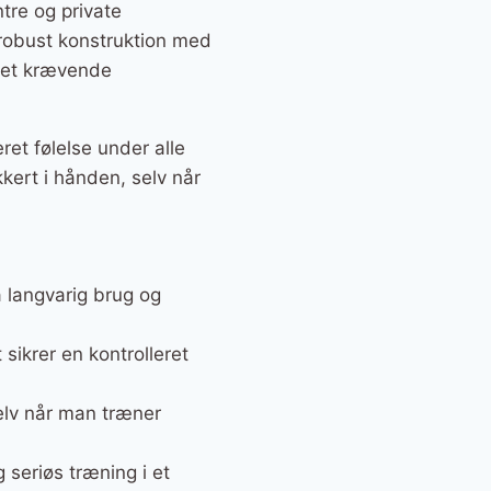
tre og private
robust konstruktion med
eget krævende
et følelse under alle
kkert i hånden, selv når
å langvarig brug og
 sikrer en kontrolleret
elv når man træner
 seriøs træning i et