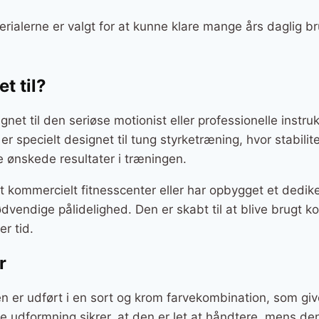
erialerne er valgt for at kunne klare mange års daglig br
t til?
et til den seriøse motionist eller professionelle instruk
n er specielt designet til tung styrketræning, hvor stabili
 ønskede resultater i træningen.
t kommercielt fitnesscenter eller har opbygget et dedi
endige pålidelighed. Den er skabt til at blive brugt k
er tid.
r
er udført i en sort og krom farvekombination, som gi
udformning sikrer, at den er let at håndtere, mens den 