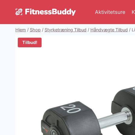
Fortsæt
til
Aktivitetsure
K
indhold
Hjem
/
Shop
/
Styrketræning Tilbud
/
Håndvægte Tilbud
/
L
Tilbud!