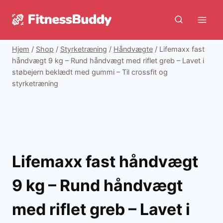
Fortsæt
til
indhold
Hjem
/
Shop
/
Styrketræning
/
Håndvægte
/
Lifemaxx fast
håndvægt 9 kg – Rund håndvægt med riflet greb – Lavet i
støbejern beklædt med gummi – Til crossfit og
styrketræning
Lifemaxx fast håndvægt
9 kg – Rund håndvægt
med riflet greb – Lavet i