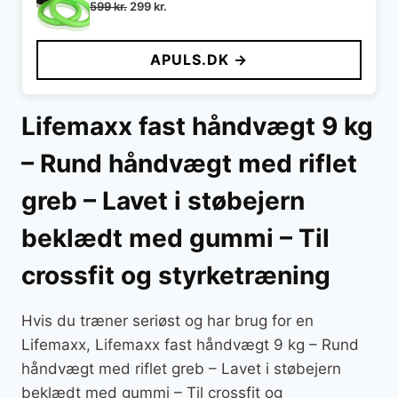
Den
Den
599
kr.
299
kr.
oprindelige
aktuelle
pris
pris
APULS.DK →
var:
er:
599 kr..
299 kr..
Lifemaxx fast håndvægt 9 kg
– Rund håndvægt med riflet
greb – Lavet i støbejern
beklædt med gummi – Til
crossfit og styrketræning
Hvis du træner seriøst og har brug for en
Lifemaxx, Lifemaxx fast håndvægt 9 kg – Rund
håndvægt med riflet greb – Lavet i støbejern
beklædt med gummi – Til crossfit og