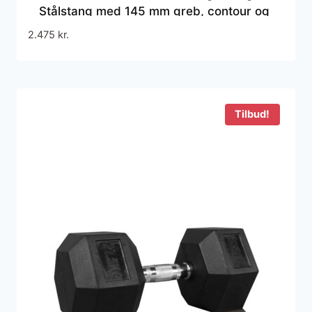
Stålstang med 145 mm greb, contour og
riflet overflade – Kompakt hoved belagt
2.475
kr.
med slidstærkt gummi
Tilbud!