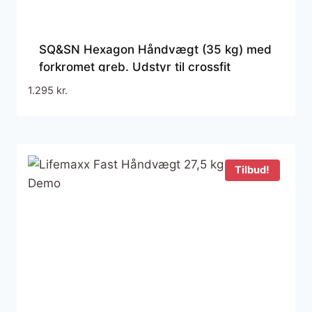
SQ&SN Hexagon Håndvægt (35 kg) med
forkromet greb. Udstyr til crossfit
træning, styrketræning og funktionel
1.295
kr.
træning
Tilbud!