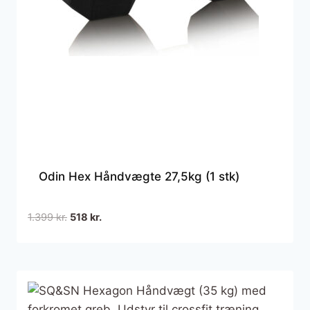
Odin Hex Håndvægte 27,5kg (1 stk)
Den
Den
1.399
kr.
518
kr.
oprindelige
aktuelle
pris
pris
var:
er:
1.399 kr..
518 kr..