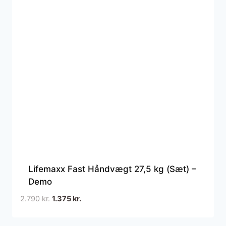
Lifemaxx Fast Håndvægt 27,5 kg (Sæt) –
Demo
Den
Den
2.790
kr.
1.375
kr.
oprindelige
aktuelle
pris
pris