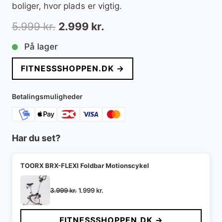
boliger, hvor plads er vigtig.
Den
Den
5.999
kr.
2.999
kr.
oprindelige
aktuelle
På lager
pris
pris
FITNESSSHOPPEN.DK →
var:
er:
5.999 kr..
2.999 kr..
Betalingsmuligheder
Har du set?
TOORX BRX-FLEXI Foldbar Motionscykel
Den
Den
3.999
kr.
1.999
kr.
oprindelige
aktuelle
pris
pris
FITNESSSHOPPEN.DK →
var:
er: