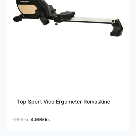
Top Sport Vico Ergometer Romaskine
Den
Den
7.999
kr.
4.999
kr.
oprindelige
aktuelle
pris
pris