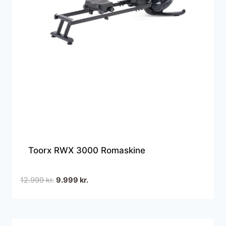
Toorx RWX 3000 Romaskine
Den
Den
12.999
kr.
9.999
kr.
oprindelige
aktuelle
pris
pris
var:
er:
12.999 kr..
9.999 kr..