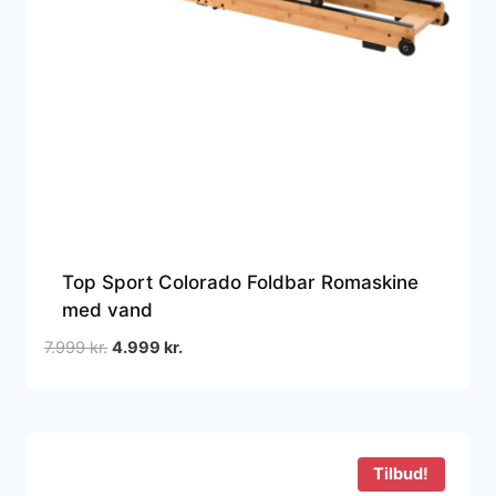
Top Sport Colorado Foldbar Romaskine
med vand
Den
Den
7.999
kr.
4.999
kr.
oprindelige
aktuelle
pris
pris
var:
er:
7.999 kr..
4.999 kr..
Tilbud!