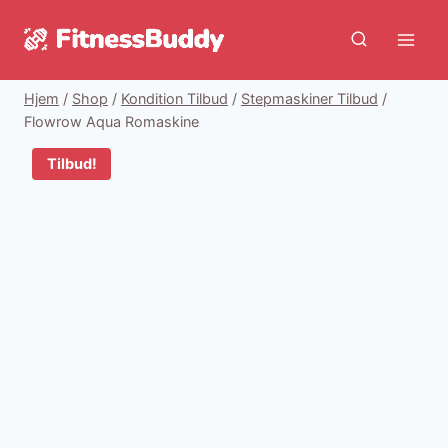
Fortsæt
til
indhold
Hjem
/
Shop
/
Kondition Tilbud
/
Stepmaskiner Tilbud
/
Flowrow Aqua Romaskine
Tilbud!