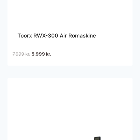
Toorx RWX-300 Air Romaskine
Den
Den
7.999
kr.
5.999
kr.
oprindelige
aktuelle
pris
pris
var:
er:
7.999 kr..
5.999 kr..