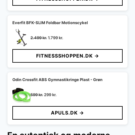
3.999 kr..
1.999 kr..
Everfit BFK-SLIM Foldbar Motionscykel
Den
Den
2.499
kr.
1.799
kr.
oprindelige
aktuelle
pris
pris
FITNESSSHOPPEN.DK →
var:
er:
2.499 kr..
1.799 kr..
Odin Crossfit ABS Gymnastikringe Plast - Grøn
Den
Den
599
kr.
299
kr.
oprindelige
aktuelle
pris
pris
APULS.DK →
var:
er:
599 kr..
299 kr..