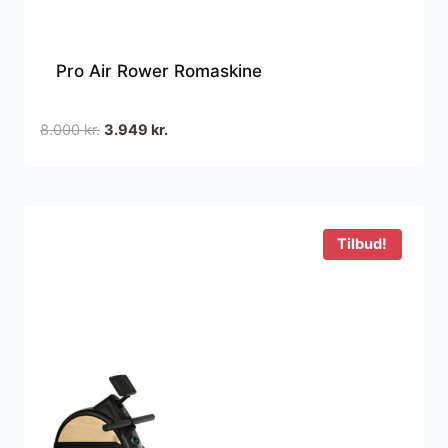
Pro Air Rower Romaskine
Den
Den
8.000
kr.
3.949
kr.
oprindelige
aktuelle
pris
pris
var:
er:
8.000 kr..
3.949 kr..
Tilbud!