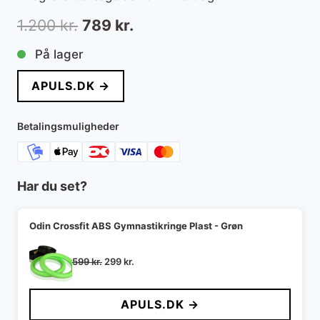
Den
Den
1.200
kr.
789
kr.
oprindelige
aktuelle
På lager
pris
pris
APULS.DK →
var:
er:
1.200 kr..
789 kr..
Betalingsmuligheder
Har du set?
Odin Crossfit ABS Gymnastikringe Plast - Grøn
Den
Den
599
kr.
299
kr.
oprindelige
aktuelle
pris
pris
APULS.DK →
var:
er:
599 kr..
299 kr..