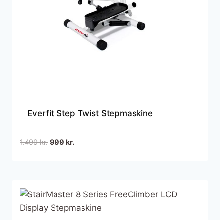
Everfit Step Twist Stepmaskine
Den
Den
1.499
kr.
999
kr.
oprindelige
aktuelle
pris
pris
var:
er:
1.499 kr..
999 kr..