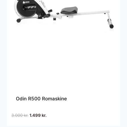
Odin R500 Romaskine
Den
Den
3.000
kr.
1.499
kr.
oprindelige
aktuelle