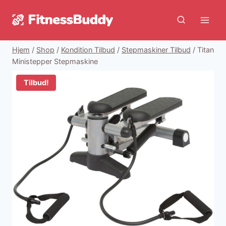
Fortsæt
til
indhold
Hjem
/
Shop
/
Kondition Tilbud
/
Stepmaskiner Tilbud
/
Titan
Ministepper Stepmaskine
Tilbud!