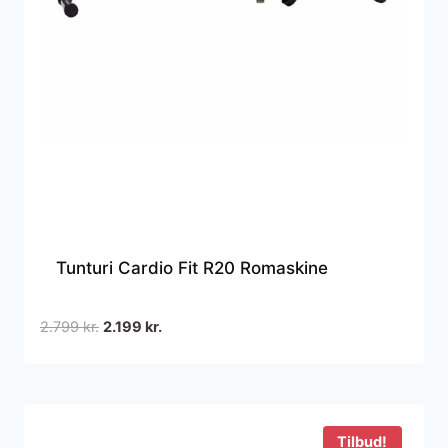
Tunturi Cardio Fit R20 Romaskine
Den
Den
2.799
kr.
2.199
kr.
oprindelige
aktuelle
pris
pris
var:
er:
2.799 kr..
2.199 kr..
Tilbud!