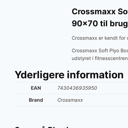
Crossmaxx Sof
90×70 til bru
Crossmaxx er kendt for d
Crossmaxx Soft Plyo Bo
udstyret i fitnesscentre
Yderligere information
EAN
7430436935950
Brand
Crossmaxx