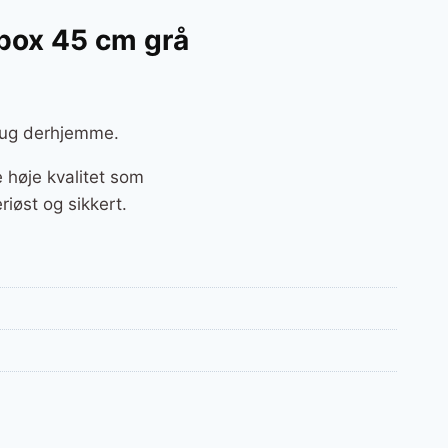
 box 45 cm grå
brug derhjemme.
høje kvalitet som
iøst og sikkert.