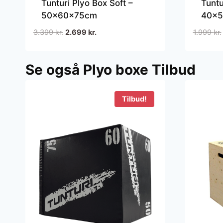
Tunturi Plyo Box Soft –
Tuntu
50x60x75cm
40x5
Den
Den
3.399
kr.
2.699
kr.
1.999
kr.
oprindelige
aktuelle
pris
pris
Se også Plyo boxe Tilbud
var:
er:
3.399 kr..
2.699 kr..
Tilbud!