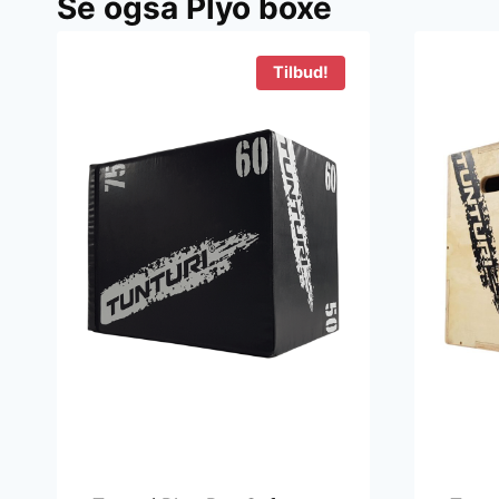
Se også Plyo boxe
Tilbud!