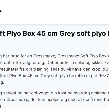
Den
r.
delige
aktuelle
pris
er:
t Plyo Box 45 cm Grey soft plyo
..
299 kr..
og har brug for en Crossmaxx, Crossmaxx Soft Plyo Box 
det rette valg for dig. Det er udført i solid og sikker kv
sultater fra din træning. Hvis du vil have den krop, du
oft Plyo Box 45 cm Grey soft plyo box 45 cm grå 90×70
g.
g seriøst og har opbygget din kost og hverdag omkring a
er en Crossmaxx, der kan hjælpe dig med at opnå dine tr
e.