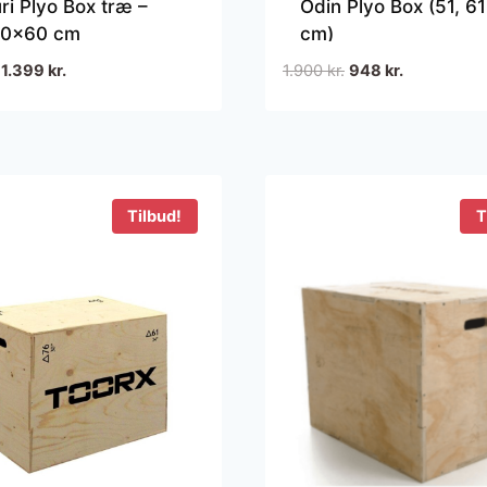
ri Plyo Box træ –
Odin Plyo Box (51, 6
0x60 cm
cm)
Den
Den
Den
Den
1.399
kr.
1.900
kr.
948
kr.
oprindelige
aktuelle
oprindelige
aktuelle
pris
pris
pris
pris
var:
er:
var:
er:
1.999 kr..
1.399 kr..
1.900 kr..
948 kr..
Tilbud!
T