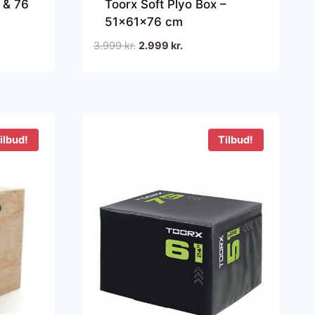
1 & 76
Toorx Soft Plyo Box –
51x61x76 cm
Den
Den
3.999
kr.
2.999
kr.
oprindelige
aktuelle
pris
pris
var:
er:
3.999 kr..
2.999 kr..
ilbud!
Tilbud!