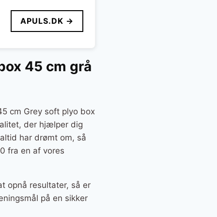
APULS.DK →
 box 45 cm grå
45 cm Grey soft plyo box
alitet, der hjælper dig
 altid har drømt om, så
 fra en af vores
t opnå resultater, så er
æningsmål på en sikker