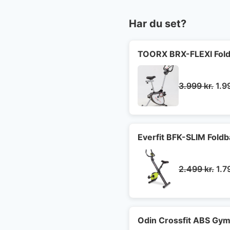
Har du set?
TOORX BRX-FLEXI Fold
De
3.999
kr.
1.9
opr
pris
var:
3.9
Everfit BFK-SLIM Fold
De
2.499
kr.
1.7
opr
pri
var
2.4
Odin Crossfit ABS Gymn