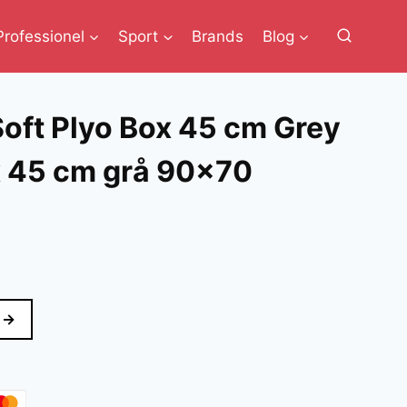
Professionel
Sport
Brands
Blog
oft Plyo Box 45 cm Grey
x 45 cm grå 90×70
en
e
ktuelle
ris
 →
r:
.338 kr..