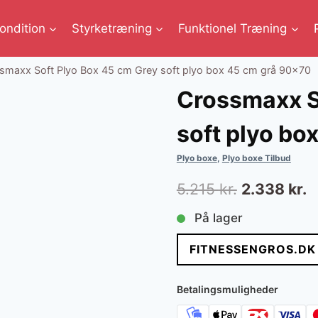
ondition
Styrketræning
Funktionel Træning
smaxx Soft Plyo Box 45 cm Grey soft plyo box 45 cm grå 90×70
Crossmaxx S
soft plyo bo
Plyo boxe
,
Plyo boxe Tilbud
Den
D
5.215
kr.
2.338
kr.
oprindelig
a
På lager
pris
p
FITNESSENGROS.DK
var:
e
5.215 kr..
2
Betalingsmuligheder