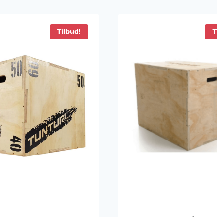
Tilbud!
T