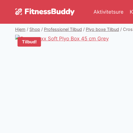
Fortsæt
til
Aktivitetsure
K
indhold
Hjem
/
Shop
/
Professionel Tilbud
/
Plyo boxe Tilbud
/
Cros
Tilbud!