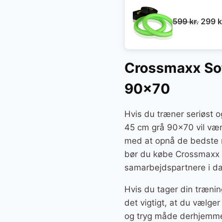
Den
599
kr.
299
k
oprin
pris
var:
Crossmaxx Sof
599 kr
90×70
Hvis du træner seriøst 
45 cm grå 90×70 vil være 
med at opnå de bedste re
bør du købe Crossmaxx S
samarbejdspartnere i da
Hvis du tager din trænin
det vigtigt, at du vælg
og tryg måde derhjemm