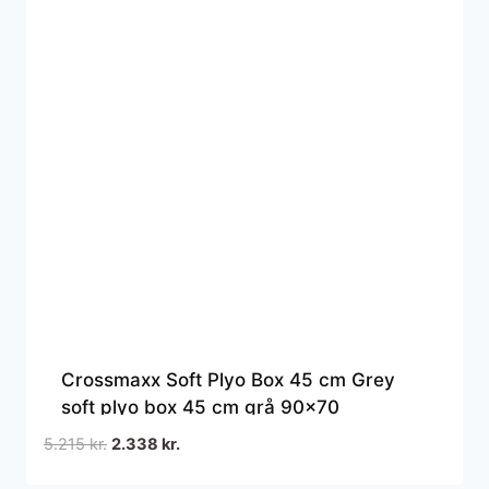
Crossmaxx Soft Plyo Box 45 cm Grey
soft plyo box 45 cm grå 90×70
Den
Den
5.215
kr.
2.338
kr.
oprindelige
aktuelle