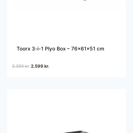
Toorx 3-i-1 Plyo Box – 76x61x51 cm
Den
Den
3.399
kr.
2.599
kr.
oprindelige
aktuelle
pris
pris
var:
er:
3.399 kr..
2.599 kr..