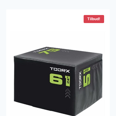
pris
pris
var:
er:
5.215 kr..
2.338 kr..
Tilbud!