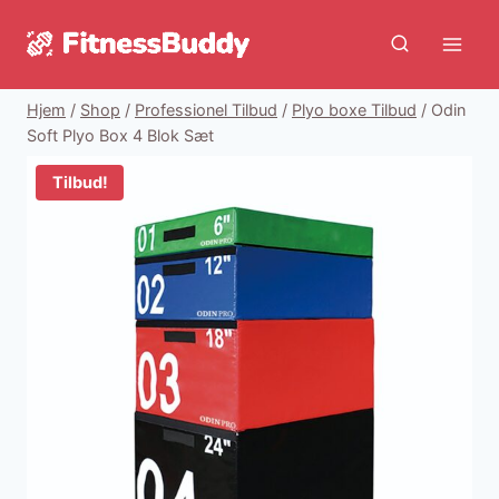
Fortsæt
til
indhold
Hjem
/
Shop
/
Professionel Tilbud
/
Plyo boxe Tilbud
/
Odin
Soft Plyo Box 4 Blok Sæt
Tilbud!