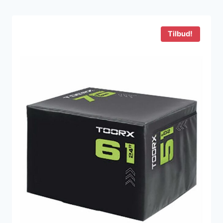
var:
er:
1.999 kr..
1.399 kr..
Tilbud!