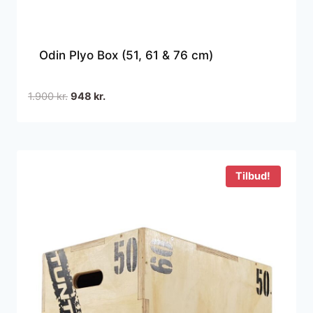
Odin Plyo Box (51, 61 & 76 cm)
Den
Den
1.900
kr.
948
kr.
oprindelige
aktuelle
pris
pris
var:
er:
1.900 kr..
948 kr..
Tilbud!